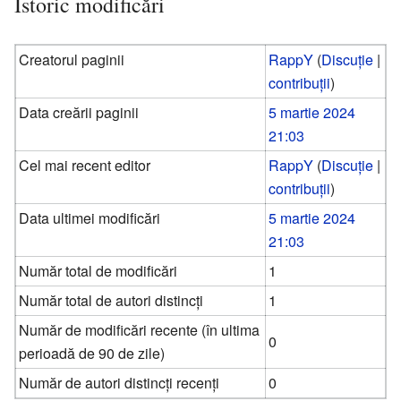
Istoric modificări
Creatorul paginii
RappY
(
Discuție
|
contribuții
)
Data creării paginii
5 martie 2024
21:03
Cel mai recent editor
RappY
(
Discuție
|
contribuții
)
Data ultimei modificări
5 martie 2024
21:03
Număr total de modificări
1
Număr total de autori distincți
1
Număr de modificări recente (în ultima
0
perioadă de 90 de zile)
Număr de autori distincți recenți
0