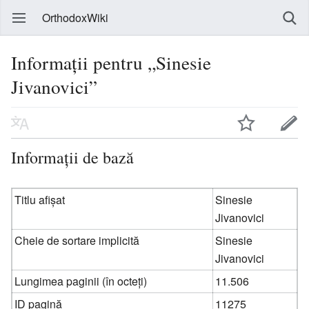
OrthodoxWiki
Informații pentru „Sinesie
Jivanovici”
Informații de bază
Titlu afișat
Sinesie
Jivanovici
Cheie de sortare implicită
Sinesie
Jivanovici
Lungimea paginii (în octeți)
11.506
ID pagină
11275