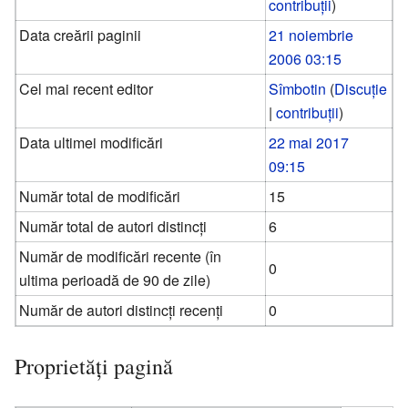
contribuții
)
Data creării paginii
21 noiembrie
2006 03:15
Cel mai recent editor
Sîmbotin
(
Discuție
|
contribuții
)
Data ultimei modificări
22 mai 2017
09:15
Număr total de modificări
15
Număr total de autori distincți
6
Număr de modificări recente (în
0
ultima perioadă de 90 de zile)
Număr de autori distincți recenți
0
Proprietăți pagină