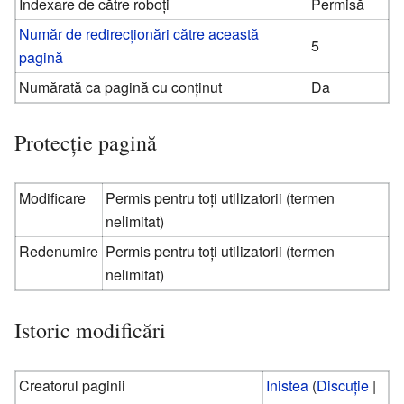
Indexare de către roboți
Permisă
Număr de redirecționări către această
5
pagină
Numărată ca pagină cu conținut
Da
Protecție pagină
Modificare
Permis pentru toți utilizatorii (termen
nelimitat)
Redenumire
Permis pentru toți utilizatorii (termen
nelimitat)
Istoric modificări
Creatorul paginii
Inistea
(
Discuție
|