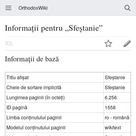
OrthodoxWiki
Informații pentru „Sfeștanie”
Informații de bază
Titlu afișat
Sfeștanie
Cheie de sortare implicită
Sfeștanie
Lungimea paginii (în octeți)
6.256
ID pagină
1558
Limba conținutului paginii
ro - română
Modelul conținutului paginii
wikitext