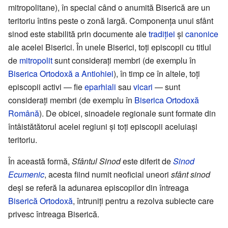
mitropolitane), în special când o anumită Biserică are un
teritoriu întins peste o zonă largă. Componența unui sfânt
sinod este stabilită prin documente ale
tradiției
și
canonice
ale acelei Biserici. În unele Biserici, toți episcopii cu titlul
de
mitropolit
sunt considerați membri (de exemplu în
Biserica Ortodoxă a Antiohiei
), în timp ce în altele, toți
episcopii activi — fie
eparhiali
sau
vicari
— sunt
considerați membri (de exemplu în
Biserica Ortodoxă
Română
). De obicei, sinoadele regionale sunt formate din
întâistătătorul acelei regiuni și toți episcopii aceluiași
teritoriu.
În această formă,
Sfântul Sinod
este diferit de
Sinod
Ecumenic
, acesta fiind numit neoficial uneori
sfânt sinod
deși se referă la adunarea episcopilor din întreaga
Biserică Ortodoxă
, întruniți pentru a rezolva subiecte care
privesc întreaga Biserică.