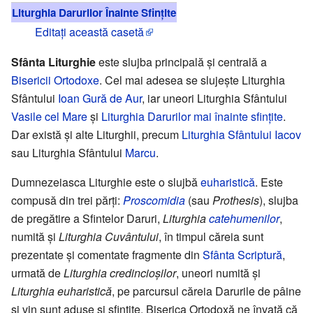
Liturghia Darurilor Înainte Sfințite
Editați această casetă
Sfânta Liturghie
este slujba principală și centrală a
Bisericii Ortodoxe
. Cel mai adesea se slujește Liturghia
Sfântului
Ioan Gură de Aur
, iar uneori Liturghia Sfântului
Vasile cel Mare
și
Liturghia Darurilor mai înainte sfințite
.
Dar există și alte Liturghii, precum
Liturghia Sfântului Iacov
sau Liturghia Sfântului
Marcu
.
Dumnezeiasca Liturghie este o slujbă
euharistică
. Este
compusă din trei părți:
Proscomidia
(sau
Prothesis
), slujba
de pregătire a Sfintelor Daruri,
Liturghia
catehumenilor
,
numită și
Liturghia Cuvântului
, în timpul căreia sunt
prezentate și comentate fragmente din
Sfânta Scriptură
,
urmată de
Liturghia credincioșilor
, uneori numită și
Liturghia euharistică
, pe parcursul căreia Darurile de pâine
și vin sunt aduse și sfințite. Biserica Ortodoxă ne învață că