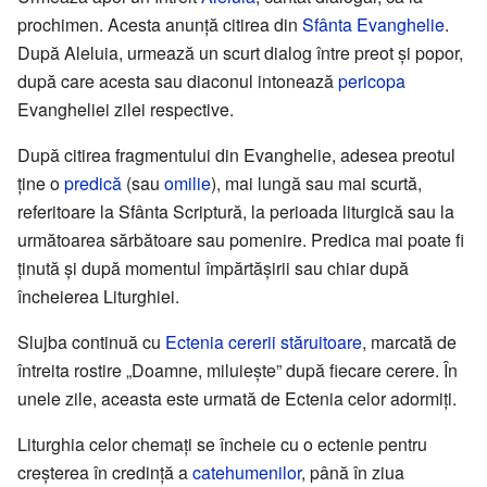
prochimen. Acesta anunță citirea din
Sfânta Evanghelie
.
După Aleluia, urmează un scurt dialog între preot și popor,
după care acesta sau diaconul intonează
pericopa
Evangheliei zilei respective.
După citirea fragmentului din Evanghelie, adesea preotul
ține o
predică
(sau
omilie
), mai lungă sau mai scurtă,
referitoare la Sfânta Scriptură, la perioada liturgică sau la
următoarea sărbătoare sau pomenire. Predica mai poate fi
ținută și după momentul împărtășirii sau chiar după
încheierea Liturghiei.
Slujba continuă cu
Ectenia cererii stăruitoare
, marcată de
întreita rostire „Doamne, miluiește” după fiecare cerere. În
unele zile, aceasta este urmată de Ectenia celor adormiți.
Liturghia celor chemați se încheie cu o ectenie pentru
creșterea în credință a
catehumenilor
, până în ziua