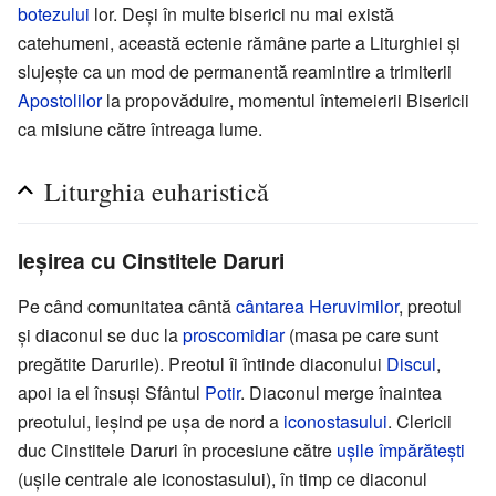
botezului
lor. Deși în multe biserici nu mai există
catehumeni, această ectenie rămâne parte a Liturghiei și
slujește ca un mod de permanentă reamintire a trimiterii
Apostolilor
la propovăduire, momentul întemeierii Bisericii
ca misiune către întreaga lume.
Liturghia euharistică
Ieșirea cu Cinstitele Daruri
Pe când comunitatea cântă
cântarea Heruvimilor
, preotul
și diaconul se duc la
proscomidiar
(masa pe care sunt
pregătite Darurile). Preotul îi întinde diaconului
Discul
,
apoi ia el însuși Sfântul
Potir
. Diaconul merge înaintea
preotului, ieșind pe ușa de nord a
iconostasului
. Clericii
duc Cinstitele Daruri în procesiune către
ușile împărătești
(ușile centrale ale iconostasului), în timp ce diaconul