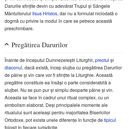
Darurile sfințite devin cu adevărat Trupul și Sângele
Mântuitorului
Iisus Hristos
, dar nu a formulat niciodată o
dogmă cu privire la modul în care se petrece această
preschimbare.
Pregătirea Darurilor
Înainte de începutul Dumnezeieștii Liturghii,
preotul
și
diaconul
, dacă există, încep slujba cu pregătirea Darurilor
de pâine și vin care vor fi sfințite la Liturghie. Această
pregătire constituie ea însăși o parte considerabilă a
slujbei. Nu se pun pur și simplu deoparte pâine și vin.
Aceasta se face în cadrul unui ritual complex, cu un
simbolism elaborat. Deși principalele momente ale
ritualului sunt aceleași pentru majoritatea Bisericilor
Ortodoxe, pot exista unele diferențe în funcție de
tipicul
folosit în fiecare jurisdicție.