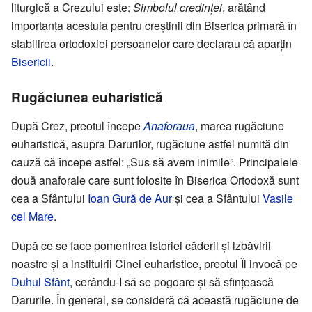
liturgică a Crezului este:
Simbolul credinței
, arătând
importanța acestuia pentru creștinii din Biserica primară în
stabilirea ortodoxiei persoanelor care declarau că aparțin
Bisericii
.
Rugăciunea euharistică
După Crez, preotul începe
Anaforaua
, marea rugăciune
euharistică, asupra Darurilor, rugăciune astfel numită din
cauză că începe astfel: „Sus să avem inimile”. Principalele
două anaforale care sunt folosite în Biserica Ortodoxă sunt
cea a Sfântului
Ioan Gură de Aur
și cea a Sfântului
Vasile
cel Mare
.
După ce se face pomenirea istoriei căderii și izbăvirii
noastre și a instituirii Cinei euharistice, preotul Îl invocă pe
Duhul Sfânt
, cerându-I să se pogoare și să sfințească
Darurile. În general, se consideră că această rugăciune de