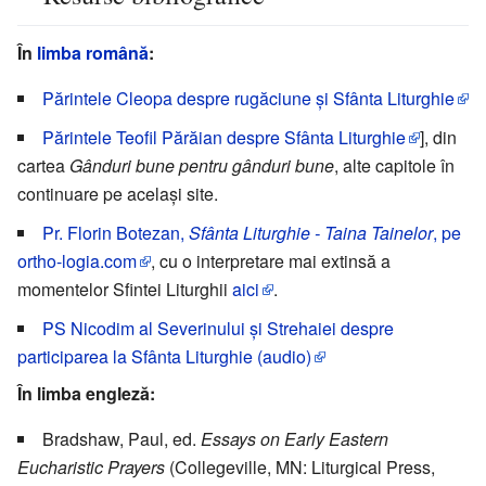
În
limba română
:
Părintele Cleopa despre rugăciune și Sfânta Liturghie
Părintele Teofil Părăian despre Sfânta Liturghie
], din
cartea
Gânduri bune pentru gânduri bune
, alte capitole în
continuare pe același site.
Pr. Florin Botezan,
Sfânta Liturghie - Taina Tainelor
, pe
ortho-logia.com
, cu o interpretare mai extinsă a
momentelor Sfintei Liturghii
aici
.
PS Nicodim al Severinului și Strehaiei despre
participarea la Sfânta Liturghie (audio)
În limba engleză:
Bradshaw, Paul, ed.
Essays on Early Eastern
Eucharistic Prayers
(Collegeville, MN: Liturgical Press,