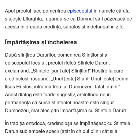
Apoi preotul face pomenirea
episcopului
în numele căruia
slujește Liturghia, rugându-se ca Domnul să-l păzească pe
acesta în dreapta credință, sănătos și îndelungat în zile.
Împărtășirea și încheierea
După sfințirea Darurilor, pomenirea Sfinților și a
episcopului locului, preotul ridică Sfintele Daruri,
exclamând: „Sfintele [sunt ale] Sfinților!” Rostire la care
credincioșii răspund: „Unul [este] Sfânt, Unul [este] Domn,
Iisus Hristos, întru mărirea lui Dumnezeu Tatăl, amin.”
Acest dialog este foarte sugestiv, amintindu-ne în
permanență că sursa sfințeniei noastre este singur
Dumnezeu, mai ales prin împărtășirea cu Sfintele Daruri.
În tradiția ortodoxă, credincioșii se împărtășesc cu Sfintele
Daruri sub ambele specii (atât în chipul pîinii cât și al