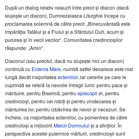
După un dialog relativ neauzit între preot și diacon (dacă
slujește un diacon), Dumnezeiasca Liturghie începe cu
proclamarea solemnă de către preot: „Binecuvântată este
împărăția Tatălui și a Fiului și a Sfântului Duh, acum și
pururea și în vecii vecilor”. Comunitatea credincioșilor
răspunde: „Amin”.
Diaconul (sau preotul, dacă nu slujește nici un diacon)
continuă cu
Ectenia Mare
, numită astfel deoarece este mai
lungă decât majoritatea
ecteniilor
, iar cererile pe care le
cuprindă se referă la nevoile întregii lumi: pentru pace și
mântuire, pentru Biserică, pentru
episcopii
ei, pentru
credincioși, pentru cei robiți și pentru vindecarea și
mântuirea lor, pentru izbăvirea de nevoi și necazuri. Se
încheie, ca majoritatea ecteniilor, cu pomenirea de către
credincioși a mijlocirii
Maicii Domnului
și a sfinților. În
perspectiva acestei puternice mărturii, credincioșii sunt