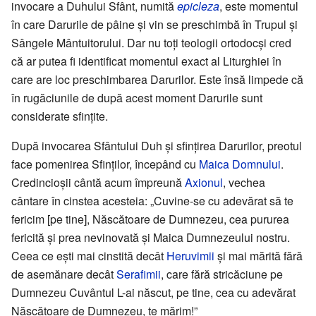
invocare a Duhului Sfânt, numită
epicleza
, este momentul
în care Darurile de pâine și vin se preschimbă în Trupul și
Sângele Mântuitorului. Dar nu toți teologii ortodocși cred
că ar putea fi identificat momentul exact al Liturghiei în
care are loc preschimbarea Darurilor. Este însă limpede că
în rugăciunile de după acest moment Darurile sunt
considerate sfințite.
După invocarea Sfântului Duh și sfințirea Darurilor, preotul
face pomenirea Sfinților, începând cu
Maica Domnului
.
Credincioșii cântă acum împreună
Axionul
, vechea
cântare în cinstea acesteia: „Cuvine-se cu adevărat să te
fericim [pe tine], Născătoare de Dumnezeu, cea pururea
fericită și prea nevinovată și Maica Dumnezeului nostru.
Ceea ce ești mai cinstită decât
Heruvimii
și mai mărită fără
de asemănare decât
Serafimii
, care fără stricăciune pe
Dumnezeu Cuvântul L-ai născut, pe tine, cea cu adevărat
Născătoare de Dumnezeu, te mărim!”