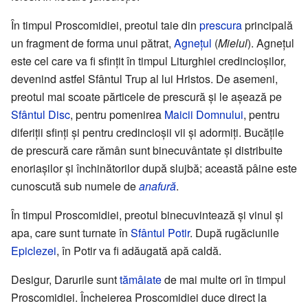
În timpul Proscomidiei, preotul taie din
prescura
principală
un fragment de forma unui pătrat,
Agnețul
(
Mielul
). Agnețul
este cel care va fi sfințit în timpul Liturghiei credincioșilor,
devenind astfel Sfântul Trup al lui Hristos. De asemeni,
preotul mai scoate părticele de prescură și le așează pe
Sfântul Disc
, pentru pomenirea
Maicii Domnului
, pentru
diferiții sfinți și pentru credincioșii vii și adormiți. Bucățile
de prescură care rămân sunt binecuvântate și distribuite
enoriașilor și închinătorilor după slujbă; această pâine este
cunoscută sub numele de
anafură
.
În timpul Proscomidiei, preotul binecuvintează și vinul și
apa, care sunt turnate în
Sfântul Potir
. După rugăciunile
Epiclezei
, în Potir va fi adăugată apă caldă.
Desigur, Darurile sunt
tămâiate
de mai multe ori în timpul
Proscomidiei. Încheierea Proscomidiei duce direct la