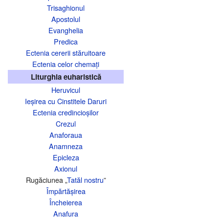
Trisaghionul
Apostolul
Evanghelia
Predica
Ectenia cererii stăruitoare
Ectenia celor chemați
Liturghia euharistică
Heruvicul
Ieșirea cu Cinstitele Daruri
Ectenia credincioșilor
Crezul
Anaforaua
Anamneza
Epicleza
Axionul
Rugăciunea „
Tatăl nostru
”
Împărtășirea
Încheierea
Anafura