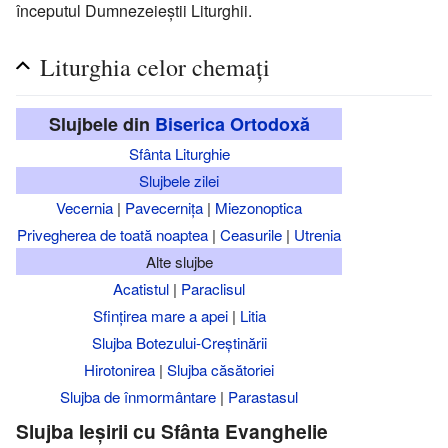
începutul Dumnezeieștii Liturghii.
Liturghia celor chemați
Slujbele din
Biserica Ortodoxă
Sfânta Liturghie
Slujbele zilei
Vecernia
|
Pavecernița
|
Miezonoptica
Privegherea de toată noaptea
|
Ceasurile
|
Utrenia
Alte slujbe
Acatistul
|
Paraclisul
Sfințirea mare a apei
|
Litia
Slujba Botezului-Creștinării
Hirotonirea
|
Slujba căsătoriei
Slujba de înmormântare
|
Parastasul
Slujba Ieșirii cu Sfânta Evanghelie