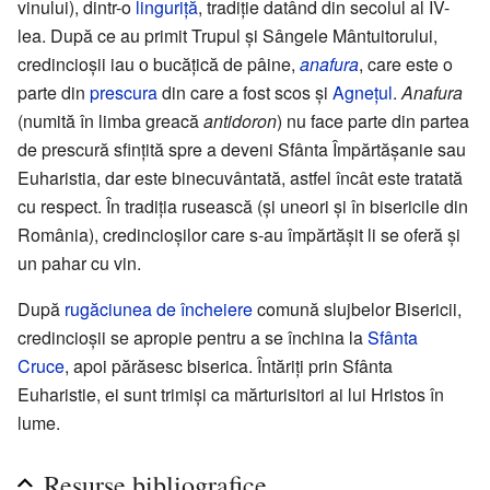
vinului), dintr-o
linguriță
, tradiție datând din secolul al IV-
lea. După ce au primit Trupul și Sângele Mântuitorului,
credincioșii iau o bucățică de pâine,
anafura
, care este o
parte din
prescura
din care a fost scos și
Agnețul
.
Anafura
(numită în limba greacă
antidoron
) nu face parte din partea
de prescură sfințită spre a deveni Sfânta Împărtășanie sau
Euharistia, dar este binecuvântată, astfel încât este tratată
cu respect. În tradiția rusească (și uneori și în bisericile din
România), credincioșilor care s-au împărtășit li se oferă și
un pahar cu vin.
După
rugăciunea de încheiere
comună slujbelor Bisericii,
credincioșii se apropie pentru a se închina la
Sfânta
Cruce
, apoi părăsesc biserica. Întăriți prin Sfânta
Euharistie, ei sunt trimiși ca mărturisitori ai lui Hristos în
lume.
Resurse bibliografice