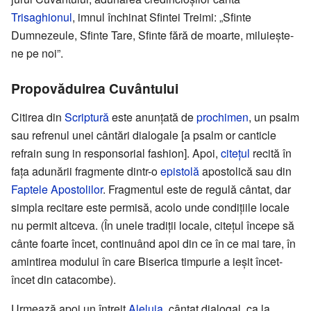
Trisaghionul
, imnul închinat Sfintei Treimi: „Sfinte
Dumnezeule, Sfinte Tare, Sfinte fără de moarte, miluiește-
ne pe noi”.
Propovăduirea Cuvântului
Citirea din
Scriptură
este anunțată de
prochimen
, un psalm
sau refrenul unei cântări dialogale [a psalm or canticle
refrain sung in responsorial fashion]. Apoi,
citețul
recită în
fața adunării fragmente dintr-o
epistolă
apostolică sau din
Faptele Apostolilor
. Fragmentul este de regulă cântat, dar
simpla recitare este permisă, acolo unde condițiile locale
nu permit altceva. (În unele tradiții locale, citețul începe să
cânte foarte încet, continuând apoi din ce în ce mai tare, în
amintirea modului în care Biserica timpurie a ieșit încet-
încet din catacombe).
Urmează apoi un întreit
Aleluia
, cântat dialogal, ca la