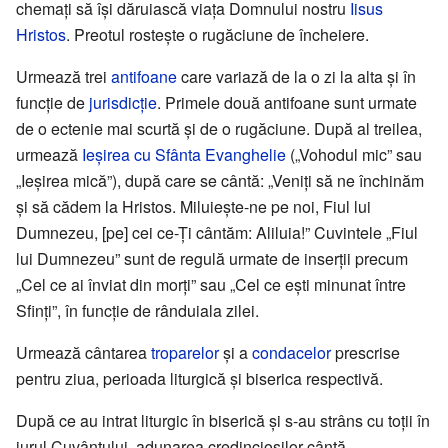
chemați să își dăruiască viața Domnului nostru
Iisus
Hristos
. Preotul rostește o rugăciune de încheiere.
Urmează trei
antifoane
care variază de la o zi la alta și în
funcție de
jurisdicție
. Primele două antifoane sunt urmate
de o ectenie mai scurtă și de o rugăciune. După al treilea,
urmează
Ieșirea cu Sfânta Evanghelie
(„Vohodul mic” sau
„Ieșirea mică”), după care se cântă: „Veniți să ne închinăm
și să cădem la Hristos. Miluiește-ne pe noi, Fiul lui
Dumnezeu, [pe] cei ce-Ți cântăm: Aliluia!” Cuvintele „Fiul
lui Dumnezeu” sunt de regulă urmate de inserții precum
„Cel ce ai înviat din morți” sau „Cel ce ești minunat între
Sfinți”, în funcție de rânduiala zilei.
Urmează cântarea
troparelor
și a
condacelor
prescrise
pentru ziua, perioada liturgică și biserica respectivă.
După ce au intrat liturgic în biserică și s-au strâns cu toții în
jurul Cuvântului, adunarea credincioșilor cântă