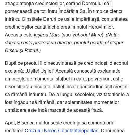
atrage atenția credincioșilor, cerând Domnului să îi
pomenească pe toți întru Împărăția Sa. În timp ce clericii
intră cu Cinstitele Daruri pe ușile împărătești, comunitatea
credincioșilor cântă încheierea imnului Heruvimilor.
Aceasta este
Ieșirea Mare
(sau
Vohodul Mare
).
(Notă:
dacă nu este prezent un diacon, preotul poartă el singur
Discul și Potirul.)
După ce preotul îi binecuvintează pe credincioși, diaconul
exclamă: „Ușile! Ușile!” Această cunoscută exclamație
amintește de momentul slujbei în care, pe vremuri, ușile
bisericii erau încuiate, astfel încât doar credincioșii creștini
să rămână înăuntru. De-a lungul secolelor, vizitatorilor le-a
fost îngăduit să rămână, dar solemnitatea momentelor
următoare este încă marcată de această frază.
Apoi, Biserica mărturisește credința sa comună prin
recitarea
Crezului Niceo-Constantinopolitan
. Denumirea