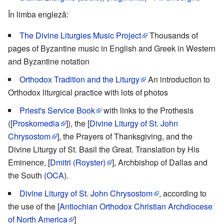
În limba engleză:
The Divine Liturgies Music Project
Thousands of
pages of Byzantine music in English and Greek in Western
and Byzantine notation
Orthodox Tradition and the Liturgy
An introduction to
Orthodox liturgical practice with lots of photos
Priest's Service Book
with links to the Prothesis
([
Proskomedia
]), the [
Divine Liturgy of St. John
Chrysostom
], the Prayers of Thanksgiving, and the
Divine Liturgy of St. Basil the Great. Translation by His
Eminence, [
Dmitri (Royster)
], Archbishop of Dallas and
the South (
OCA
).
Divine Liturgy of St. John Chrysostom
, according to
the use of the [
Antiochian Orthodox Christian Archdiocese
of North America
]