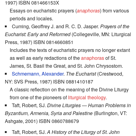
1997) ISBN 081466153X
Essays on eucharistic prayers (
anaphoras
) from various
periods and locales.
Cuming, Geoffrey J. and R. C. D. Jasper.
Prayers of the
Eucharist: Early and Reformed
(Collegeville, MN: Liturgical
Press, 1987) ISBN 0814660851
Includes the texts of eucharistic prayers no longer extant
as well as early redactions of the
anaphoras
of St.
James, St. Basil the Great, and St. John Chrysostom.
Schmemann, Alexander
.
The Eucharist
(Crestwood,
NY: SVS Press, 1987) ISBN 0881410187
A classic reflection on the meaning of the Divine Liturgy
from one of the pioneers of
liturgical theology
.
Taft, Robert, SJ.
Divine Liturgies — Human Problems in
Byzantium, Armenia, Syria and Palestine
(Burlington, VT:
Ashgate, 2001) ISBN 0860788679
Taft, Robert, SJ.
A History of the Liturgy of St. John