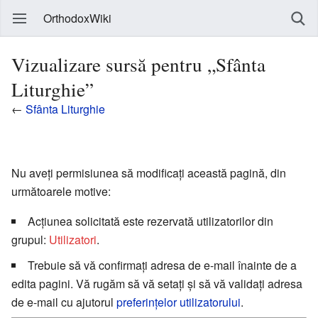
OrthodoxWiki
Vizualizare sursă pentru „Sfânta
Liturghie”
←
Sfânta Liturghie
Nu aveți permisiunea să modificați această pagină, din
următoarele motive:
Acțiunea solicitată este rezervată utilizatorilor din
grupul:
Utilizatori
.
Trebuie să vă confirmați adresa de e-mail înainte de a
edita pagini. Vă rugăm să vă setați și să vă validați adresa
de e-mail cu ajutorul
preferințelor utilizatorului
.