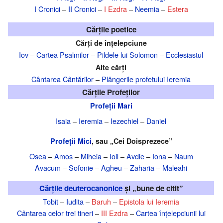
I Cronici
–
II Cronici
–
I Ezdra
–
Neemia
–
Estera
Cărțile poetice
Cărți de înțelepciune
Iov
–
Cartea Psalmilor
–
Pildele lui Solomon
–
Ecclesiastul
Alte cărți
Cântarea Cântărilor
–
Plângerile profetului Ieremia
Cărțile Profeților
Profeții Mari
Isaia
–
Ieremia
–
Iezechiel
–
Daniel
Profeții Mici
, sau „Cei Doisprezece”
Osea
–
Amos
–
Miheia
–
Ioil
–
Avdie
–
Iona
–
Naum
Avacum
–
Sofonie
–
Agheu
–
Zaharia
–
Maleahi
Cărțile deuterocanonice
și „bune de citit”
Tobit
–
Iudita
–
Baruh
–
Epistola lui Ieremia
Cântarea celor trei tineri
–
III Ezdra
–
Cartea înțelepciunii lui