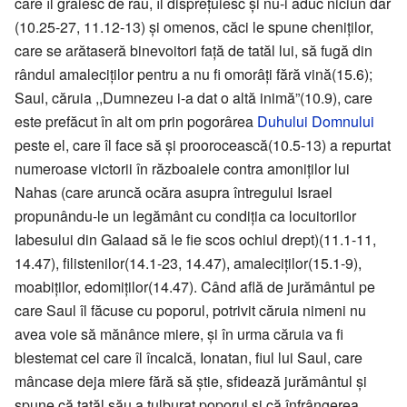
care îl grăiesc de rău, îl dispreţuiesc şi nu-i aduc niciun dar
(10.25-27, 11.12-13) şi omenos, căci le spune cheniţilor,
care se arătaseră binevoitori faţă de tatăl lui, să fugă din
rândul amaleciţilor pentru a nu fi omorâţi fără vină(15.6);
Saul, căruia ,,Dumnezeu i-a dat o altă inimă”(10.9), care
este prefăcut în alt om prin pogorârea
Duhului Domnului
peste el, care îl face să şi proorocească(10.5-13) a repurtat
numeroase victorii în războaiele contra amoniţilor lui
Nahas (care aruncă ocăra asupra întregului Israel
propunându-le un legământ cu condiţia ca locuitorilor
Iabesului din Galaad să le fie scos ochiul drept)(11.1-11,
14.47), filistenilor(14.1-23, 14.47), amaleciţilor(15.1-9),
moabiţilor, edomiţilor(14.47). Când află de jurământul pe
care Saul îl făcuse cu poporul, potrivit căruia nimeni nu
avea voie să mănânce miere, şi în urma căruia va fi
blestemat cel care îl încalcă, Ionatan, fiul lui Saul, care
mâncase deja miere fără să ştie, sfidează jurământul şi
spune că tatăl său a tulburat poporul şi că înfrângerea