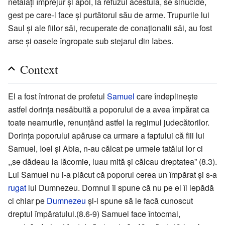
netăiaţi împrejur şi apoi, la refuzul acestuia, se sinucide,
gest pe care-l face şi purtătorul său de arme. Trupurile lui
Saul şi ale fiilor săi, recuperate de conaţionalii săi, au fost
arse şi oasele îngropate sub stejarul din Iabes.
Context
El a fost întronat de profetul
Samuel
care îndeplineşte
astfel dorinţa nesăbuită a poporului de a avea împărat ca
toate neamurile, renunţând astfel la regimul judecătorilor.
Dorinţa poporului apăruse ca urmare a faptului că fiii lui
Samuel, Ioel şi Abia, n-au călcat pe urmele tatălui lor ci
,,se dădeau la lăcomie, luau mită şi călcau dreptatea” (8.3).
Lui Samuel nu i-a plăcut că poporul cerea un împărat şi s-a
rugat
lui Dumnezeu. Domnul îi spune că nu pe el îl lepădă
ci chiar pe
Dumnezeu
şi-i spune să le facă cunoscut
dreptul împăratului.(8.6-9) Samuel face întocmai,