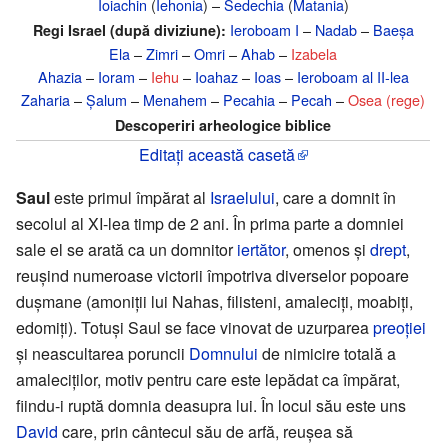
Ioiachin
(
Iehonia
) –
Sedechia
(
Matania
)
Ieroboam I
–
Nadab
–
Baeșa
Regi Israel (după diviziune):
Ela
–
Zimri
–
Omri
–
Ahab
–
Izabela
Ahazia
–
Ioram
–
Iehu
–
Ioahaz
–
Ioas
–
Ieroboam al II-lea
Zaharia
–
Șalum
–
Menahem
–
Pecahia
–
Pecah
–
Osea (rege)
Descoperiri arheologice biblice
Editați această casetă
Saul
este primul împărat al
Israelului
, care a domnit în
secolul al XI-lea timp de 2 ani. În prima parte a domniei
sale el se arată ca un domnitor
iertător
, omenos şi
drept
,
reuşind numeroase victorii împotriva diverselor popoare
duşmane (amoniţii lui Nahas, filisteni, amaleciţi, moabiţi,
edomiţi). Totuşi Saul se face vinovat de uzurparea
preoţiei
şi neascultarea poruncii
Domnului
de nimicire totală a
amaleciţilor, motiv pentru care este lepădat ca împărat,
fiindu-i ruptă domnia deasupra lui. În locul său este uns
David
care, prin cântecul său de arfă, reuşea să