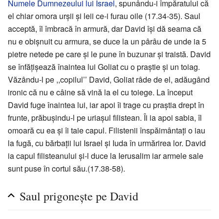
Numele Dumnezeului lui Israel
, spunându-i împăratului că
el chiar omora urşii şi leii ce-i furau oile (17.34-35). Saul
acceptă, îl îmbracă în armură, dar David îşi dă seama că
nu e obişnuit cu armura, se duce la un pârâu de unde ia 5
pietre netede pe care şi le pune în buzunar şi traistă. David
se înfăţişează înaintea lui Goliat cu o praştie şi un toiag.
Văzându-l pe ,,copilul’’ David, Goliat râde de el, adăugând
ironic că nu e câine să vină la el cu toiege. La început
David fuge înaintea lui, iar apoi îi trage cu praştia drept în
frunte, prăbuşindu-l pe uriaşul filistean. Îi ia apoi sabia, îl
omoară cu ea şi îi taie capul. Filistenii înspăimântaţi o iau
la fugă, cu bărbaţii lui Israel şi Iuda în urmărirea lor. David
ia capul filisteanului şi-l duce la Ierusalim iar armele sale
sunt puse în cortul său.(17.38-58).
Saul prigoneşte pe David