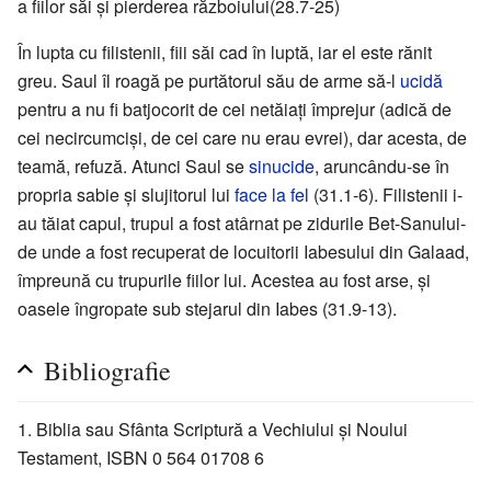
a fiilor săi şi pierderea războiului(28.7-25)
În lupta cu filistenii, fiii săi cad în luptă, iar el este rănit
greu. Saul îl roagă pe purtătorul său de arme să-l
ucidă
pentru a nu fi batjocorit de cei netăiaţi împrejur (adică de
cei necircumcişi, de cei care nu erau evrei), dar acesta, de
teamă, refuză. Atunci Saul se
sinucide
, aruncându-se în
propria sabie şi slujitorul lui
face la fel
(31.1-6). Filistenii i-
au tăiat capul, trupul a fost atârnat pe zidurile Bet-Sanului-
de unde a fost recuperat de locuitorii Iabesului din Galaad,
împreună cu trupurile fiilor lui. Acestea au fost arse, şi
oasele îngropate sub stejarul din Iabes (31.9-13).
Bibliografie
Biblia sau Sfânta Scriptură a Vechiului şi Noului
Testament, ISBN 0 564 01708 6