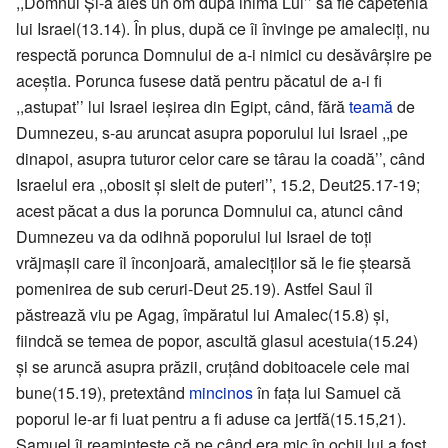
,,Domnul Şi-a ales un om după inima Lui’’ să fie căpetenia
lui Israel(13.14). În plus, după ce îi învinge pe amaleciţi, nu
respectă porunca Domnului de a-i nimici cu desăvârşire pe
aceştia. Porunca fusese dată pentru păcatul de a-i fi
,,astupat’’ lui Israel ieşirea din Egipt, când, fără
teamă
de
Dumnezeu, s-au aruncat asupra poporului lui Israel ,,pe
dinapoi, asupra tuturor celor care se târau la coadă’’, când
Israelul era ,,obosit şi sleit de puteri’’, 15.2, Deut25.17-19;
acest păcat a dus la porunca Domnului ca, atunci când
Dumnezeu va da odihnă poporului lui Israel de toţi
vrăjmaşii care îl înconjoară, amaleciţilor să le fie ştearsă
pomenirea de sub ceruri-Deut 25.19). Astfel Saul îl
păstrează viu pe Agag, împăratul lui Amalec(15.8) şi,
fiindcă se temea de popor, ascultă glasul acestuia(15.24)
şi se aruncă asupra prăzii, cruţând dobitoacele cele mai
bune(15.19), pretextând
mincinos
în faţa lui Samuel că
poporul le-ar fi luat pentru a fi aduse ca jertfă(15.15,21).
Samuel îi reaminteşte că pe când era mic în ochii lui a fost