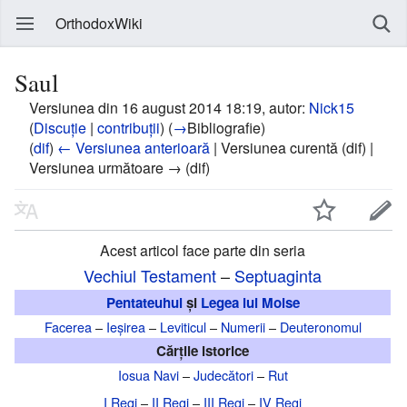
OrthodoxWiki
Saul
Versiunea din 16 august 2014 18:19, autor:
Nick15
(
Discuție
|
contribuții
)
(
→
Bibliografie
)
(
dif
)
← Versiunea anterioară
| Versiunea curentă (dif) |
Versiunea următoare → (dif)
Acest articol face parte din seria
Vechiul Testament
–
Septuaginta
Pentateuhul
și
Legea lui Moise
Facerea
–
Ieșirea
–
Leviticul
–
Numerii
–
Deuteronomul
Cărțile istorice
Iosua Navi
–
Judecători
–
Rut
I Regi
–
II Regi
–
III Regi
–
IV Regi