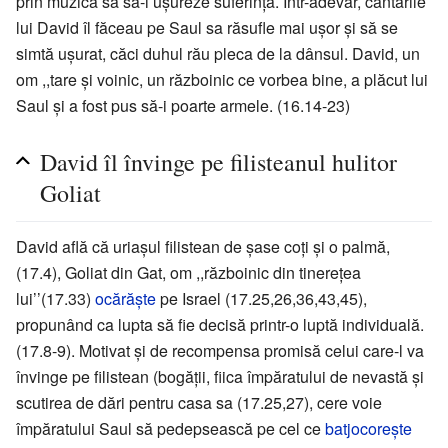
prin muzica sa să-i uşureze suferinţa. Într-adevăr, cântările
lui David îl făceau pe Saul sa răsufle mai uşor şi să se
simtă uşurat, căci duhul rău pleca de la dânsul. David, un
om ,,tare şi voinic, un războinic ce vorbea bine, a plăcut lui
Saul şi a fost pus să-i poarte armele. (16.14-23)
David îl învinge pe filisteanul hulitor
Goliat
David află că uriaşul filistean de şase coţi şi o palmă,
(17.4), Goliat din Gat, om ,,războinic din tinereţea
lui’’(17.33)
ocărăşte
pe Israel (17.25,26,36,43,45),
propunând ca lupta să fie decisă printr-o luptă individuală.
(17.8-9). Motivat şi de recompensa promisă celui care-l va
învinge pe filistean (bogăţii, fiica împăratului de nevastă şi
scutirea de dări pentru casa sa (17.25,27), cere voie
împăratului Saul să pedepsească pe cel ce
batjocoreşte