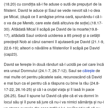
(18.20) cu condiţia să-i fie aduse o sută de prepuţuri de la
filisteni. David le aduce şi Saul se vede nevoit să i-o dea
pe Mical, (după ce îl amăgise prima oară, spunându-i că i-
o va da pe Mereb, care este dată altcuiva de soţie).(18.17-
30). Altădată Mical îl scăpă pe David de la moarte(19.8-
17), altădată Saul ordonă uciderea a 85 preoţi şi a cetăţii
preoţeşti Nob ai cărui oameni îl ajutaseră pe David (21.1-9,
22.6-19); alteori o năvălire a filistenilor îl scăpă pe David
(cap23).
David se fereşte în două rânduri să-l ucidă pe cel care încă
era unsul Domnului (24.1-7, 26.7-12). Saul se
căieşte
de
mai multe ori pentru păcatele sale, recunoscând că David
e mai bun ca el pentru că a răspuns cu bine la rău (24.8-
17-22, 26.16-25) şi că i-a cruţat viaţa şi îl lasă în pace
(26.25). Saul îi spune lui David că ştie că el va domni în
locul său şi îl pune să jure că nu-i va nimici sămânţa şi nu-i