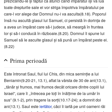
prezicându-le şi faptul că atunci când împăratul îşi va lua
toate drepturile sale ei vor striga împotriva împăratului pe
care-l vor alege dar Domnul nu-i va asculta(8.18). Poporul
însă nu ascultă glasul lui Samuel, ci persistă în dorinţa de
a avea un împărat care să-i judece, să meargă în fruntea
lor şi să-i conducă în războaie.(8.20). Domnul îi spune lui
Samuel să le asculte glasul şi să pună un împărat peste ei.
(8.22)
Prima perioadă
Este întronat Saul, fiul lui Chis, din mica seminţie a lui
Beniamin(9.20-21, 13.1), aflat la vârsta de 30 de ani(13.1),
,,tânăr şi frumos, mai frumos decât oricare dintre copiii lui
Israel”, care îi ,,întrecea pe toţi în înălţime de la umăr în
sus” (9.1-2), prin tragere la sorţi(10.17-24); a domnit doi
ani(13.1). Saul este
iertător
, căci îi iartă pe unii oameni răi