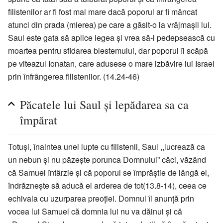
filistenilor ar fi fost mai mare dacă poporul ar fi mâncat
atunci din prada (mierea) pe care a găsit-o la vrăjmaşii lui.
Saul este gata să aplice legea şi vrea să-l pedepsească cu
moartea pentru sfidarea blestemului, dar poporul îl scăpă
pe viteazul Ionatan, care adusese o mare izbăvire lui Israel
prin înfrângerea filistenilor. (14.24-46)
Păcatele lui Saul şi lepădarea sa ca
împărat
Totuşi, înaintea unei lupte cu filistenii, Saul ,,lucrează ca
un nebun şi nu păzeşte porunca Domnului” căci, văzând
că Samuel întârzie şi că poporul se împrăştie de lângă el,
îndrăzneşte să aducă el arderea de tot(13.8-14), ceea ce
echivala cu uzurparea preoţiei. Domnul îl anunţă prin
vocea lui Samuel că domnia lui nu va dăinui şi că