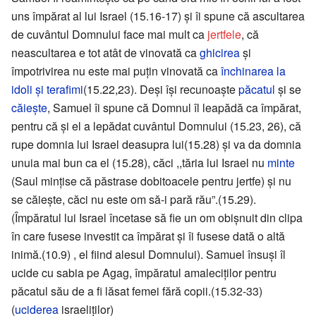
uns împărat al lui Israel (15.16-17) şi îi spune că ascultarea
de cuvântul Domnului face mai mult ca
jertfele
, că
neascultarea e tot atât de vinovată ca
ghicirea
şi
împotrivirea nu este mai puţin vinovată ca
închinarea la
idoli şi terafimi
(15.22,23). Deşi îşi recunoaşte
păcatul
şi se
căieşte
, Samuel îi spune că Domnul îl leapădă ca împărat,
pentru că şi el a lepădat cuvântul Domnului (15.23, 26), că
rupe domnia lui Israel deasupra lui(15.28) şi va da domnia
unuia mai bun ca el (15.28), căci ,,tăria lui Israel nu
minte
(Saul minţise că păstrase dobitoacele pentru jertfe) şi nu
se căieşte, căci nu este om să-i pară rău”.(15.29).
(Împăratul lui Israel încetase să fie un om obişnuit din clipa
în care fusese investit ca împărat şi îi fusese dată o altă
inimă.(10.9) , el fiind alesul Domnului). Samuel însuşi îl
ucide cu sabia pe Agag, împăratul amaleciţilor pentru
păcatul său de a fi lăsat femei fără copii.(15.32-33)
(
uciderea
israeliţilor)