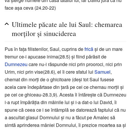
va şterge numele din casa tatălui lui, iar David jură că nu
face aşa ceva (24.20-22)
Ultimele păcate ale lui Saul: chemarea
morţilor şi sinuciderea
Pus în faţa filistenilor, Saul, cuprins de
frică
şi de un mare
tremur ce-i apucase inima(28.5) şi fiind părăsit de
Dumnezeu
care nu-i răspunde nici prin prooroci, nici prin
Urim, nici prin vise(28.6), el îi cere sfatul lui
Samuel
,
chemat din morţi de o ghicitoare (deşi tot Saul fusese
acela care îndepărtase din ţară pe cei ce chemau morţii şi
pe cei ce ghiceau-28.3,9). Acesta îi întăreşte că Dumnezeu
i-a rupt împărăţia din mâinile lui şi i-a dat-o lui David, îi
spune că ceea ce i se întâmplă se datorează faptului că nu
a ascultat glasul Domnului şi nu a făcut pe Amalec să
simtă aprinderea mâniei Domnului, îi prezice moartea sa şi