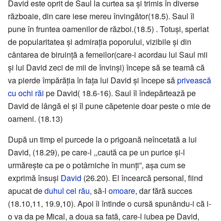
David este oprit de Saul la curtea sa şi trimis în diverse
războaie, din care iese mereu învingător(18.5). Saul îl
pune în fruntea oamenilor de război.(18.5) . Totuşi, speriat
de popularitatea şi admiraţia poporului, vizibile şi din
cântarea de biruinţă a femeilor(care-i acordau lui Saul mii
şi lui David zeci de mii de învinşi) începe să se teamă că
va pierde împărăţia în faţa lui David şi începe să
privească
cu ochi răi
pe David( 18.6-16). Saul îl îndepărtează pe
David de lângă el şi îl pune căpetenie doar peste o mie de
oameni. (18.13)
După un timp el purcede la o prigoană neîncetată a lui
David, (18.29), pe care-l ,,caută ca pe un purice şi-l
urmăreşte ca pe o potârniche în munţi”, aşa cum se
exprimă însuşi
David
(26.20). El încearcă personal, fiind
apucat de
duhul cel rău
, să-l
omoare
, dar fără succes
(18.10,11, 19.9,10). Apoi îi întinde o cursă spunându-i că i-
o va da pe Mical, a doua sa fată, care-l iubea pe David,