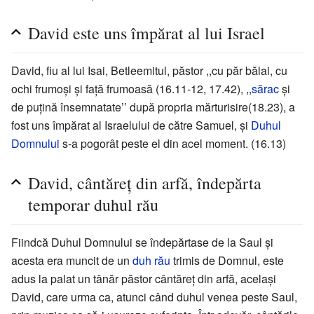
David este uns împărat al lui Israel
David, fiu al lui Isai, Betleemitul, păstor ,,cu păr bălai, cu
ochi frumoşi şi faţă frumoasă (16.11-12, 17.42), ,,
sărac
şi
de puţină însemnatate’’ după propria mărturisire(18.23), a
fost uns împărat al Israelului de către Samuel, şi
Duhul
Domnului
s-a pogorât peste el din acel moment. (16.13)
David, cântăreţ din arfă, îndepărta
temporar duhul rău
Fiindcă Duhul Domnului se îndepărtase de la Saul şi
acesta era muncit de un
duh rău
trimis de Domnul, este
adus la palat un tânăr păstor cântăreţ din arfă, acelaşi
David, care urma ca, atunci când duhul venea peste Saul,