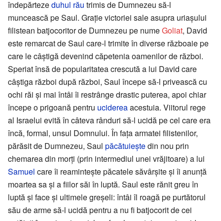
îndepărteze
duhul rău
trimis de Dumnezeu să-l
muncească pe Saul. Graţie victoriei sale asupra uriaşului
filistean batjocoritor de Dumnezeu pe nume
Goliat
, David
este remarcat de Saul care-l trimite în diverse războaie pe
care le câştigă devenind căpetenia oamenilor de război.
Speriat însă de popularitatea crescută a lui David care
câştiga război după război, Saul începe să-l privească cu
ochi răi şi mai întâi îi restrânge drastic puterea, apoi chiar
începe o prigoană pentru
uciderea
acestuia. Viitorul rege
al Israelui evită în câteva rânduri să-l ucidă pe cel care era
încă, formal, unsul Domnului. În faţa armatei filistenilor,
părăsit de Dumnezeu, Saul
păcătuieşte
din nou prin
chemarea din morţi (prin intermediul unei vrăjitoare) a lui
Samuel
care îi reaminteşte păcatele săvârşite şi îi anunţă
moartea sa şi a fiilor săi în luptă. Saul este rănit greu în
luptă şi face şi ultimele greşeli: întâi îl roagă pe purtătorul
său de arme să-l ucidă pentru a nu fi batjocorit de cei