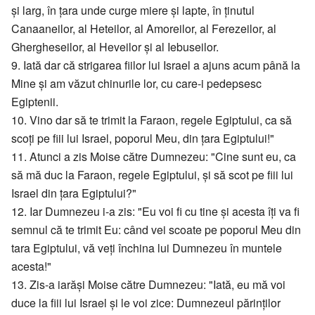
și larg, în țara unde curge miere și lapte, în ținutul
Canaaneilor, al Heteilor, al Amoreilor, al Ferezeilor, al
Ghergheseilor, al Heveilor și al Iebuseilor.
9. Iată dar că strigarea fiilor lui Israel a ajuns acum până la
Mine și am văzut chinurile lor, cu care-i pedepsesc
Egiptenii.
10. Vino dar să te trimit la Faraon, regele Egiptului, ca să
scoți pe fiii lui Israel, poporul Meu, din țara Egiptului!"
11. Atunci a zis Moise către Dumnezeu: "Cine sunt eu, ca
să mă duc la Faraon, regele Egiptului, și să scot pe fiii lui
Israel din țara Egiptului?"
12. Iar Dumnezeu i-a zis: "Eu voi fi cu tine și acesta îți va fi
semnul că te trimit Eu: când vei scoate pe poporul Meu din
tara Egiptului, vă veți închina lui Dumnezeu în muntele
acesta!"
13. Zis-a iarăși Moise către Dumnezeu: "Iată, eu mă voi
duce la fiii lui Israel și le voi zice: Dumnezeul părinților