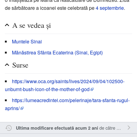
de sărbătoare a icoanei este celebrată pe
4 septembrie
.
A se vedea și
Muntele Sinai
Mănăstirea Sfânta Ecaterina (Sinai, Egipt)
Surse
https://www.oca.org/saints/lives/2024/09/04/102500-
unburnt-bush-icon-of-the-mother-of-god
https://lumeacredintei.com/pelerinaje/tara-sfanta-rugul-
aprins/
de către
RappY
.
Ultima modificare efectuată acum 2 ani