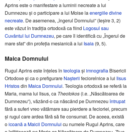
Aprins este o manifestare a luminii necreate a lui
Dumnezeu și o participare a lui Moise la
energiile divine
necreate
. De asemenea, „îngerul Domnului” (Ieșire 3, 2)
este văzut în tradiția ortodoxă ca fiind
Logosul sau
Cuvântul lui Dumnezeu
, pe care îl identifică cu „Îngerul de
mare sfat” din profeția mesianică a lui
Isaia
(9, 5).
Maica Domnului
Rugul Aprins este înțeles în
teologia
și
imnografia
Bisericii
Ortodoxe și ca o prefigurare
Nașterii
feciorelnice a lui
Iisus
Hristos
din
Maica Domnului
. Teologia ortodoxă se referă la
Maria, mama lui Iisus, ca
Theotokos
(i.e. „Născătoarea de
Dumnezeu”), văzând-o ca născând pe Dumnezeu
întrupat
fără a suferi vreo vătămare sau pierdere a fecioriei, precum
și rugul care ardea fără să fie consumat. De aceea, există
o
icoană a Maicii Domnului
cu numele Rugul Aprins, care
o înfățișează pe Maria ca Născătoare de Dumnezeu. Ziua