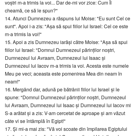
voștri m-a trimis la voi... Dar de-mi vor zice: Cum Îl
cheamă, ce să le spun?"
14. Atunci Dumnezeu a răspuns lui Moise: "Eu sunt Cel ce
sunt". Apoi i-a zis: "Așa să spui fiilor lui Israel: Cel ce este
m-a trimis la voi!"
15. Apoi a zis Dumnezeu iarăși către Moise: "Așa să spui
fiilor lui Israel: "Domnul Dumnezeul părinților noștri,
Dumnezeul lui Avraam, Dumnezeul lui Isaac și
Dumnezeul lui Iacov m-a trimis la voi. Acesta este numele
Meu pe veci; aceasta este pomenirea Mea din neam în
neam!"
16. Mergând dar, adună pe bătrânii fiilor lui Israel și le
spune: "Domnul Dumnezeul părinților noștri, Dumnezeul
lui Avraam, Dumnezeul lui Isaac și Dumnezeul lui Iacov mi
S-a arătat și a zis: V-am cercetat de aproape și am văzut
câte vi se întâmplă în Egipt!"
17. Și mi-a mai zis: "Vă voi scoate din împilarea Egiptului