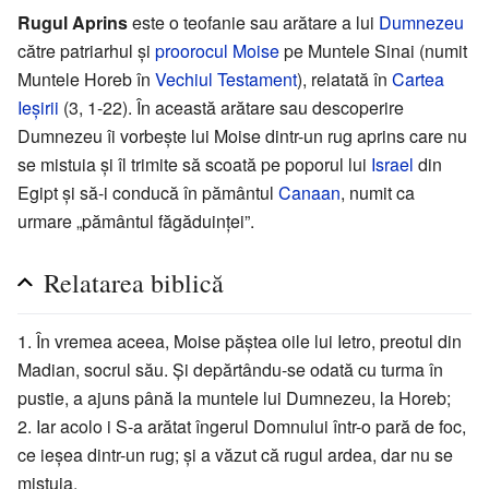
Rugul Aprins
este o teofanie sau arătare a lui
Dumnezeu
către patriarhul și
proorocul Moise
pe Muntele Sinai (numit
Muntele Horeb în
Vechiul Testament
), relatată în
Cartea
Ieșirii
(3, 1-22). În această arătare sau descoperire
Dumnezeu îi vorbește lui Moise dintr-un rug aprins care nu
se mistuia și îl trimite să scoată pe poporul lui
Israel
din
Egipt și să-i conducă în pământul
Canaan
, numit ca
urmare „pământul făgăduinței”.
Relatarea biblică
1. În vremea aceea, Moise păștea oile lui Ietro, preotul din
Madian, socrul său. Și depărtându-se odată cu turma în
pustie, a ajuns până la muntele lui Dumnezeu, la Horeb;
2. Iar acolo i S-a arătat îngerul Domnului într-o pară de foc,
ce ieșea dintr-un rug; și a văzut că rugul ardea, dar nu se
mistuia.