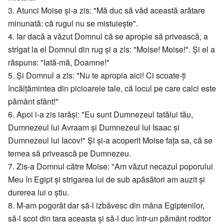
3. Atunci Moise și-a zis: "Mă duc să văd această arătare
minunată: că rugul nu se mistuiește".
4. Iar dacă a văzut Domnul că se apropie să privească, a
strigat la el Domnul din rug și a zis: "Moise! Moise!". Și el a
răspuns: "Iată-mă, Doamne!"
5. Și Domnul a zis: "Nu te apropia aici! Ci scoate-ți
încălțămintea din picioarele tale, că locul pe care calci este
pământ sfânt!"
6. Apoi i-a zis iarăși: "Eu sunt Dumnezeul tatălui tău,
Dumnezeul lui Avraam și Dumnezeul lui Isaac și
Dumnezeul lui Iacov!" Și și-a acoperit Moise fața sa, că se
temea să privească pe Dumnezeu.
7. Zis-a Domnul către Moise: "Am văzut necazul poporului
Meu în Egipt și strigarea lui de sub apăsători am auzit și
durerea lui o știu.
8. M-am pogorât dar să-l izbăvesc din mâna Egiptenilor,
să-l scot din tara aceasta și să-l duc într-un pământ roditor