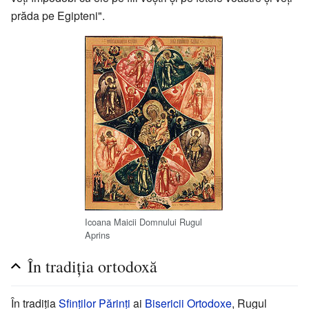
prăda pe Egipteni".
Icoana Maicii Domnului Rugul
Aprins
În tradiția ortodoxă
În tradiția
Sfinților Părinți
ai
Bisericii Ortodoxe
, Rugul