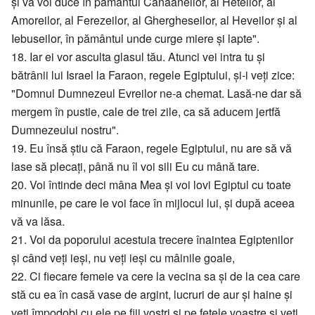
și vă voi duce în pământul Canaaneilor, al Heteilor, al
Amoreilor, al Ferezeilor, al Ghergheseilor, al Heveilor și al
Iebuseilor, în pământul unde curge miere și lapte".
18. Iar ei vor asculta glasul tău. Atunci vei intra tu și
bătrânii lui Israel la Faraon, regele Egiptului, și-i veți zice:
"Domnul Dumnezeul Evreilor ne-a chemat. Lasă-ne dar să
mergem în pustie, cale de trei zile, ca să aducem jertfă
Dumnezeului nostru".
19. Eu însă știu că Faraon, regele Egiptului, nu are să vă
lase să plecați, până nu îl voi sili Eu cu mână tare.
20. Voi întinde deci mâna Mea și voi lovi Egiptul cu toate
minunile, pe care le voi face în mijlocul lui, și după aceea
vă va lăsa.
21. Voi da poporului acestuia trecere înaintea Egiptenilor
și când veți ieși, nu veți ieși cu mâinile goale,
22. Ci fiecare femeie va cere la vecina sa și de la cea care
stă cu ea în casă vase de argint, lucruri de aur și haine și
veți împodobi cu ele pe fiii voștri și pe fetele voastre și veți