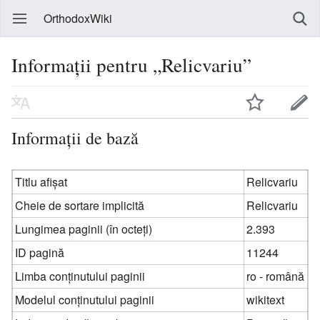
OrthodoxWiki
Informații pentru „Relicvariu”
Informații de bază
Titlu afișat
Relicvariu
Cheie de sortare implicită
Relicvariu
Lungimea paginii (în octeți)
2.393
ID pagină
11244
Limba conținutului paginii
ro - română
Modelul conținutului paginii
wikitext