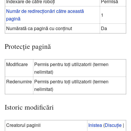
Indexare de către roboți
Permisă
Număr de redirecționări către această
1
pagină
Numărată ca pagină cu conținut
Da
Protecție pagină
Modificare
Permis pentru toți utilizatorii (termen
nelimitat)
Redenumire
Permis pentru toți utilizatorii (termen
nelimitat)
Istoric modificări
Creatorul paginii
Inistea
(
Discuție
|