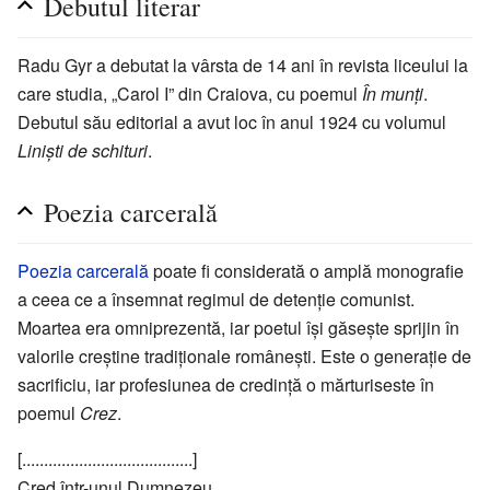
Debutul literar
Radu Gyr a debutat la vârsta de 14 ani în revista liceului la
care studia, „Carol I” din Craiova, cu poemul
În munți
.
Debutul său editorial a avut loc în anul 1924 cu volumul
Liniști de schituri
.
Poezia carcerală
Poezia carcerală
poate fi considerată o amplă monografie
a ceea ce a însemnat regimul de detenție comunist.
Moartea era omniprezentă, iar poetul își găsește sprijin în
valorile creștine tradiționale românești. Este o generație de
sacrificiu, iar profesiunea de credință o mărturiseste în
poemul
Crez
.
[.......................................]
Cred într-unul Dumnezeu,