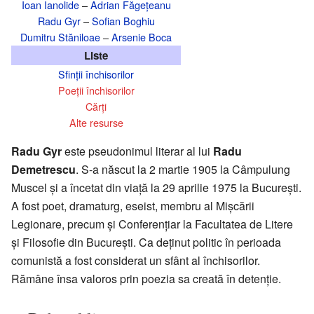
Ioan Ianolide
–
Adrian Făgețeanu
Radu Gyr
–
Sofian Boghiu
Dumitru Stăniloae
–
Arsenie Boca
Liste
Sfinții închisorilor
Poeții închisorilor
Cărți
Alte resurse
Radu Gyr
este pseudonimul literar al lui
Radu
Demetrescu
. S-a născut la 2 martie 1905 la Câmpulung
Muscel și a încetat din viață la 29 aprilie 1975 la București.
A fost poet, dramaturg, eseist, membru al Mișcării
Legionare, precum și Conferențiar la Facultatea de Litere
și Filosofie din București. Ca deținut politic în perioada
comunistă a fost considerat un sfânt al închisorilor.
Rămâne însa valoros prin poezia sa creată în detenție.