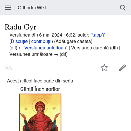
OrthodoxWiki
Radu Gyr
Versiunea din 6 mai 2024 16:32, autor:
RappY
(
Discuție
|
contribuții
)
(Adăugare casetă)
(
dif
)
← Versiunea anterioară
| Versiunea curentă (dif) |
Versiunea următoare → (dif)
Acest articol face parte din seria
Sfinții Închisorilor