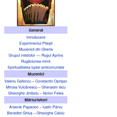
General
Introducere
Experimentul Pitești
Mucenicii din Gherla
Grupul misticilor
––
Rugul Aprins
Rugăciunea inimii
Spiritualitatea luptei anticomuniste
Mucenici
Valeriu Gafencu
–
Constantin Oprișan
Mircea Vulcănescu
–
Gherasim Iscu
Gheorghe Jimboiu
–
Ilarion Felea
Mărturisitori
Arsenie Papacioc
–
Iustin Pârvu
Benedict Ghiuș
–
Gheorghe Calciu