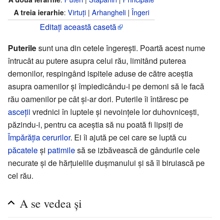
:
Virtuți
|
Arhangheli
|
Îngeri
A treia ierarhie
Editați această casetă
Puterile
sunt una din cetele îngerești. Poartă acest nume
întrucât au putere asupra celui rău, limitând puterea
demonilor, respingând ispitele aduse de către aceștia
asupra oamenilor și împiedicându-i pe demoni să le facă
rău oamenilor pe cât și-ar dori. Puterile îi întăresc pe
asceții
vrednici în luptele și nevoințele lor duhovnicești,
păzindu-i, pentru ca aceștia să nu poată fi lipsiți de
Împărăția cerurilor
. Ei îi ajută pe cei care se luptă cu
păcatele
și
patimile
să se izbăvească de gândurile cele
necurate și de hărțuielile dușmanului și să îl biruiască pe
cel rău.
A se vedea și