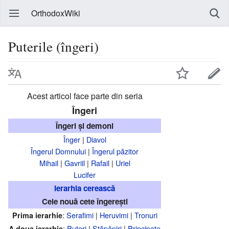
OrthodoxWiki
Puterile (îngeri)
Acest articol face parte din seria
Îngeri
Îngeri și demoni
Înger
|
Diavol
Îngerul Domnului
|
Îngerul păzitor
Mihail
|
Gavriil
|
Rafail
|
Uriel
Lucifer
Ierarhia cerească
Cele nouă cete îngerești
:
Serafimi
|
Heruvimi
|
Tronuri
Prima ierarhie
:
Puteri
|
Stăpâniri
|
Principate
A doua ierarhie