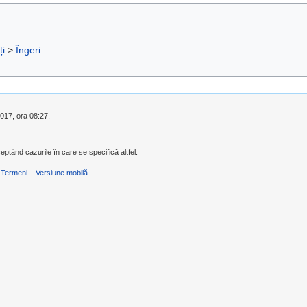
ți
>
Îngeri
 2017, ora 08:27.
eptând cazurile în care se specifică altfel.
Termeni
Versiune mobilă