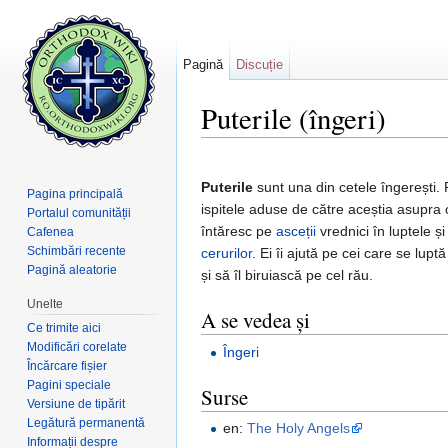
Pagină
Discuție
Puterile (îngeri)
Salt la:
navigare
,
căutare
Puterile
sunt una din cetele îngerești.
Pagina principală
ispitele aduse de către aceștia asupra 
Portalul comunității
întăresc pe
asceții
vrednici în luptele și
Cafenea
Schimbări recente
cerurilor
. Ei îi ajută pe cei care se lupt
Pagină aleatorie
și să îl biruiască pe cel rău.
Unelte
A se vedea și
Ce trimite aici
Modificări corelate
Îngeri
Încărcare fișier
Pagini speciale
Surse
Versiune de tipărit
Legătură permanentă
en:
The Holy Angels
Informații despre