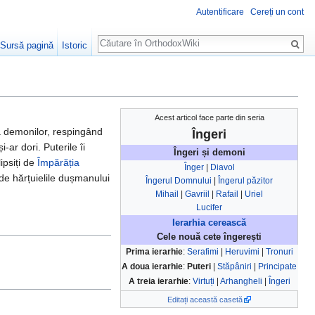
Autentificare
Cereți un cont
Căutare
Sursă pagină
Istoric
Acest articol face parte din seria
a demonilor, respingând
Îngeri
ar dori. Puterile îi
Îngeri și demoni
ipsiți de
Împărăția
Înger
|
Diavol
de hărțuielile dușmanului
Îngerul Domnului
|
Îngerul păzitor
Mihail
|
Gavriil
|
Rafail
|
Uriel
Lucifer
Ierarhia cerească
Cele nouă cete îngerești
Prima ierarhie
:
Serafimi
|
Heruvimi
|
Tronuri
A doua ierarhie
:
Puteri
|
Stăpâniri
|
Principate
A treia ierarhie
:
Virtuți
|
Arhangheli
|
Îngeri
Editați această casetă