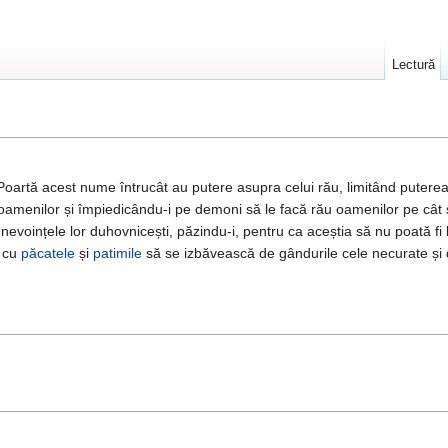
Lectură
 Poartă acest nume întrucât au putere asupra celui rău, limitând putere
oamenilor și împiedicându-i pe demoni să le facă rău oamenilor pe cât și-
 nevoințele lor duhovnicești, păzindu-i, pentru ca aceștia să nu poată fi l
ă cu
păcatele
și
patimile
să se izbăvească de gândurile cele necurate și 