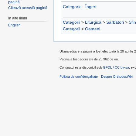
pagină
Categorie
:
Îngeri
Citează această pagină
În alte limbi
Categorii
>
Liturgică
>
Sărbători
>
Sfin
English
Categorii
>
Oameni
Ultima editare a paginii a fost efectuată la 20 aprilie
Pagina a fost accesată de 25.962 de ori.
Conținutul este disponibil sub
GFDL / CC by-sa
, exc
Politica de confidențialitate
Despre OrthodoxWiki