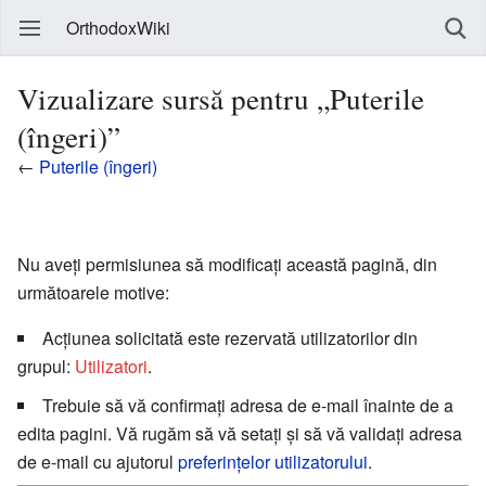
OrthodoxWiki
Vizualizare sursă pentru „Puterile
(îngeri)”
←
Puterile (îngeri)
Nu aveți permisiunea să modificați această pagină, din
următoarele motive:
Acțiunea solicitată este rezervată utilizatorilor din
grupul:
Utilizatori
.
Trebuie să vă confirmați adresa de e-mail înainte de a
edita pagini. Vă rugăm să vă setați și să vă validați adresa
de e-mail cu ajutorul
preferințelor utilizatorului
.