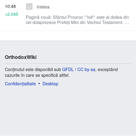
10:48
Inistea
+2.045
Pagină nouă: Sfântul Prooroc '''Ioil''' este al doilea din
cei doisprezece Profeți Mici din Vechiul Testament. A
trăit în secolul al IX-lea sau al VIII-lea î.Hr. în regatu...
OrthodoxWiki
Conținutul este disponibil sub
GFDL / CC by-sa
, exceptând
cazurile în care se specifică altfel.
Confidențialitate
Desktop