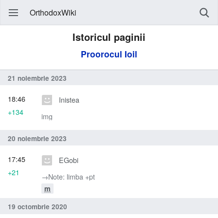
OrthodoxWiki
Istoricul paginii
Proorocul Ioil
21 noiembrie 2023
18:46
Inistea
+134
img
20 noiembrie 2023
17:45
EGobi
+21
→‎Note: limba +pt
m
19 octombrie 2020