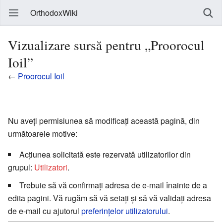
OrthodoxWiki
Vizualizare sursă pentru „Proorocul
Ioil”
←
Proorocul Ioil
Nu aveți permisiunea să modificați această pagină, din
următoarele motive:
Acțiunea solicitată este rezervată utilizatorilor din
grupul:
Utilizatori
.
Trebuie să vă confirmați adresa de e-mail înainte de a
edita pagini. Vă rugăm să vă setați și să vă validați adresa
de e-mail cu ajutorul
preferințelor utilizatorului
.