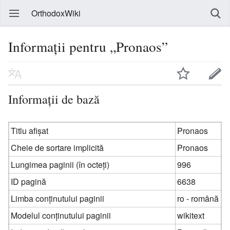
OrthodoxWiki
Informații pentru „Pronaos”
Informații de bază
Titlu afișat
Pronaos
Cheie de sortare implicită
Pronaos
Lungimea paginii (în octeți)
996
ID pagină
6638
Limba conținutului paginii
ro - română
Modelul conținutului paginii
wikitext