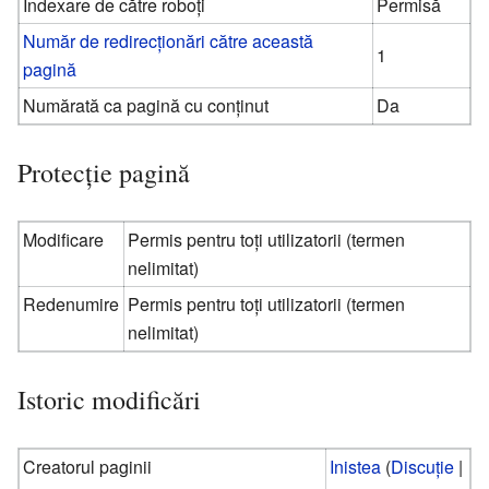
Indexare de către roboți
Permisă
Număr de redirecționări către această
1
pagină
Numărată ca pagină cu conținut
Da
Protecție pagină
Modificare
Permis pentru toți utilizatorii (termen
nelimitat)
Redenumire
Permis pentru toți utilizatorii (termen
nelimitat)
Istoric modificări
Creatorul paginii
Inistea
(
Discuție
|