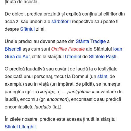
ținută de acesta.
De obicei, predica prezintă și explică conținutul citirilor din
acea zi sau uneori ale
sărbătorii
respective sau poate fi
despre
Sfântul
zilei.
Unele predici au devenit parte din
Sfânta Tradiție
a
Bisericii
așa cum sunt
Omiliile Pascale
ale Sfântului
Ioan
Gură de Aur
, citite la sfârșitul
Utreniei
de
Sfintele Paști
.
O predică laudativă sau cuvânt de laudă la o festivitate
dedicată unui personaj, trecut la Domnul (un
sfânt
, de
exemplu) sau în viață (un împărat, de pildă), se numește
panegiric (gr. πανυγύρεις —
panighireis
= cuvântare de
laudă), encomiu (gr.
encomion
), encomiastic sau predică
encomiastică,
laudatio
(lat.).
În zilele noastre, predica este adesea ținută la sfârșitul
Sfintei Liturghii
.