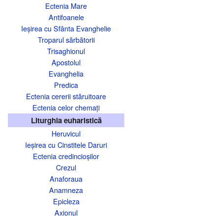
Ectenia Mare
Antifoanele
Ieșirea cu Sfânta Evanghelie
Troparul sărbătorii
Trisaghionul
Apostolul
Evanghelia
Predica
Ectenia cererii stăruitoare
Ectenia celor chemați
Liturghia euharistică
Heruvicul
Ieșirea cu Cinstitele Daruri
Ectenia credincioșilor
Crezul
Anaforaua
Anamneza
Epicleza
Axionul