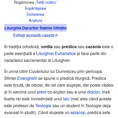
Rugăciunea „
Tatăl nostru
”
Împărtășirea
Încheierea
Anafura
Liturghia Darurilor Înainte Sfințite
Editați această casetă
În tradiția ortodoxă,
omilia
sau
predica
sau
cazania
este o
parte esențială a
Liturghiei Euharistice
și face parte din
caracterul sacramental al Liturghiei.
În urma citirii Cuvântului lui Dumnezeu prin pericopa
Sfintei
Evanghelii
se spune o predică liturgică. Predica
este ținută, de obicei, de cel care slujește, dar poate cădea
și în sarcina unui
preot
co-slujitor sau a unui
diacon
, însă
foarte rar este încredințată unui
laic
(mai ales când acesta
este profesor de
Teologie
sau un student în Teologie deja
avansat în studii). Când slujește un
episcop
, predica este