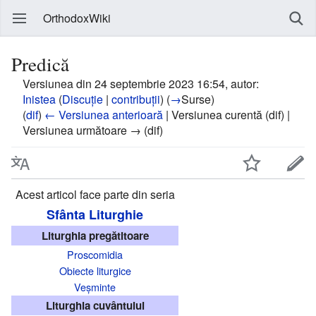
OrthodoxWiki
Predică
Versiunea din 24 septembrie 2023 16:54, autor:
Inistea
(
Discuție
|
contribuții
)
(
→
Surse
)
(
dif
)
← Versiunea anterioară
| Versiunea curentă (dif) |
Versiunea următoare → (dif)
Acest articol face parte din seria
Sfânta Liturghie
Liturghia pregătitoare
Proscomidia
Obiecte liturgice
Veșminte
Liturghia cuvântului