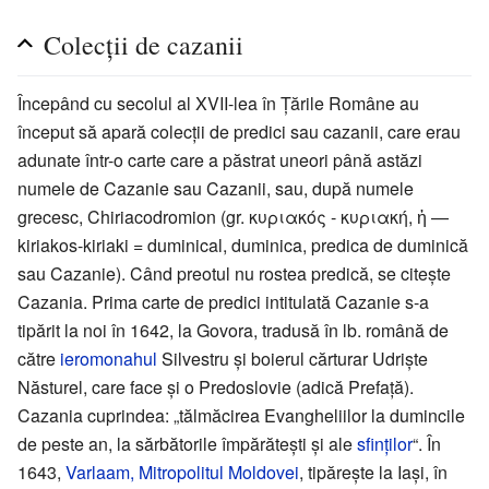
Colecții de cazanii
Începând cu secolul al XVII-lea în Țările Române au
început să apară colecții de predici sau cazanii, care erau
adunate într-o carte care a păstrat uneori până astăzi
numele de Cazanie sau Cazanii, sau, după numele
grecesc, Chiriacodromion (gr. κυριακός - κυριακή, ἡ —
kiriakos-kiriaki = duminical, duminica, predica de duminică
sau Cazanie). Când preotul nu rostea predică, se citeşte
Cazania. Prima carte de predici intitulată Cazanie s-a
tipărit la noi în 1642, la Govora, tradusă în lb. română de
către
ieromonahul
Silvestru și boierul cărturar Udriște
Năsturel, care face și o Predoslovie (adică Prefață).
Cazania cuprindea: „tălmăcirea Evangheliilor la dumincile
de peste an, la sărbătorile împărătești și ale
sfinților
“. În
1643,
Varlaam, Mitropolitul Moldovei
, tipărește la Iași, în