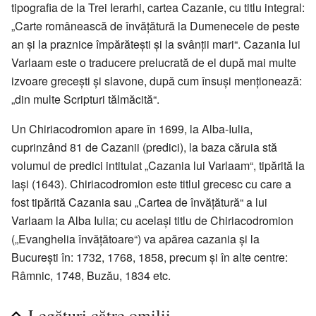
tipografia de la Trei Ierarhi, cartea Cazanie, cu titlu integral:
„Carte românească de învățătură la Dumenecele de peste
an și la praznice împărătești și la svânții mari“. Cazania lui
Varlaam este o traducere prelucrată de el după mai multe
izvoare grecești și slavone, după cum însuși menționează:
„din multe Scripturi tălmăcită“.
Un Chiriacodromion apare în 1699, la Alba-Iulia,
cuprinzând 81 de Cazanii (predici), la baza căruia stă
volumul de predici intitulat „Cazania lui Varlaam“, tipărită la
Iași (1643). Chiriacodromion este titlul grecesc cu care a
fost tipărită Cazania sau „Cartea de învățătură“ a lui
Varlaam la Alba Iulia; cu același titlu de Chiriacodromion
(„Evanghelia învățătoare“) va apărea cazania și la
Bucureşti în: 1732, 1768, 1858, precum și în alte centre:
Râmnic, 1748, Buzău, 1834 etc.
Legături către omilii