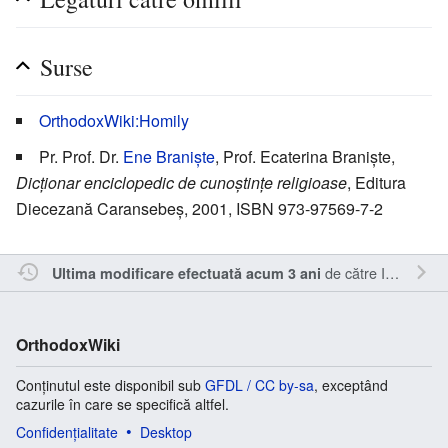
Surse
OrthodoxWiki:Homily
Pr. Prof. Dr.
Ene Braniște
, Prof. Ecaterina Braniște,
Dicționar enciclopedic de cunoștințe religioase
, Editura
Diecezană Caransebeș, 2001, ISBN 973-97569-7-2
de către
Inistea
.
Ultima modificare efectuată acum 3 ani
OrthodoxWiki
Conținutul este disponibil sub
GFDL / CC by-sa
, exceptând
cazurile în care se specifică altfel.
Confidențialitate
Desktop