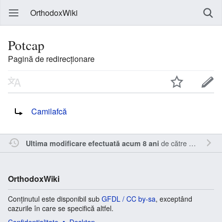
OrthodoxWiki
Potcap
Pagină de redirecționare
Redirecționare către:
Camilafcă
de către
Cristianm
.
Ultima modificare efectuată acum 8 ani
OrthodoxWiki
Conținutul este disponibil sub
GFDL / CC by-sa
, exceptând
cazurile în care se specifică altfel.
Confidențialitate
Desktop