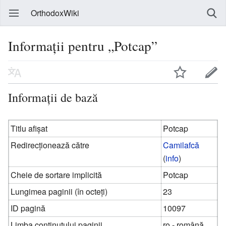
OrthodoxWiki
Informații pentru „Potcap”
Informații de bază
Titlu afișat
Potcap
Redirecționează către
Camilafcă
(
info
)
Cheie de sortare implicită
Potcap
Lungimea paginii (în octeți)
23
ID pagină
10097
Limba conținutului paginii
ro - română