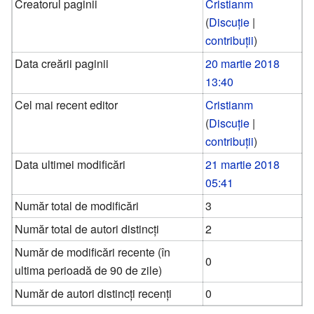
Creatorul paginii
Cristianm
(
Discuție
|
contribuții
)
Data creării paginii
20 martie 2018
13:40
Cel mai recent editor
Cristianm
(
Discuție
|
contribuții
)
Data ultimei modificări
21 martie 2018
05:41
Număr total de modificări
3
Număr total de autori distincți
2
Număr de modificări recente (în
0
ultima perioadă de 90 de zile)
Număr de autori distincți recenți
0