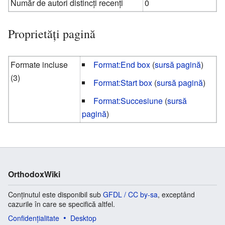
Număr de autori distincți recenți
0
Proprietăți pagină
Formate incluse
Format:End box
(
sursă pagină
)
(3)
Format:Start box
(
sursă pagină
)
Format:Succesiune
(
sursă
pagină
)
OrthodoxWiki
Conținutul este disponibil sub
GFDL / CC by-sa
, exceptând
cazurile în care se specifică altfel.
Confidențialitate
Desktop