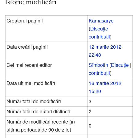
Istoric modificări
Creatorul paginii
Kamasarye
(
Discuție
|
contribuții
)
Data creării paginii
12 martie 2012
22:48
Cel mai recent editor
Sîmbotin
(
Discuție
|
contribuții
)
Data ultimei modificări
16 martie 2012
15:20
Număr total de modificări
3
Număr total de autori distincți
2
Număr de modificări recente (în
0
ultima perioadă de 90 de zile)