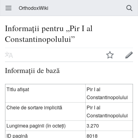
OrthodoxWiki
Informații pentru „Pir I al
Constantinopolului”
Informații de bază
Titlu afișat
Pir I al
Constantinopolului
Cheie de sortare implicită
Pir I al
Constantinopolului
Lungimea paginii (în octeți)
3.270
ID pagină
8018