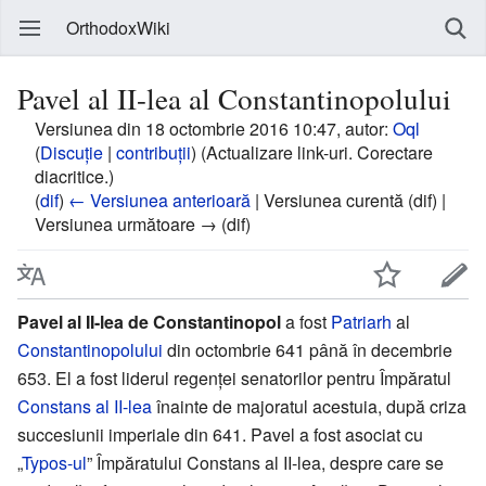
OrthodoxWiki
Pavel al II-lea al Constantinopolului
Versiunea din 18 octombrie 2016 10:47, autor:
Oql
(
Discuție
|
contribuții
)
(Actualizare link-uri. Corectare
diacritice.)
(
dif
)
← Versiunea anterioară
| Versiunea curentă (dif) |
Versiunea următoare → (dif)
Pavel al II-lea de Constantinopol
a fost
Patriarh
al
Constantinopolului
din octombrie 641 până în decembrie
653. El a fost liderul regenței senatorilor pentru Împăratul
Constans al II-lea
înainte de majoratul acestuia, după criza
succesiunii imperiale din 641. Pavel a fost asociat cu
„
Typos-ul
” Împăratului Constans al II-lea, despre care se