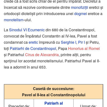
crede că a fost scris chiar de el pentru împărat. Decretul a
încercat să rezolve controversele dintre
monofiziții
eretici și
ortodocșii dioteliști prin introducerea unei
dogmei
eretice a
monotelism
-ului.
La
Sinodul VI Ecumenic
din 680 de la Constantinopol,
convocat de Împăratul Constantin al IV-lea, Pavel a fost
condamnat ca
eretic
împreună cu
Serghie I
,
Pir I
și Petru,
toți
Patriarhi de Constantinopol
, Papa
Honorius al Romei
și Patriarhul
Cirus de Alexandria
, printre alții, pentru
sprijinul lor acordat monotelismului. Patriarhul Pavel al II-
lea a adormit în anul 653.
Casetă de succesiune:
Pavel al II-lea al Constantinopolului
Patriarh al
Precedat de:
Urmat de: