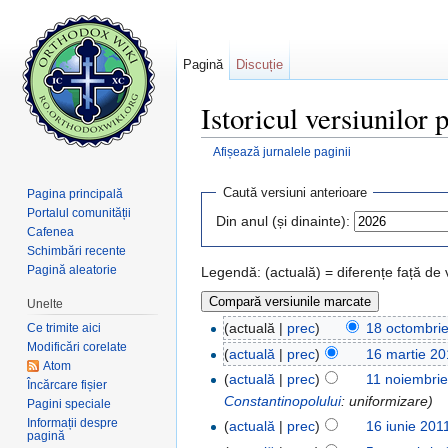
Pagină
Discuție
Istoricul versiunilor 
Afișează jurnalele paginii
Salt la:
navigare
,
căutare
Caută versiuni anterioare
Pagina principală
Portalul comunității
Din anul (și dinainte):
Cafenea
Schimbări recente
Pagină aleatorie
Legendă: (actuală) = diferențe față de
Unelte
(actuală |
prec
)
18 octombri
Ce trimite aici
Modificări corelate
(
actuală
|
prec
)
16 martie 20
Atom
(
actuală
|
prec
)
11 noiembri
Încărcare fișier
Constantinopolului
: uniformizare)
Pagini speciale
Informații despre
(
actuală
|
prec
)
16 iunie 201
pagină