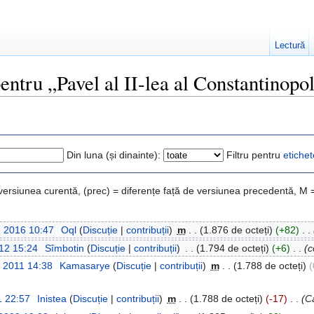
Lectură
pentru „Pavel al II-lea al Constantinopo
Din luna (și dinainte):
Filtru pentru
etichet
 versiunea curentă, (prec) = diferențe față de versiunea precedentă, M 
e 2016 10:47
‎
Oql
(
Discuție
|
contribuții
)
‎
m
. .
(1.876 de octeți)
(+82)
‎
. .
12 15:24
‎
Sîmbotin
(
Discuție
|
contribuții
)
‎
. .
(1.794 de octeți)
(+6)
‎
. .
(c
e 2011 14:38
‎
Kamasarye
(
Discuție
|
contribuții
)
‎
m
. .
(1.788 de octeți)
(
1 22:57
‎
Inistea
(
Discuție
|
contribuții
)
‎
m
. .
(1.788 de octeți)
(-17)
‎
. .
(C