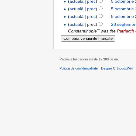
(
actuală
|
prec
)
5 octombrie
(
actuală
|
prec
)
5 octombrie
(
actuală
|
prec
)
5 octombrie
(
actuală
| prec)
28 septembr
Constantinople''' was the
Patriarch
Pagina a fost accesată de 12.388 de ori.
Politica de confidențialitate
Despre OrthodoxWiki