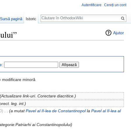
Autentificare
Cereți un cont
Căutare
Sursă pagină
Istoric
lului”
Ajutor
e
:
= modificare minoră
(Actualizare link-uri. Corectare diacritice.)
orect. leg. int.)
0)
‎
. .
(a mutat
Pavel al II-lea de Constantinopol
la
Pavel al II-lea al
ategorie:Patriarhi ai Constantinopolului)