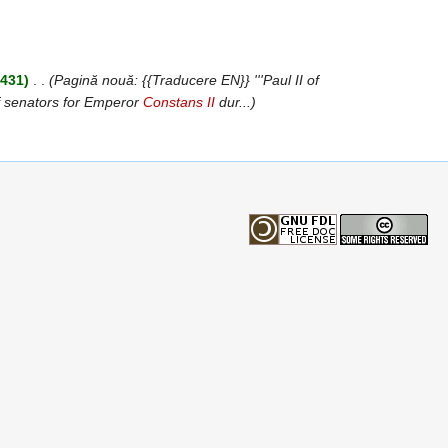
)
.431)
‎
. .
(Pagină nouă: {{Traducere EN}} '''Paul II of
f senators for Emperor
Constans II
dur...)