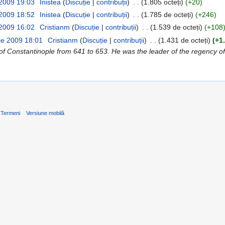
 2009 19:03
‎
Inistea
(
Discuție
|
contribuții
)
‎
. .
(1.805 octeți)
(+20)
 2009 18:52
‎
Inistea
(
Discuție
|
contribuții
)
‎
. .
(1.785 de octeți)
(+246)
 2009 16:02
‎
Cristianm
(
Discuție
|
contribuții
)
‎
. .
(1.539 de octeți)
(+108
ie 2009 18:01
‎
Cristianm
(
Discuție
|
contribuții
)
‎
. .
(1.431 de octeți)
(+1
of Constantinople from 641 to 653. He was the leader of the regency o
Termeni
Versiune mobilă