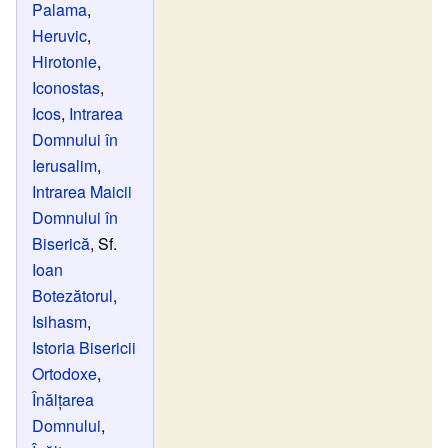
Palama
,
Heruvic
,
Hirotonie
,
Iconostas
,
Icos
,
Intrarea
Domnului în
Ierusalim
,
Intrarea Maicii
Domnului în
Biserică
, Sf.
Ioan
Botezătorul
,
Isihasm
,
Istoria Bisericii
Ortodoxe
,
Înălțarea
Domnului
,