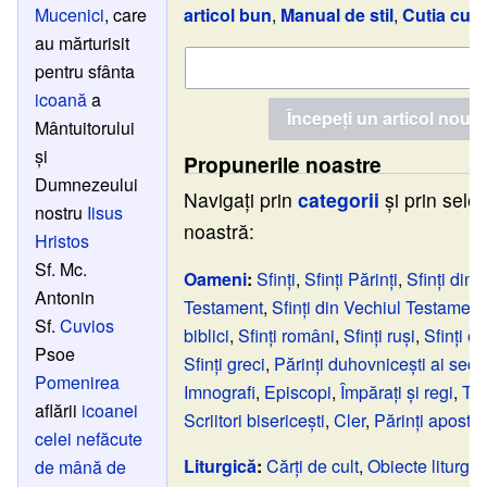
Mucenici
, care
articol bun
,
Manual de stil
,
Cutia cu n
au mărturisit
pentru sfânta
icoană
a
Mântuitorului
și
Propunerile noastre
Dumnezeului
Navigați prin
categorii
și prin selec
nostru
Iisus
noastră:
Hristos
Sf. Mc.
Oameni
:
Sfinți
,
Sfinți Părinți
,
Sfinți din 
Antonin
Testament
,
Sfinți din Vechiul Testament
Sf.
Cuvios
biblici
,
Sfinți români
,
Sfinți ruși
,
Sfinți e
Psoe
Sfinți greci
,
Părinți duhovnicești ai seco
Pomenirea
Imnografi
,
Episcopi
,
Împărați și regi
,
Teo
aflării
icoanei
Scriitori bisericești
,
Cler
,
Părinți apostol
celei nefăcute
Liturgică
:
Cărți de cult
,
Obiecte liturgic
de mână de