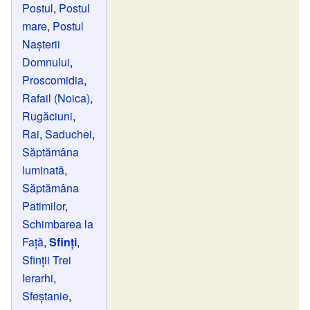
Postul
,
Postul
mare
,
Postul
Nașterii
Domnului
,
Proscomidia
,
Rafail (Noica)
,
Rugăciuni
,
Rai
,
Saduchei
,
Săptămâna
luminată
,
Săptămâna
Patimilor
,
Schimbarea la
Față
,
Sfinți
,
Sfinții Trei
Ierarhi‎
,
Sfeștanie
,