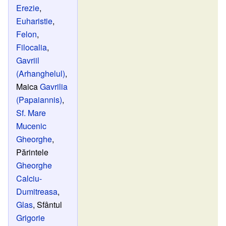
Erezie
,
Euharistie
,
Felon
,
Filocalia
,
Gavriil
(Arhanghelul)
,
Maica
Gavrilia
(Papaiannis)
,
Sf. Mare
Mucenic
Gheorghe
,
Părintele
Gheorghe
Calciu-
Dumitreasa
,
Glas
, Sfântul
Grigorie