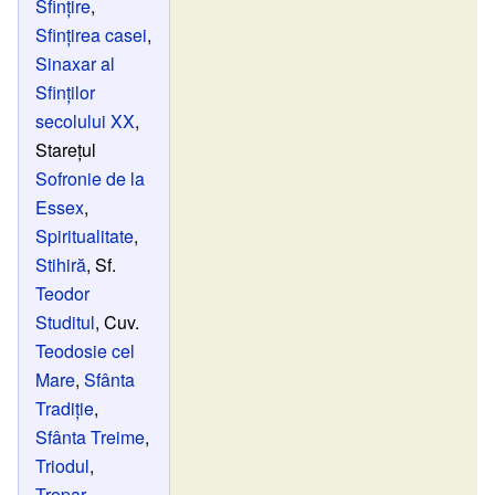
Sfințire
,
Sfințirea casei
,
Sinaxar al
Sfinților
secolului XX
,
Starețul
Sofronie de la
Essex
,
Spiritualitate
,
Stihiră
, Sf.
Teodor
Studitul
, Cuv.
Teodosie cel
Mare
,
Sfânta
Tradiție
,
Sfânta Treime
,
Triodul
,
Tropar
,