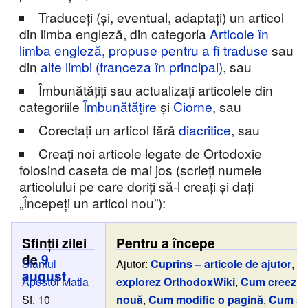
Traduceți (și, eventual, adaptați) un articol
din limba engleză, din categoria
Articole în
limba engleză, propuse pentru a fi traduse
sau
din
alte limbi (franceza în principal)
, sau
Îmbunătățiți sau actualizați articolele din
categoriile
Îmbunătățire
și
Ciorne
, sau
Corectați un articol fără
diacritice
, sau
Creați noi articole legate de Ortodoxie
folosind caseta de mai jos (scrieți numele
articolului pe care doriți să-l creați și dați
„Începeți un articol nou”):
Sfinții zilei
Pentru a începe
de
9
Sfântul
Ajutor:
Cuprins – articole de ajutor
,
C
august
Apostol
Matia
explorez OrthodoxWiki
,
Cum creez o
Sf. 10
nouă
,
Cum modific o pagină
,
Cum sc