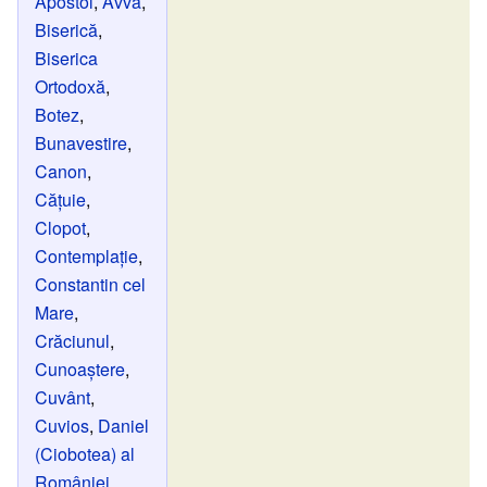
Apostol
,
Avva
,
Biserică
,
Biserica
Ortodoxă
,
Botez
,
Bunavestire
,
Canon
,
Cățuie
,
Clopot
,
Contemplație
,
Constantin cel
Mare
,
Crăciunul
,
Cunoaștere
,
Cuvânt
,
Cuvios
,
Daniel
(Ciobotea) al
României
,