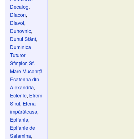
Decalog
,
Diacon
,
Diavol
,
Duhovnic
,
Duhul Sfânt
,
Duminica
Tuturor
Sfinților
,
Sf.
Mare Muceniță
Ecaterina din
Alexandria
,
Ectenie
,
Efrem
Sirul
,
Elena
împărăteasa
,
Epifania
,
Epifanie de
Salamina
,