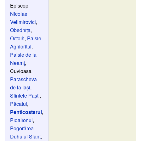
Episcop
Nicolae
Velimirovici
,
Obednița
,
Octoih
,
Paisie
Aghioritul
,
Paisie de la
Neamț
,
Cuvioasa
Parascheva
de la Iași
,
Sfintele Paști
,
Păcatul
,
Penticostarul
,
Pidalionul
,
Pogorârea
Duhului Sfânt
,