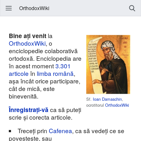
OrthodoxWiki
Bine ați venit
la
OrthodoxWiki
, o
enciclopedie colaborativă
ortodoxă. Enciclopedia are
în acest moment
3.301
articole
în
limba română
,
așa încât orice participare,
cât de mică, este
binevenită.
Sf.
Ioan Damaschin
,
ocrotitorul
OrthodoxWiki
Înregistrați-vă
ca să puteți
scrie și corecta articole.
Treceți prin
Cafenea
, ca să vedeți ce se
povestește, sau