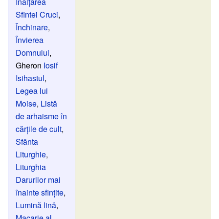
Înălțarea
Sfintei Cruci
,
Închinare
,
Învierea
Domnului
,
Gheron
Iosif
Isihastul
,
Legea lui
Moise
,
Listă
de arhaisme în
cărțile de cult‎
,
Sfânta
Liturghie
,
Liturghia
Darurilor mai
înainte sfințite
,
Lumină lină
,
Macarie al