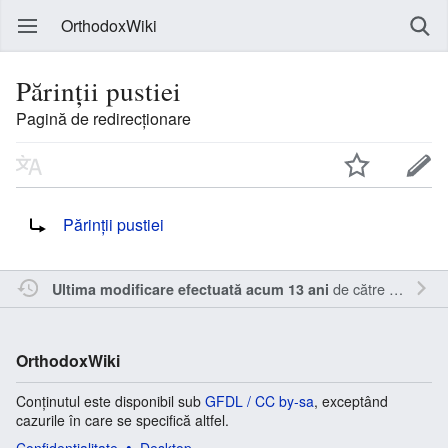
OrthodoxWiki
Părinţii pustiei
Pagină de redirecționare
Redirecționare către:
Părinții pustiei
de către
Sîmbotin
Ultima modificare efectuată acum 13 ani
OrthodoxWiki
Conținutul este disponibil sub
GFDL / CC by-sa
, exceptând
cazurile în care se specifică altfel.
Confidențialitate
Desktop