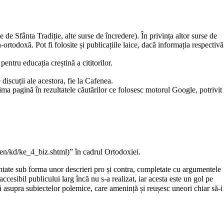
te de
Sfânta Tradiție
, alte surse de încredere). În privința altor surse de
-ortodoxă. Pot fi folosite și publicațiile laice, dacă informația respectivă
entru educația creștină a cititorilor.
discuții ale acestora, fie la
Cafenea
.
ma pagină în rezultatele căutărilor ce folosesc motorul Google, potrivit
” în cadrul Ortodoxiei.
zentate sub forma unor descrieri pro și contra, completate cu argumentele
ccesibil publicului larg încă nu s-a realizat, iar acesta este un gol pe
ă asupra subiectelor polemice, care amenință și reușesc uneori chiar să-i