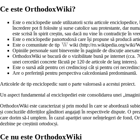
Ce este OrthodoxWiki?
Este o enciclopedie unde utilizatorii scriu articole enciclopedice,
încredere pot fi folosite și surse catolice sau protestante, dar num
este scrisă în spirit creștin, sau dacă nu vine în contradicție în vr
Este o enciclopedie panortodoxă care își propune să producă articole
Este o comunitate de tip
wiki
Opiniile personale sunt binevenite în paginile de discuție anexate a
OrthodoxWiki se bucură de o vizibilitate bună pe internet (cca. 7
unei cercetări concrete făcută pe 120 de articole de larg interes).
Este o sursă atât pentru cei credincioși cât și pentru cei necredinc
Are o preferință pentru
perspectiva calcedoniană predominantă
.
Articolele de tip enciclopedic sunt o parte valoroasă a acestui proiect.
Un aspect fundamental al enciclopediei este consolidarea unei „
imagini
OrthodoxWiki este caracterizat și prin modul în care se abordează subiec
și concluziile diferiților gânditori angajați în respectivele dispute. O pr
care dorim să-l umplem. În cazul apariției unor neînțelegeri de fond, Or
dezbine pe creștinii ortodocși.
Ce nu este OrthodoxWiki