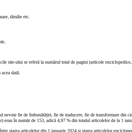
nare
,
tămâie
etc.
ole
.
icile site-ului
se referă la numărul total de pagini (articole enciclopedice, 
a acea dată.
 nevoie fie de îmbunătățiri, fie de traducere, fie de transformare din cio
or) erau în număr de 153, adică 4,97 % din totalul articolelor de la 1 ian
 între starea articolelor din 1 ianuarie 2024 și starea articolelor enciclo