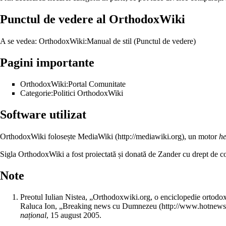
Punctul de vedere al OrthodoxWiki
A se vedea:
OrthodoxWiki:Manual de stil (Punctul de vedere)
Pagini importante
OrthodoxWiki:Portal Comunitate
Categorie:Politici OrthodoxWiki
Software utilizat
OrthodoxWiki folosește
MediaWiki
, un motor
he
Sigla OrthodoxWiki a fost proiectată și donată de
Zander
cu drept de co
Note
Preotul Iulian Nistea, „
Orthodoxwiki.org, o enciclopedie ortodox
Raluca Ion, „
Breaking news cu Dumnezeu
național
,
15 august
2005.