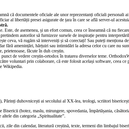
eamnă că documentele oficiale ale unor reprezentanți oficiali personali ai B
 al libertății presei asigurate de țara în care se află server-ul acestui
stră.
e. Este, de asemenea, și un efort comun, ceea ce înseamnă că nu fiecare 
 pretindem autorilor să furnizeze sursele de inspirație pentru interpretări
ște ceva, vă rugăm să interveniți și să corectați! Sau puteți menționa de
, dar fără amenințări, hărțuiri sau intimidări la adresa celor cu care nu 
e, prietenoase, făcute în duh creștin.
punct de vedere creștin-ortodox în tratarea diverselor teme. OrthodoxWi
tre voluntari prin colaborare, că este folosit același software, ceea ce pe
le Wikipedia.
ini), Părinți duhovnicești ai secolului al XX-lea,
teologi
, scriitori bisericeșt
e Bisericii (
botez
,
maslu
,
mirungere
,
spovedania
,
împărtășania
,
căsători
e altele din
categoria „Spiritualitate”
.
cii
,
zile din calendar
, literatură creștină,
texte
, termeni din limbajul biser