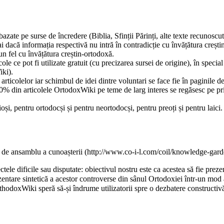
 bazate pe surse de încredere (
Biblia
,
Sfinții Părinți
, alte texte recunoscu
ai dacă informația respectivă nu intră în contradicție cu învățătura creștin
eun fel cu învățătura creștin-ortodoxă.
 ce pot fi utilizate gratuit (cu precizarea sursei de origine), în special p
.
rticolelor iar schimbul de idei dintre voluntari se face fie în paginile de 
0% din articolele OrtodoxWiki pe teme de larg interes se regăsesc pe pri
ioși, pentru ortodocși și pentru neortodocși, pentru preoți și pentru laici.
 de ansamblu a cunoașterii
tele dificile sau disputate: obiectivul nostru este ca acestea să fie pre
ezentare sintetică a acestor controverse din sânul Ortodoxiei într-un mod a
thodoxWiki speră să-și îndrume utilizatorii spre o dezbatere constructiv