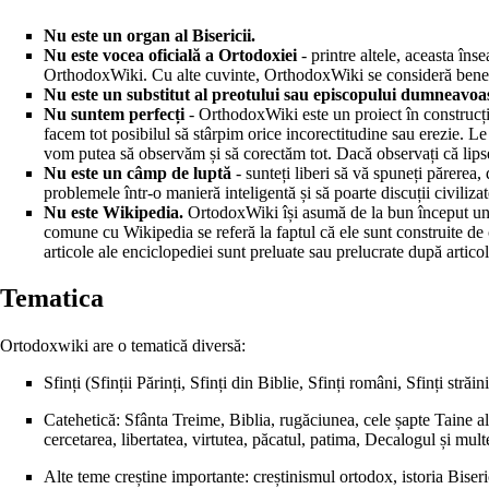
Nu este un organ al Bisericii.
Nu este vocea oficială a Ortodoxiei
- printre altele, aceasta îns
OrthodoxWiki. Cu alte cuvinte, OrthodoxWiki se consideră beneficiar
Nu este un substitut al preotului sau episcopului dumneavoa
Nu suntem perfecți
- OrthodoxWiki este un proiect în construcți
facem tot posibilul să stârpim orice incorectitudine sau erezie. Le
vom putea să observăm și să corectăm tot. Dacă observați că lipse
Nu este un câmp de luptă
- sunteți liberi să vă spuneți părerea
problemele într-o manieră inteligentă și să poarte discuții civilizat
Nu este Wikipedia.
OrtodoxWiki își asumă de la bun început un 
comune cu Wikipedia se referă la faptul că ele sunt construite de că
articole ale enciclopediei sunt preluate sau prelucrate după artico
Tematica
Ortodoxwiki are o tematică diversă:
Sfinți
(Sfinții Părinți, Sfinți din Biblie, Sfinți români, Sfinți stră
Catehetică:
Sfânta Treime
,
Biblia
,
rugăciunea
, cele șapte
Taine
al
cercetarea
,
libertatea
,
virtutea
,
păcatul
,
patima
,
Decalogul
și mult
Alte teme creștine importante: creștinismul ortodox,
istoria Biseri