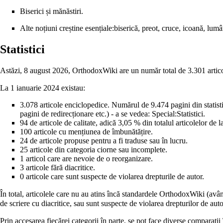
Biserici
și
mănăstiri
.
Alte noțiuni creștine esențiale:
biserică
,
preot
,
cruce
,
icoană
,
lumâ
Statistici
Astăzi,
8 august
2026, OrthodoxWiki are un număr total de
3.301
artic
La
1 ianuarie
2024 existau:
3.078 articole enciclopedice. Numărul de 9.474 pagini din
statist
pagini de redirecționare etc.) - a se vedea:
Special:Statistici
.
94 de
articole de calitate
, adică 3,05 % din totalul articolelor de l
100 articole cu mențiunea de
îmbunătățire
.
24 de
articole propuse pentru a fi traduse
sau
în lucru
.
25 articole din categoria
ciorne
sau
incomplete
.
1 articol care are nevoie de o
reorganizare
.
3
articole fără diacritice
.
0 articole care sunt
suspecte de violarea drepturile de autor
.
În total, articolele care nu au atins încă standardele OrthodoxWiki (având
de scriere cu diacritice, sau sunt suspecte de violarea drepturilor de aut
Prin accesarea fiecărei categorii în parte, se pot face diverse comparații