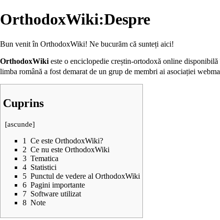
OrthodoxWiki:Despre
Bun venit în OrthodoxWiki! Ne bucurăm că sunteți aici!
OrthodoxWiki
este o enciclopedie creștin-ortodoxă online disponibilă
limba română a fost demarat de un grup de membri ai asociației webma
Cuprins
[
ascunde
]
1
Ce este OrthodoxWiki?
2
Ce nu este OrthodoxWiki
3
Tematica
4
Statistici
5
Punctul de vedere al OrthodoxWiki
6
Pagini importante
7
Software utilizat
8
Note