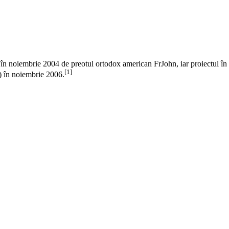
tă în noiembrie 2004 de preotul ortodox american
FrJohn
, iar proiectul în
[1]
în noiembrie 2006.