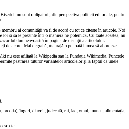
isericii nu sunt obligatorii, din perspectiva politicii editoriale, pentru
a.
membru al comunității va fi de acord cu tot ce citește în articole. Noi
le lor și să le prezinte într-o manieră ne-polemică. Cu toate acestea, nu
zacordul dumneavoastră în pagina de discuții a articolului.
sunteți de acord. Mai degrabă, încurajăm pe toată lumea să abordeze
ki nu este afiliată la Wikipedia sau la Fundația Wikimedia. Punctele
rmite păstrarea tuturor variantelor articolelor și la faptul că unele
i.
a
,
preoția
),
îngeri
,
diavoli
,
judecată
,
rai
,
iad
,
omul
,
munca
,
alimentația
,
icesc etc.