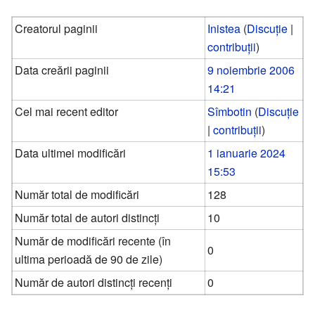
Creatorul paginii
Inistea
(
Discuție
|
contribuții
)
Data creării paginii
9 noiembrie 2006
14:21
Cel mai recent editor
Sîmbotin
(
Discuție
|
contribuții
)
Data ultimei modificări
1 ianuarie 2024
15:53
Număr total de modificări
128
Număr total de autori distincți
10
Număr de modificări recente (în
0
ultima perioadă de 90 de zile)
Număr de autori distincți recenți
0