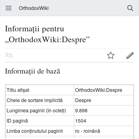
OrthodoxWiki
Informații pentru
„OrthodoxWiki:Despre”
Informații de bază
Titlu afișat
OrthodoxWiki:Despre
Cheie de sortare implicită
Despre
Lungimea paginii (în octeți)
9.898
ID pagină
1504
Limba conținutului paginii
ro - română