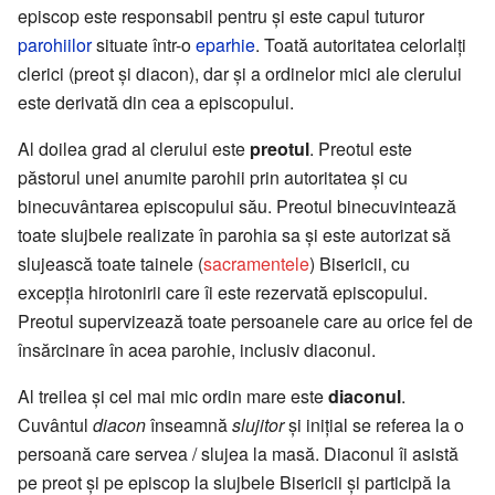
episcop este responsabil pentru și este capul tuturor
parohiilor
situate într-o
eparhie
. Toată autoritatea celorlalți
clerici (preot și diacon), dar și a ordinelor mici ale clerului
este derivată din cea a episcopului.
Al doilea grad al clerului este
preotul
. Preotul este
păstorul unei anumite parohii prin autoritatea și cu
binecuvântarea episcopului său. Preotul binecuvintează
toate slujbele realizate în parohia sa și este autorizat să
slujească toate tainele (
sacramentele
) Bisericii, cu
excepția hirotonirii care îi este rezervată episcopului.
Preotul supervizează toate persoanele care au orice fel de
însărcinare în acea parohie, inclusiv diaconul.
Al treilea și cel mai mic ordin mare este
diaconul
.
Cuvântul
diacon
înseamnă
slujitor
și inițial se referea la o
persoană care servea / slujea la masă. Diaconul îi asistă
pe preot și pe episcop la slujbele Bisericii și participă la