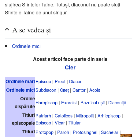
slujirea Sfintelor Taine. Totuși, diaconul nu poate sluji
Sfintele Taine de unul singur.
A se vedea și
Ordinele mici
Acest articol face parte din seria
Cler
Ordinele mari
Episcop
|
Preot
|
Diacon
Ordinele mici
Subdiacon
|
Citeț
|
Cantor
|
Acolit
Ordine
Horepiscop
|
Exorcist
|
Paznicul ușii
|
Diaconiță
dispărute
Titluri
Patriarh
|
Catolicos
|
Mitropolit
|
Arhiepiscop
|
Episcop
|
Vicar
|
Titular
episcopale
Titluri
Protopop
|
Paroh
|
Protosinghel
|
Sachelar
|