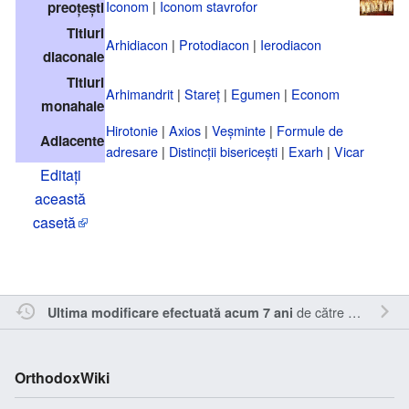
Iconom
|
Iconom stavrofor
preoțești
Titluri
Arhidiacon
|
Protodiacon
|
Ierodiacon
diaconale
Titluri
Arhimandrit
|
Stareț
|
Egumen
|
Econom
monahale
Hirotonie
|
Axios
|
Veșminte
|
Formule de
Adiacente
adresare
|
Distincții bisericești
|
Exarh
|
Vicar
Editați
această
casetă
de către
Sîmbotin
.
Ultima modificare efectuată acum 7 ani
OrthodoxWiki