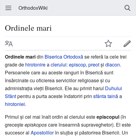
OrthodoxWiki
Ordinele mari
Ordinele mari
din
Biserica Ortodoxă
se referă la cele trei
grade de
hirotonire
a
clerului
:
episcop
,
preot
și
diacon
.
Persoanele care au aceste ranguri în Biserică sunt
însărcinate cu oficierea serviciilor religioase și cu
administrația vieții Bisericii. Ele au primit harul
Duhului
Sfânt
pentru a purta aceste îndatoriri prin
sfânta taină
a
hirotoniei
.
Primul și cel mai înalt ordin al clerului este
episcopul
(în
grecește
episkopos
care înseamnă supraveghetor). El este
succesor al
Apostolilor
în slujba și păstorirea Bisericii. Un