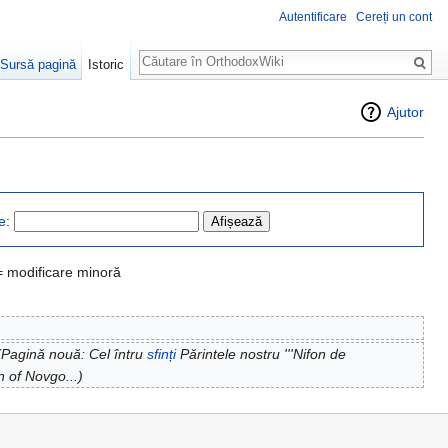
Autentificare
Cereți un cont
Căutare
Sursă pagină
Istoric
Ajutor
e
:
= modificare minoră
(Pagină nouă: Cel întru
sfinți
Părintele nostru '''Nifon de
on of Novgo...)