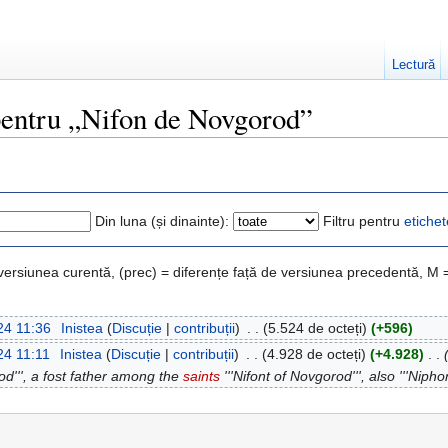
Lectură
 pentru „Nifon de Novgorod”
Din luna (și dinainte):
Filtru pentru
etichet
 versiunea curentă, (prec) = diferențe față de versiunea precedentă, M 
024 11:36
‎
Inistea
(
Discuție
|
contribuții
)
‎
. .
(5.524 de octeți)
(+596)
024 11:11
‎
Inistea
(
Discuție
|
contribuții
)
‎
. .
(4.928 de octeți)
(+4.928)
‎
. .
od''', a fost father among the
saints
'''Nifont of Novgorod''', also '''Niph