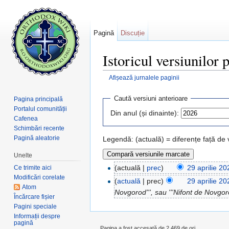
Pagină
Discuție
Istoricul versiunilor
Afișează jurnalele paginii
Salt la:
navigare
,
căutare
Caută versiuni anterioare
Pagina principală
Portalul comunității
Din anul (și dinainte):
Cafenea
Schimbări recente
Pagină aleatorie
Legendă: (actuală) = diferențe față de
Unelte
(actuală |
prec
)
29 aprilie 2
Ce trimite aici
Modificări corelate
(
actuală
| prec)
29 aprilie 2
Atom
Novgorod''', sau '''Nifont de Novgor
Încărcare fișier
Pagini speciale
Informații despre
pagină
Pagina a fost accesată de 2.469 de ori.