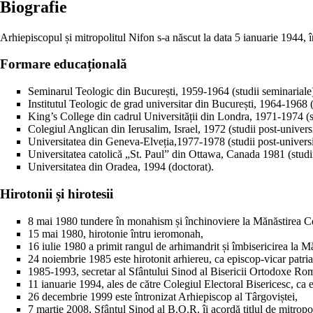
Biografie
Arhiepiscopul și mitropolitul Nifon s-a născut la data 5 ianuarie 1944, 
Formare educațională
Seminarul Teologic din București, 1959-1964 (studii seminariale
Institutul Teologic de grad universitar din București, 1964-1968 (s
King’s College din cadrul Universității din Londra, 1971-1974 (st
Colegiul Anglican din Ierusalim, Israel, 1972 (studii post-universi
Universitatea din Geneva-Elveția,1977-1978 (studii post-universi
Universitatea catolică „St. Paul” din Ottawa, Canada 1981 (studii
Universitatea din Oradea, 1994 (doctorat).
Hirotonii și hirotesii
8 mai 1980 tundere în monahism și închinoviere la Mănăstirea C
15 mai 1980, hirotonie întru ieromonah,
16 iulie 1980 a primit rangul de arhimandrit și îmbisericirea la 
24 noiembrie 1985 este hirotonit arhiereu, ca episcop-vicar patriar
1985-1993, secretar al Sfântului Sinod al Bisericii Ortodoxe Ro
11 ianuarie 1994, ales de către Colegiul Electoral Bisericesc, ca ep
26 decembrie 1999 este întronizat Arhiepiscop al Târgoviștei,
7 martie 2008, Sfântul Sinod al B.O.R. îi acordă titlul de mitropo