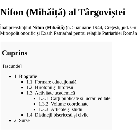
Nifon (Mihăiță) al Târgoviștei
Înaltpreasfințitul
Nifon (Mihăiță)
(n.
5 ianuarie
1944, Crețești, jud. Gi
Mitropolit onorific și Exarh Patriarhal pentru relațiile
Patriarhiei Româ
Cuprins
[
ascunde
]
1
Biografie
1.1
Formare educațională
1.2
Hirotonii și hirotesii
1.3
Activitate academică
1.3.1
Cărți publicate și lucrări editate
1.3.2
Volume coordonate
1.3.3
Articole și studii
1.4
Distincții bisericești și civile
2
Surse