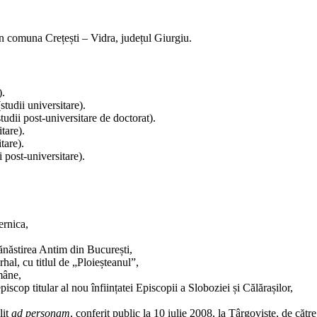
în comuna Crețești – Vidra, județul Giurgiu.
).
tudii universitare).
udii post-universitare de doctorat).
tare).
tare).
 post-universitare).
ernica,
Mănăstirea Antim din București,
hal, cu titlul de „Ploieșteanul”,
mâne,
iscop titular al nou înființatei Episcopii a Sloboziei și Călărașilor,
lit
ad personam
, conferit public la 10 iulie 2008, la Târgoviște, de că