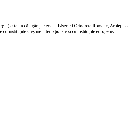
urgiu) este un
călugăr
și
cleric
al
Bisericii Ortodoxe Române
,
Arhiepisco
ne
cu instituțiile creștine internaționale și cu instituțiile europene.