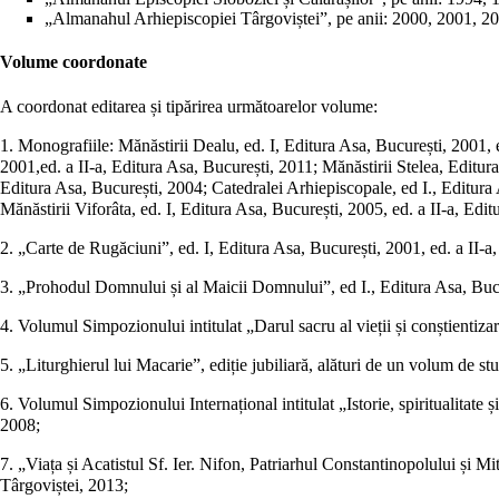
„Almanahul Arhiepiscopiei Târgoviștei”, pe anii: 2000, 2001, 
Volume coordonate
A coordonat editarea și tipărirea următoarelor volume:
1. Monografiile: Mănăstirii Dealu, ed. I, Editura Asa, București, 2001, e
2001,ed. a II-a, Editura Asa, București, 2011; Mănăstirii Stelea, Editu
Editura Asa, București, 2004; Catedralei Arhiepiscopale, ed I., Editura 
Mănăstirii Viforâta, ed. I, Editura Asa, București, 2005, ed. a II-a, Edi
2. „Carte de Rugăciuni”, ed. I, Editura Asa, București, 2001, ed. a II-a
3. „Prohodul Domnului și al Maicii Domnului”, ed I., Editura Asa, Bucure
4. Volumul Simpozionului intitulat „Darul sacru al vieții și conștientiz
5. „Liturghierul lui Macarie”, ediție jubiliară, alături de un volum de 
6. Volumul Simpozionului Internațional intitulat „Istorie, spiritualitate 
2008;
7. „Viața și Acatistul Sf. Ier. Nifon, Patriarhul Constantinopolului și Mi
Târgoviștei, 2013;