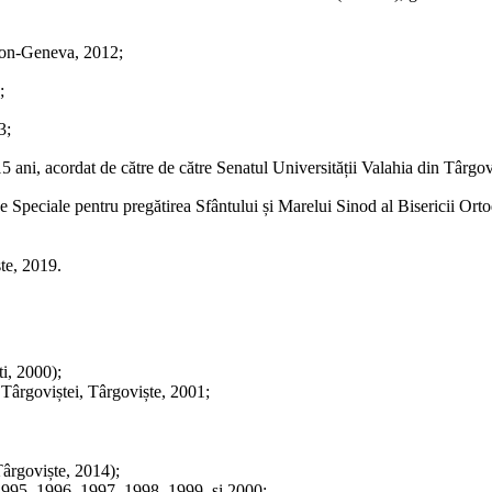
sion-Geneva, 2012;
;
3;
5 ani, acordat de către de către Senatul Universității Valahia din Târgov
Speciale pentru pregătirea Sfântului și Marelui Sinod al Bisericii Ortod
te, 2019.
i, 2000);
 Târgoviștei, Târgoviște, 2001;
(Târgoviște, 2014);
 1995, 1996, 1997, 1998, 1999, și 2000;