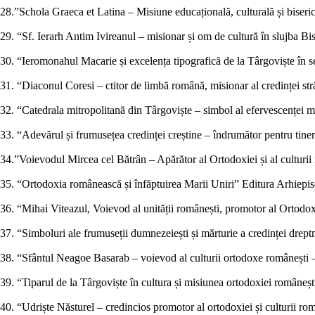
28.”Schola Graeca et Latina – Misiune educațională, culturală și biseri
29. “Sf. Ierarh Antim Ivireanul – misionar și om de cultură în slujba B
30. “Ieromonahul Macarie și excelența tipografică de la Târgoviște în 
31. “Diaconul Coresi – ctitor de limbă română, misionar al credinței st
32. “Catedrala mitropolitană din Târgoviște – simbol al efervescenței mis
33. “Adevărul și frumusețea credinței creștine – îndrumător pentru tiner
34.”Voievodul Mircea cel Bătrân – Apărător al Ortodoxiei și al culturii 
35. “Ortodoxia românească și înfăptuirea Marii Uniri” Editura Arhiepis
36. “Mihai Viteazul, Voievod al unității românești, promotor al Ortodox
37. “Simboluri ale frumuseții dumnezeiești și mărturie a credinței drept
38. “Sfântul Neagoe Basarab – voievod al culturii ortodoxe românești – 
39. “Tiparul de la Târgoviște în cultura și misiunea ortodoxiei româneșt
40. “Udriște Năsturel – credincios promotor al ortodoxiei și culturii ro