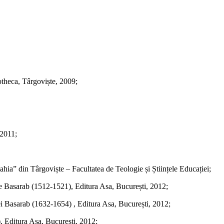
otheca, Târgoviște, 2009;
 2011;
ia” din Târgoviște – Facultatea de Teologie și Științele Educației;
goe Basarab (1512-1521), Editura Asa, București, 2012;
tei Basarab (1632-1654) , Editura Asa, București, 2012;
2), Editura Asa, București, 2012;