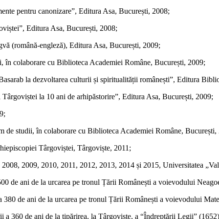
nte pentru canonizare”, Editura Asa, București, 2008;
oviștei”, Editura Asa, București, 2008;
ngvă (română-engleză), Editura Asa, București, 2009;
udii, în colaborare cu Biblioteca Academiei Române, București, 2009;
rab la dezvoltarea culturii și spiritualității românești”, Editura Bibli
l Târgoviștei la 10 ani de arhipăstorire”, Editura Asa, București, 2009;
9;
olum de studii, în colaborare cu Biblioteca Academiei Române, București,
iepiscopiei Târgoviștei, Târgoviște, 2011;
2008, 2009, 2010, 2011, 2012, 2013, 2014 și 2015, Universitatea „Valah
 a 500 de ani de la urcarea pe tronul Țării Românești a voievodului Nea
ea a 380 de ani de la urcarea pe tronul Țării Românești a voievodului Ma
ii a 360 de ani de la tipărirea, la Târgoviște, a “Îndreptării Legii” (165