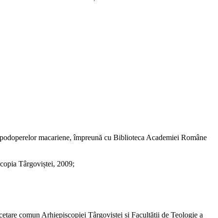
udii a capodoperelor macariene, împreună cu Biblioteca Academiei Române
iscopia Târgoviștei, 2009;
cetare comun Arhiepiscopiei Târgoviștei și Facultății de Teologie a