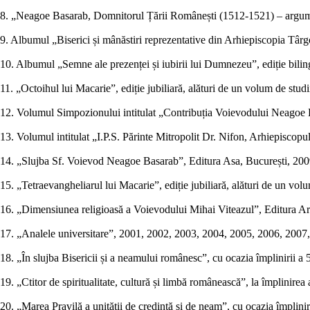
8. „Neagoe Basarab, Domnitorul Țării Românești (1512-1521) – argume
9. Albumul „Biserici și mânăstiri reprezentative din Arhiepiscopia Târg
10. Albumul „Semne ale prezenței și iubirii lui Dumnezeu”, ediție bili
11. „Octoihul lui Macarie”, ediție jubiliară, alături de un volum de st
12. Volumul Simpozionului intitulat „Contribuția Voievodului Neagoe Basa
13. Volumul intitulat „I.P.S. Părinte Mitropolit Dr. Nifon, Arhiepiscopu
14. „Slujba Sf. Voievod Neagoe Basarab”, Editura Asa, București, 200
15. „Tetraevangheliarul lui Macarie”, ediție jubiliară, alături de un v
16. „Dimensiunea religioasă a Voievodului Mihai Viteazul”, Editura Arh
17. „Analele universitare”, 2001, 2002, 2003, 2004, 2005, 2006, 2007, 
18. „În slujba Bisericii și a neamului românesc”, cu ocazia împlinirii
19. „Ctitor de spiritualitate, cultură și limbă românească”, la împlinir
20. „Marea Pravilă a unității de credință și de neam”, cu ocazia împlinir