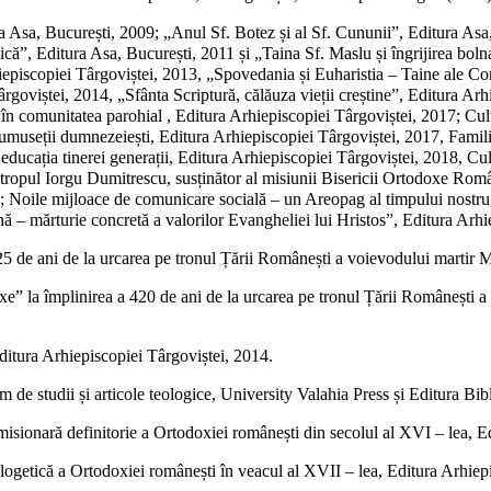
tura Asa, București, 2009; „Anul Sf. Botez și al Sf. Cununii”, Editura As
tică”, Editura Asa, București, 2011 și „Taina Sf. Maslu și îngrijirea bol
a Arhiepiscopiei Târgoviștei, 2013, „Spovedania și Euharistia – Taine ale
rgoviștei, 2014, „Sfânta Scriptură, călăuza vieții creștine”, Editura Ar
i în comunitatea parohial , Editura Arhiepiscopiei Târgoviștei, 2017; Cu
frumuseții dumnezeiești, Editura Arhiepiscopiei Târgoviștei, 2017, Famil
ucația tinerei generații, Editura Arhiepiscopiei Târgoviștei, 2018, Cultur
lantropul Iorgu Dumitrescu, susținător al misiunii Bisericii Ortodoxe 
9; Noile mijloace de comunicare socială – un Areopag al timpului nostru,
nă – mărturie concretă a valorilor Evangheliei lui Hristos”, Editura Arh
325 de ani de la urcarea pe tronul Țării Românești a voievodului martir 
rtodoxe” la împlinirea a 420 de ani de la urcarea pe tronul Țării Româneș
Editura Arhiepiscopiei Târgoviștei, 2014.
um de studii și articole teologice, University Valahia Press și Editura Bi
i misionară definitorie a Ortodoxiei românești din secolul al XVI – lea, 
ogetică a Ortodoxiei românești în veacul al XVII – lea, Editura Arhiepi