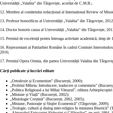
Universității „Valahia” din Târgoviște, acordat de C.M.B.;
12. Membru al comitetului redacțional al International Review of Mis
13. Profesor honorificus al Universității „Valahia” din Târgoviște, 2012
14. Doctor honoris causa al Universității „Valahia” din Târgoviște, 201
15. Premiul de excelență pentru întreaga activitate academică, timp de 1
16. Reprezentant al Patriarhiei Române în cadrul Comisiei Interortodoxe 
2016;
17. Premiul Opera Omnia, din partea Universității Valahia din Târgoviș
Cărți publicate și lucrări editate
„Ortodoxie și Ecumenism” (București, 2000);
„Profetul Miheia: Introducere, traducere și comentariu” (Bucureșt
„Politica Religioasă a lui Mihai Viteazul”, editura Arhiepiscopiei
„Misiune și Viață” (București, 2002);
„Misiologie Creștină” (București, 2002, 2005);
„Misiune, Pastorație și Slujire Ecumenică” (Târgoviște, 2009);
„Teologie, cultură și dialog inter-religios în misiunea Bisericii” 
„Almanahul Episcopiei Sloboziei și Călărașilor”, pe anii: 1994,