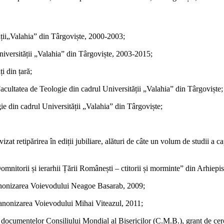
tății„Valahia” din Târgoviște, 2000-2003;
Universității „Valahia” din Târgoviște, 2003-2015;
i din țară;
 Facultatea de Teologie din cadrul Universității „Valahia” din Târgoviște;
gie din cadrul Universității „Valahia” din Târgoviște;
ce a vizat retipărirea în ediții jubiliare, alături de câte un volum de st
 „Domnitorii și ierarhii Țării Românești – ctitorii și morminte” din Arhiep
 canonizarea Voievodului Neagoe Basarab, 2009;
 canonizarea Voievodului Mihai Viteazul, 2011;
documentelor Consiliului Mondial al Bisericilor (C.M.B.), grant de cer