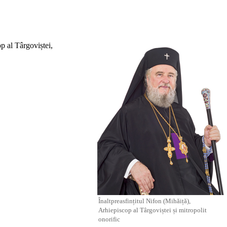
p al Târgoviștei
,
Înaltpreasfințitul Nifon (Mihăiță),
Arhiepiscop al Târgoviștei și mitropolit
onorific