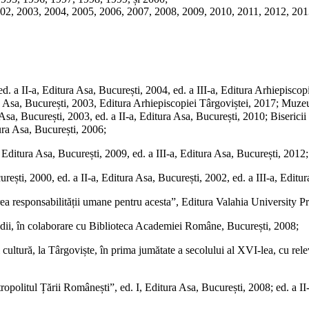
2002, 2003, 2004, 2005, 2006, 2007, 2008, 2009, 2010, 2011, 2012, 20
d. a II-a, Editura Asa, București, 2004, ed. a III-a, Editura Arhiepiscopi
ra Asa, București, 2003, Editura Arhiepiscopiei Târgoviștei, 2017; Muze
Asa, București, 2003, ed. a II-a, Editura Asa, București, 2010; Biserici
tura Asa, București, 2006;
, Editura Asa, București, 2009, ed. a III-a, Editura Asa, București, 2012
ști, 2000, ed. a II-a, Editura Asa, București, 2002, ed. a III-a, Editur
area responsabilității umane pentru acesta”, Editura Valahia University P
studii, în colaborare cu Biblioteca Academiei Române, București, 2008;
și cultură, la Târgoviște, în prima jumătate a secolului al XVI-lea, cu re
tropolitul Țării Românești”, ed. I, Editura Asa, București, 2008; ed. a II