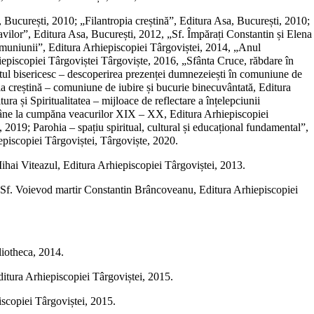
a, București, 2010; „Filantropia creștină”, Editura Asa, București, 2010;
navilor”, Editura Asa, București, 2012, „Sf. Împărați Constantin și Elena
 Comuniunii”, Editura Arhiepiscopiei Târgoviștei, 2014, „Anul
hiepiscopiei Târgoviștei Târgoviște, 2016, „Sfânta Cruce, răbdare în
ltul bisericesc – descoperirea prezenței dumnezeiești în comuniune de
ia creștină – comuniune de iubire și bucurie binecuvântată, Editura
a și Spiritualitatea – mijloace de reflectare a înțelepciunii
Române la cumpăna veacurilor XIX – XX, Editura Arhiepiscopiei
 2019; Parohia – spațiu spiritual, cultural și educațional fundamental”,
iepiscopiei Târgoviștei, Târgoviște, 2020.
Mihai Viteazul, Editura Arhiepiscopiei Târgoviștei, 2013.
ti a Sf. Voievod martir Constantin Brâncoveanu, Editura Arhiepiscopiei
bliotheca, 2014.
Editura Arhiepiscopiei Târgoviștei, 2015.
scopiei Târgoviștei, 2015.