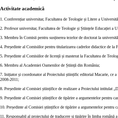
Activitate academică
1. Conferențiar universitar, Facultatea de Teologie și Litere a Universi
2. Profesor universitar, Facultatea de Teologie și Științele Educației a 
3. Membru în Comisii pentru susținerea tezelor de doctorat la universităț
4. Președinte al Comisiilor pentru titularizarea cadrelor didactice de la
5. Președinte al Comisiilor de licență și masterat la Facultatea de Teolo
6. Membru al Academiei Oamenilor de Știință din România;
7. Inițiator și coordonator al Proiectului științific editorial Macarie, 
2008-2011;
8. Președinte al Comisiei științifice de realizare a Proiectului intitulat
9. Președinte al Comisiei științifice de tipărire a argumentelor pentru
10. Președinte al Comisiei științifice de tipărire a argumentelor pentru
11. Responsabil al proiectului de traducere și tipărire în
limba română
a 