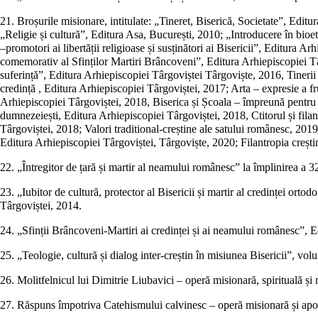
21. Broșurile misionare, intitulate: „Tineret, Biserică, Societate”, Edi
„Religie și cultură”, Editura Asa, București, 2010; „Introducere în bioe
–promotori ai libertății religioase și susținători ai Bisericii”, Editur
comemorativ al Sfinților Martiri Brâncoveni”, Editura Arhiepiscopiei Tâ
suferință”, Editura Arhiepiscopiei Târgoviștei Târgoviște, 2016, Tineri
credință , Editura Arhiepiscopiei Târgoviștei, 2017; Arta – expresie a 
Arhiepiscopiei Târgoviștei, 2018, Biserica și Școala – împreună pentru ed
dumnezeiești, Editura Arhiepiscopiei Târgoviștei, 2018, Ctitorul și fi
Târgoviștei, 2018; Valori traditional-creștine ale satului românesc, 201
Editura Arhiepiscopiei Târgoviștei, Târgoviște, 2020; Filantropia crești
22. „Întregitor de țară și martir al neamului românesc” la împlinirea a 
23. „Iubitor de cultură, protector al Bisericii și martir al credinței o
Târgoviștei, 2014.
24. „Sfinții Brâncoveni-Martiri ai credinței și ai neamului românesc”, 
25. „Teologie, cultură și dialog inter-creștin în misiunea Bisericii”, vol
26. Molitfelnicul lui Dimitrie Liubavici – operă misionară, spirituală ș
27. Răspuns împotriva Catehismului calvinesc – operă misionară și apol