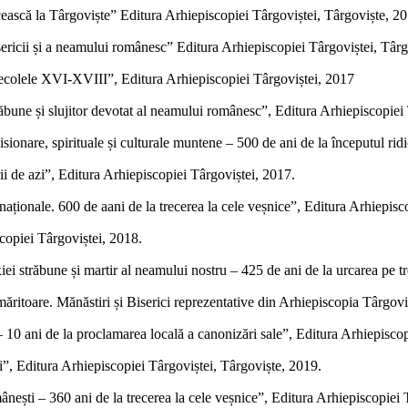
cească la Târgoviște” Editura Arhiepiscopiei Târgoviștei, Târgoviște, 2
isericii și a neamului românesc” Editura Arhiepiscopiei Târgoviștei, Târ
secolele XVI-XVIII”, Editura Arhiepiscopiei Târgoviștei, 2017
răbune și slujitor devotat al neamului românesc”, Editura Arhiepiscopiei
ionare, spirituale și culturale muntene – 500 de ani de la începutul ridi
ii de azi”, Editura Arhiepiscopiei Târgoviștei, 2017.
naționale. 600 de aani de la trecerea la cele veșnice”, Editura Arhiepisc
copiei Târgoviștei, 2018.
iei străbune și martir al neamului nostru – 425 de ani de la urcarea pe 
măritoare. Mănăstiri și Biserici reprezentative din Arhiepiscopia Târgov
10 ani de la proclamarea locală a canonizări sale”, Editura Arhiepiscop
i”, Editura Arhiepiscopiei Târgoviștei, Târgoviște, 2019.
mânești – 360 ani de la trecerea la cele veșnice”, Editura Arhiepiscopiei