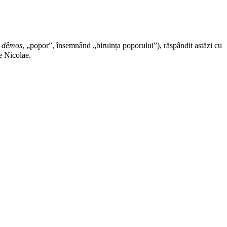
,
dêmos
, „popor”, însemnând „biruința poporului”), răspândit astăzi cu
le
Nicolae
.