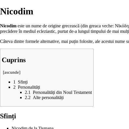
Nicodim
Nicodim
este un nume de origine grecească (din greaca veche: Νῑκόδ
precădere în mediul ecleziastic, purtat de-a lungul timpului de mai mulț
Câteva dintre formele alternative, mai puțin folosite, ale acestui nume 
Cuprins
[
ascunde
]
1
Sfinți
2
Personalități
2.1
Personalități din Noul Testament
2.2
Alte personalități
Sfinți
Nicodim de la Tismana