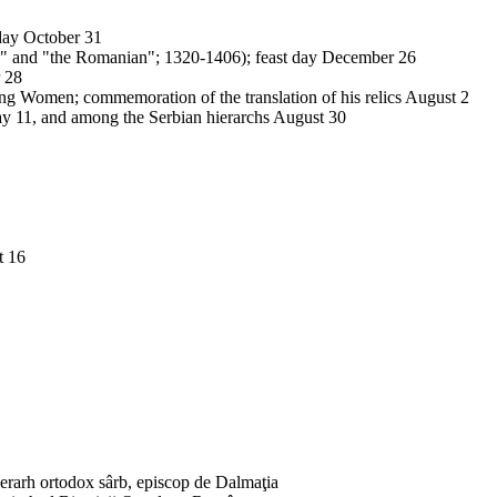
day
October 31
n" and "the Romanian"; 1320-1406); feast day
December 26
 28
ring Women
; commemoration of the
translation
of his
relics
August 2
y 11
, and among the Serbian hierarchs
August 30
t 16
ierarh ortodox sârb,
episcop
de Dalmaţia