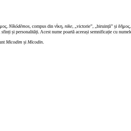
ημος,
Nīkódēmos
, compus din νῑ́κη,
nike
, „victorie”, „biruință” și δῆμος
i
sfinți
și personalități. Acest nume poartă aceeași semnificație cu nume
sunt
Micodim
și
Micodin
.