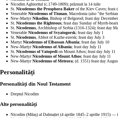
Nicodim Aghioritul
(c.1749-1809); prăznuit la
14 iulie
St.
Nicodemus the Prosphora Baker
of the
Kiev Caves
;
feast 
Venerable
Nicodemus of Tisman
, Macedonia (also "the Serbia
New-Martyr
Nikodim
, Bishop of Belgorod; feast day
December
St.
Nicodemus the Righteous
; feast day
Sunday of Myrrh-bea
St.
Nicodemus
, Archbishop of Serbia (1316-1324); feast day
Ma
Venerable
Nicodemus of Svyatogorsk
; feast day
July 1
St.
Nicodemus
, Abbot of Kazhe-ezersk; feast day
July 3
Martyr
Nicodemus of Elbassan Albania
; feast day
July 10
New-Martyr
Nicodemus of Albania
; feast day
July 11
St.
Nicodemus of Vatopedi
on Mount Athos; feast day
July 11
New-Martyr
Nicodemus of Mount Athos
; feast day
July 11
New-Martyr
Nicodemus of Meteora
; (d. 1551) feast day
Augus
Personalități
Personalități din Noul Testament
Dreptul Nicodim
Alte personalități
Nicodim (Milaș) al Dalmației
(4 aprilie 1845–2 aprilie 1915) — 