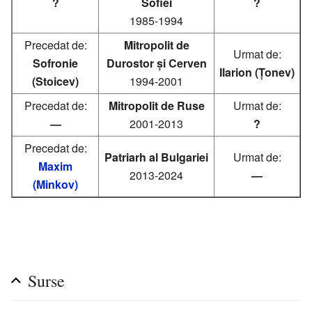
?
Sofiei
?
1985-1994
Precedat de:
Mitropolit de
Urmat de:
Sofronie
Durostor și Cerven
Ilarion (Țonev)
(Stoicev)
1994-2001
Precedat de:
Mitropolit de Ruse
Urmat de:
—
2001-2013
?
Precedat de:
Patriarh al Bulgariei
Urmat de:
Maxim
2013-2024
—
(Minkov)
Surse