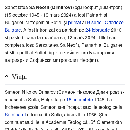
Sanctitatea Sa
Neofit (Dimitrov)
(bg.Неофит Димитров)
(15 octobre 1945 - 13 mars 2024) a fost Patriarh al
Bulgariei, Mitropolit al Sofiei și
primat
al
Bisericii Ortodoxe
Bulgare
. A fost întronizat ca patriarh pe
24 februarie
2013
și păstorit până la moartea sa, 13 mars 2024. Titlul său
complet a fost: Sanctitatea Sa Neofit, Patriarh al Bulgariei
și Mitropolit al Sofiei (bg. Светейшество Българския
патриарх и Софийски митрополит Неофит).
Viața
Simeon Nikolov Dimitrov (Симеон Николов Димитров) s-
a născut la Sofia, Bulgaria pe
15 octombrie
1945. La
încheierea școlii, Simeon și-a început studiile teologice la
Seminarul
ortodox din Sofia, absolvit în 1965. Și-a
continuat studiile la Academia Teologică „Sf. Clement din
Ohrida” din Sofia între anii 1965 și 1971. Și-a continuat