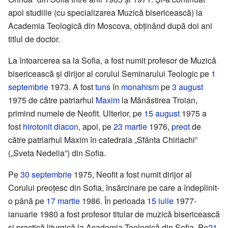
apoi studiile (cu specializarea Muzică bisericească) la
Academia Teologică din Moscova, obținând după doi ani
titlul de doctor.
La întoarcerea sa la Sofia, a fost numit profesor de Muzică
bisericească și dirijor al corului Seminarului Teologic pe
1
septembrie
1973. A fost
tuns
în
monahism
pe
3 august
1975 de către patriarhul
Maxim
la Mănăstirea Troian,
primind numele de Neofit. Ulterior, pe
15 august
1975 a
fost
hirotonit
diacon
, apoi, pe
23 martie
1976,
preot
de
către patriarhul Maxim în catedrala „Sfânta Chiriachi”
(„Sveta Nedelia”) din Sofia.
Pe
30 septembrie
1975, Neofit a fost numit dirijor al
Corului preoțesc din Sofia, însărcinare pe care a îndeplinit-
o până pe
17 martie
1986. În perioada
15 iulie
1977-
ianuarie 1980 a fost profesor titular de muzică bisericească
și practică liturgică la Academia Teologică din Sofia. Pe
21