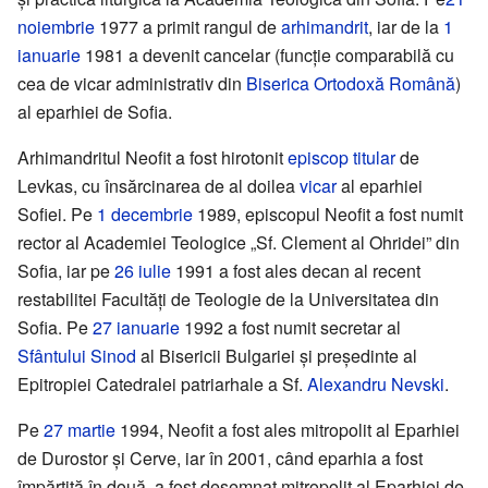
noiembrie
1977 a primit rangul de
arhimandrit
, iar de la
1
ianuarie
1981 a devenit cancelar (funcție comparabilă cu
cea de vicar administrativ din
Biserica Ortodoxă Română
)
al eparhiei de Sofia.
Arhimandritul Neofit a fost hirotonit
episcop titular
de
Levkas, cu însărcinarea de al doilea
vicar
al eparhiei
Sofiei. Pe
1 decembrie
1989, episcopul Neofit a fost numit
rector al Academiei Teologice „Sf. Clement al Ohridei” din
Sofia, iar pe
26 iulie
1991 a fost ales decan al recent
restabilitei Facultăți de Teologie de la Universitatea din
Sofia. Pe
27 ianuarie
1992 a fost numit secretar al
Sfântului Sinod
al Bisericii Bulgariei și președinte al
Epitropiei Catedralei patriarhale a Sf.
Alexandru Nevski
.
Pe
27 martie
1994, Neofit a fost ales mitropolit al Eparhiei
de Durostor și Cerve, iar în 2001, când eparhia a fost
împărțită în două, a fost desemnat mitropolit al Eparhiei de