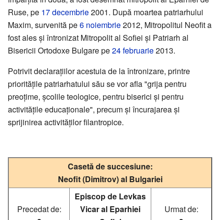
Ruse, pe
17 decembrie
2001. După moartea patriarhului
Maxim, survenită pe
6 noiembrie
2012, Mitropolitul Neofit a
fost ales și întronizat Mitropolit al Sofiei și Patriarh al
Bisericii Ortodoxe Bulgare pe
24 februarie
2013.
Potrivit declarațiilor acestuia de la întronizare, printre
prioritățile patriarhatului său se vor afla "grija pentru
preoțime, școlile teologice, pentru biserici și pentru
activitățile educaționale", precum și încurajarea și
sprijinirea activităților filantropice.
Casetă de succesiune:
Neofit (Dimitrov) al Bulgariei
Episcop de Levkas
Precedat de:
Vicar al Eparhiei
Urmat de: