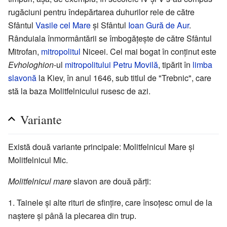
rugăciuni pentru îndepărtarea duhurilor rele de către
Sfântul
Vasile cel Mare
şi Sfântul
Ioan Gură de Aur
.
Rânduiala înmormântării se îmbogăţeşte de către Sfântul
Mitrofan,
mitropolitul
Niceei. Cel mai bogat în conţinut este
Evhologhion
-ul
mitropolitului
Petru Movilă
, tipărit în
limba
slavonă
la Kiev, în anul 1646, sub titlul de "Trebnic", care
stă la baza Molitfelnicului rusesc de azi.
Variante
Există două variante principale: Molitfelnicul Mare şi
Molitfelnicul Mic.
Molitfelnicul mare
slavon are două părţi:
Tainele şi alte rituri de sfinţire, care însoţesc omul de la
naştere şi până la plecarea din trup.