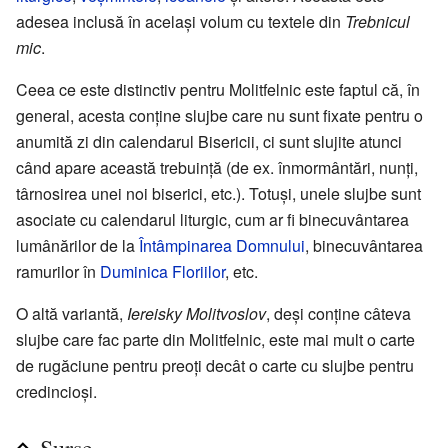
adesea inclusă în acelaşi volum cu textele din
Trebnicul
mic
.
Ceea ce este distinctiv pentru Molitfelnic este faptul că, în
general, acesta conţine slujbe care nu sunt fixate pentru o
anumită zi din calendarul Bisericii, ci sunt slujite atunci
când apare această trebuinţă (de ex. înmormântări, nunţi,
târnosirea unei noi biserici, etc.). Totuşi, unele slujbe sunt
asociate cu calendarul liturgic, cum ar fi binecuvântarea
lumânărilor de la
Întâmpinarea Domnului
, binecuvântarea
ramurilor în
Duminica Floriilor
, etc.
O altă variantă,
Iereisky Molitvoslov
, deşi conţine câteva
slujbe care fac parte din Molitfelnic, este mai mult o carte
de rugăciune pentru preoţi decât o carte cu slujbe pentru
credincioşi.
Surse