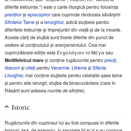
diferite trebuințe.") este o carte liturgică pentru folosința
preoţilor
și
episcopilor
care cuprinde rânduiala săvârșirii
Sfintelor Taine
și a
ierurgiilor
, adică slujbele pentru
diferitele trebuințe și împrejurări din viață și de la moarte.
Aceste cărți de slujbă sunt foarte diferite din punct de
vedere al conținutului și aranjamentului. Cea mai
cuprinzătoare ediție este Ευχολόγιον το Μέγα sau
Molitfelnicul mare
și conţine rugăciunile pentru
preoți
,
diaconi
și
citeți
pentru
Vecernie
,
Utrenie
și
Sfânta
Liturghie
; mai conține slujbele pentru celelalte șase taine
și pentru alte ierurgii, slujbe de binecuvântare (care în
Răsărit sunt adesea numite
de sfințire
).
Istoric
Rugăciunile din cuprinsul lui au fost compuse în diferite
timpuri; aşa, de exemplu, în secolele IV şi V s-au compus