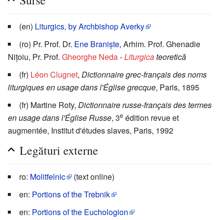
(en)
Liturgics, by Archbishop Averky
(ro) Pr. Prof. Dr.
Ene Branişte
, Arhim. Prof. Ghenadie
Niţoiu, Pr. Prof.
Gheorghe Neda
-
Liturgica
teoretică
(fr)
Léon Clugnet
,
Dictionnaire grec-français des noms
liturgiques en usage dans l'Église grecque
, Paris, 1895
(fr) Martine Roty,
Dictionnaire russe-français des termes
e
en usage dans l'Église Russe
, 3
édition revue et
augmentée, Institut d'études slaves, Paris, 1992
Legături externe
ro:
Molitfelnic
(text online)
en:
Portions of the Trebnik
en:
Portions of the Euchologion