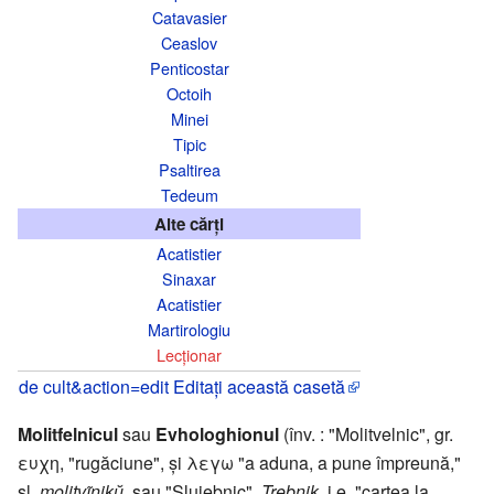
Catavasier
Ceaslov
Penticostar
Octoih
Minei
Tipic
Psaltirea
Tedeum
Alte cărți
Acatistier
Sinaxar
Acatistier
Martirologiu
Lecționar
de cult&action=edit Editați această casetă
Molitfelnicul
sau
Evhologhionul
(înv. : "Molitvelnic", gr.
ευχη, "rugăciune", și λεγω "a aduna, a pune împreună,"
sl.
molitvĩnikŭ
, sau "Slujebnic",
Trebnik
, i.e. "cartea la