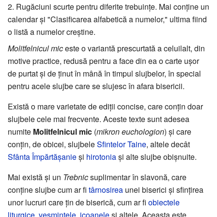
Rugăciuni scurte pentru diferite trebuinţe. Mai conţine un
calendar şi "Clasificarea alfabetică a numelor," ultima fiind
o listă a numelor creştine.
Molitfelnicul mic
este o variantă prescurtată a celuilalt, din
motive practice, redusă pentru a face din ea o carte uşor
de purtat şi de ţinut în mână în timpul slujbelor, în special
pentru acele slujbe care se slujesc în afara bisericii.
Există o mare varietate de ediţii concise, care conţin doar
slujbele cele mai frecvente. Aceste texte sunt adesea
numite
Molitfelnicul mic
(
mikron euchologion
) şi care
conţin, de obicei, slujbele
Sfintelor Taine
, altele decât
Sfânta Împărtăşanie
şi
hirotonia
şi alte slujbe obişnuite.
Mai există şi un
Trebnic
suplimentar în slavonă, care
conţine slujbe cum ar fi
târnosirea
unei biserici şi sfinţirea
unor lucruri care ţin de biserică, cum ar fi
obiectele
liturgice
,
veşmintele
,
icoanele
şi altele. Aceasta este