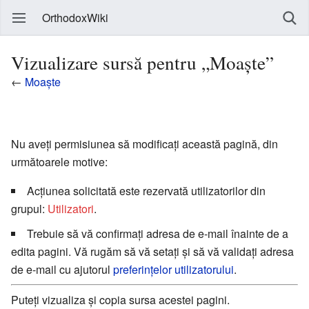
OrthodoxWiki
Vizualizare sursă pentru „Moaște”
←
Moaște
Nu aveți permisiunea să modificați această pagină, din
următoarele motive:
Acțiunea solicitată este rezervată utilizatorilor din
grupul:
Utilizatori
.
Trebuie să vă confirmați adresa de e-mail înainte de a
edita pagini. Vă rugăm să vă setați și să vă validați adresa
de e-mail cu ajutorul
preferințelor utilizatorului
.
Puteți vizualiza și copia sursa acestei pagini.