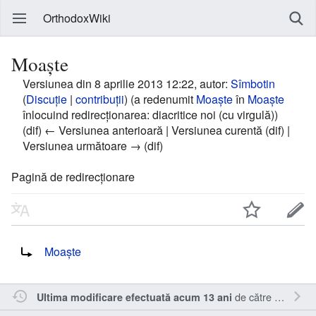
OrthodoxWiki
Moaşte
Versiunea din 8 aprilie 2013 12:22, autor:
Sîmbotin
(
Discuție
|
contribuții
)
(a redenumit
Moaşte
în
Moaște
înlocuind redirecționarea: diacritice noi (cu virgulă))
(dif) ← Versiunea anterioară | Versiunea curentă (dif) |
Versiunea următoare → (dif)
Pagină de redirecționare
Redirecționare către:
Moaște
de către
Sîmbotin
Ultima modificare efectuată acum 13 ani