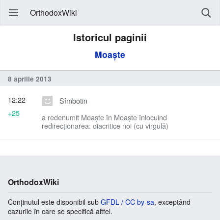
OrthodoxWiki
Istoricul paginii
Moaşte
8 aprilie 2013
12:22
Sîmbotin
+25
a redenumit Moaşte în Moaște înlocuind
redirecționarea: diacritice noi (cu virgulă)
OrthodoxWiki
Conținutul este disponibil sub
GFDL / CC by-sa
, exceptând
cazurile în care se specifică altfel.