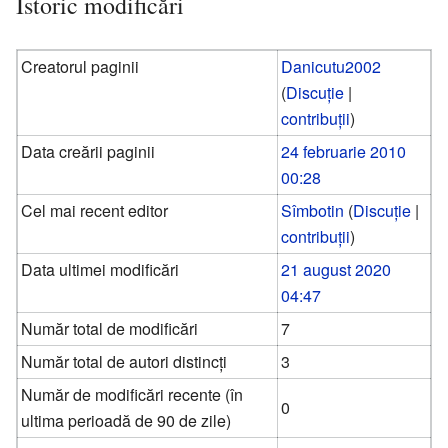
Istoric modificări
Creatorul paginii
Danicutu2002
(
Discuție
|
contribuții
)
Data creării paginii
24 februarie 2010
00:28
Cel mai recent editor
Sîmbotin
(
Discuție
|
contribuții
)
Data ultimei modificări
21 august 2020
04:47
Număr total de modificări
7
Număr total de autori distincți
3
Număr de modificări recente (în
0
ultima perioadă de 90 de zile)