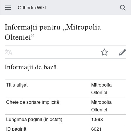
OrthodoxWiki
Informații pentru „Mitropolia
Olteniei”
Informații de bază
Titlu afișat
Mitropolia
Olteniei
Cheie de sortare implicită
Mitropolia
Olteniei
Lungimea paginii (în octeți)
1.998
ID pagină
6021