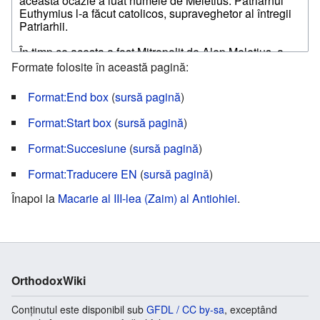
Formate folosite în această pagină:
Format:End box
(
sursă pagină
)
Format:Start box
(
sursă pagină
)
Format:Succesiune
(
sursă pagină
)
Format:Traducere EN
(
sursă pagină
)
Înapoi la
Macarie al III-lea (Zaim) al Antiohiei
.
OrthodoxWiki
Conținutul este disponibil sub
GFDL / CC by-sa
, exceptând