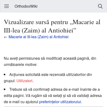
OrthodoxWiki
Vizualizare sursă pentru „Macarie al
III-lea (Zaim) al Antiohiei”
←
Macarie al III-lea (Zaim) al Antiohiei
Nu aveți permisiunea să modificați această pagină, din
următoarele motive:
Acțiunea solicitată este rezervată utilizatorilor din
grupul:
Utilizatori
.
Trebuie să vă confirmați adresa de e-mail înainte de a
edita pagini. Vă rugăm să vă setați și să vă validați adresa
de e-mail cu ajutorul
preferințelor utilizatorului
.