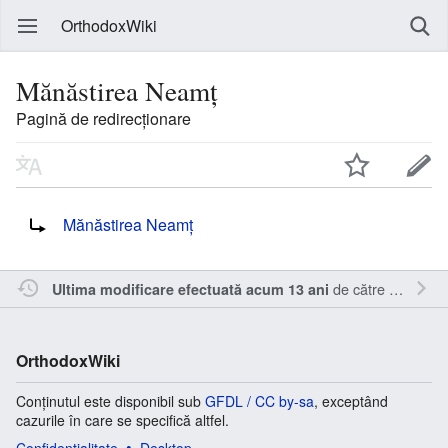
OrthodoxWiki
Mănăstirea Neamţ
Pagină de redirecționare
Redirecționare către:
Mănăstirea Neamț
de către
Sîmbotin
Ultima modificare efectuată acum 13 ani
OrthodoxWiki
Conținutul este disponibil sub
GFDL / CC by-sa
, exceptând
cazurile în care se specifică altfel.
Confidențialitate
Desktop