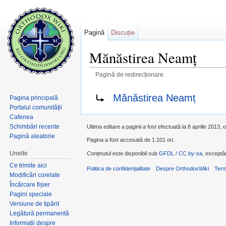
Pagină
Discuție
Mănăstirea Neamţ
Pagină de redirecționare
Salt la:
navigare
,
căutare
Redirecționare către:
Mănăstirea Neamț
Pagina principală
Portalul comunității
Cafenea
Schimbări recente
Ultima editare a paginii a fost efectuată la 8 aprilie 2013, 
Pagină aleatorie
Pagina a fost accesată de 1.101 ori.
Unelte
Conținutul este disponibil sub
GFDL / CC by-sa
, exceptân
Ce trimite aici
Politica de confidențialitate
Despre OrthodoxWiki
Term
Modificări corelate
Încărcare fișier
Pagini speciale
Versiune de tipărit
Legătură permanentă
Informații despre