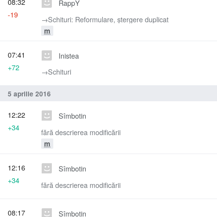
08:32
RappY
-19
→‎Schituri: Reformulare, ștergere duplicat
m
07:41
Inistea
+72
→‎Schituri
5 aprilie 2016
12:22
Sîmbotin
+34
fără descrierea modificării
m
12:16
Sîmbotin
+34
fără descrierea modificării
08:17
Sîmbotin