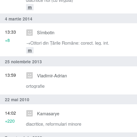
m
4 martie 2014
13:33
Sîmbotin
+8
→‎Ctitori din Ţările Române: corect. leg. int.
m
25 noiembrie 2013
13:59
Vladimir-Adrian
ortografie
22 mai 2010
14:02
Kamasarye
+220
diacritice, reformulari minore