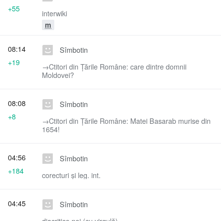
+55
interwiki
m
08:14
Sîmbotin
+19
→‎Ctitori din Ţările Române: care dintre domnii
Moldovei?
08:08
Sîmbotin
+8
→‎Ctitori din Ţările Române: Matei Basarab murise din
1654!
04:56
Sîmbotin
+184
corecturi și leg. int.
04:45
Sîmbotin
diacritice noi (cu virgulă)