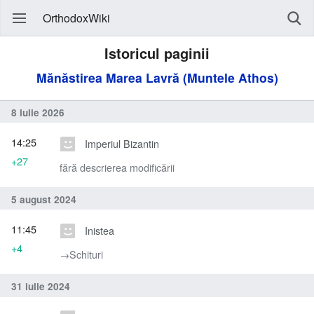
OrthodoxWiki
Istoricul paginii
Mănăstirea Marea Lavră (Muntele Athos)
8 iulie 2026
14:25
Imperiul Bizantin
+27
fără descrierea modificării
5 august 2024
11:45
Inistea
+4
→‎Schituri
31 iulie 2024