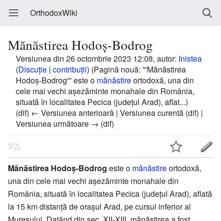
OrthodoxWiki
Mănăstirea Hodoș-Bodrog
Versiunea din 26 octombrie 2023 12:08, autor:
Inistea
(
Discuție
|
contribuții
)
(Pagină nouă: '''Mănăstirea
Hodoș-Bodrog''' este o
mănăstire
ortodoxă, una din
cele mai vechi așezăminte monahale din România,
situată în localitatea Pecica (județul Arad), aflat...)
(dif) ← Versiunea anterioară | Versiunea curentă (dif) |
Versiunea următoare → (dif)
Mănăstirea Hodoș-Bodrog
este o
mănăstire
ortodoxă,
una din cele mai vechi așezăminte monahale din
România, situată în localitatea Pecica (județul Arad), aflată
la 15 km distanță de orașul Arad, pe cursul inferior al
Mureșului. Datând din sec. XII-XIII, mănăstirea a fost