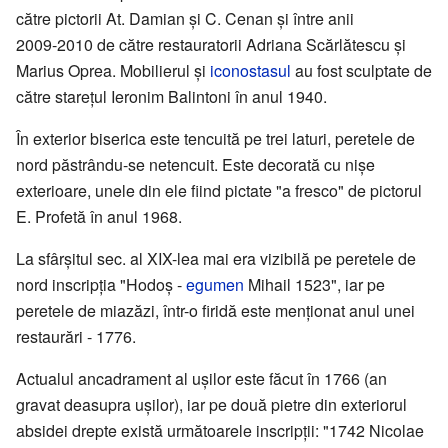
către pictorii At. Damian și C. Cenan și între anii
2009‑2010 de către restauratorii Adriana Scărlătescu și
Marius Oprea. Mobilierul și
iconostasul
au fost sculptate de
către starețul Ieronim Balintoni în anul 1940.
În exterior biserica este tencuită pe trei laturi, peretele de
nord păstrându-se netencuit. Este decorată cu nișe
exterioare, unele din ele fiind pictate "a fresco" de pictorul
E. Profetă în anul 1968.
La sfârșitul sec. al XIX-lea mai era vizibilă pe peretele de
nord inscripția "Hodoș -
egumen
Mihail 1523", iar pe
peretele de miazăzi, într-o firidă este menționat anul unei
restaurări - 1776.
Actualul ancadrament al ușilor este făcut în 1766 (an
gravat deasupra ușilor), iar pe două pietre din exteriorul
absidei drepte există următoarele inscripții: "1742 Nicolae