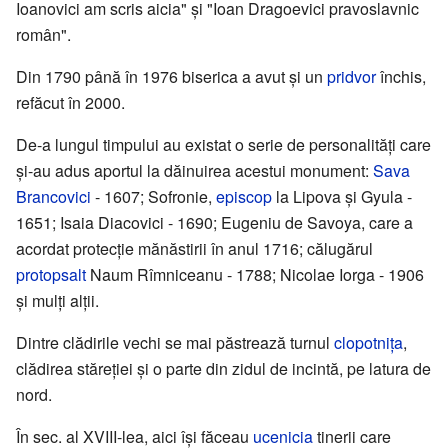
Ioanovici am scris aicia" și "Ioan Dragoevici pravoslavnic
român".
Din 1790 până în 1976 biserica a avut și un
pridvor
închis,
refăcut în 2000.
De-a lungul timpului au existat o serie de personalități care
și-au adus aportul la dăinuirea acestui monument:
Sava
Brancovici
- 1607; Sofronie,
episcop
la Lipova și Gyula -
1651; Isaia Diacovici - 1690; Eugeniu de Savoya, care a
acordat protecție mănăstirii în anul 1716; călugărul
protopsalt
Naum Rîmniceanu - 1788; Nicolae Iorga - 1906
și mulți alții.
Dintre clădirile vechi se mai păstrează turnul
clopotnița
,
clădirea stăreției și o parte din zidul de incintă, pe latura de
nord.
În sec. al XVIII-lea, aici își făceau
ucenicia
tinerii care