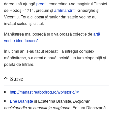
doreau să ajungă
preoți
, remarcându-se magistrul Timotei
de Hodoș - 1714, precum și
arhimandriții
Gheorghe și
Vicențiu. Tot aici copiii țăranilor din satele vecine au
învățat scrisul și cititul.
Mănăstirea mai posedă și o valoroasă colecție de
artă
veche bisericească
.
În ultimii ani s-au făcut reparații la întregul complex
mănăstiresc, s-a creat o nouă incintă, un turn clopotniță și
poarta de intrare.
Surse
http://manastireabodrog.ro/wp/istoric/
Ene Braniște
și Ecaterina Braniște,
Dicționar
enciclopedic de cunoștințe religioase
, Editura Diecezană