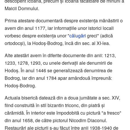
descoperit icoana, precum și Icoana făcătoare de minuni a
Maicii Domnului.
Prima atestare documentară despre existența mănăstirii o
avem din anul 1177, iar informațiile unor istorici locali
vorbesc despre existența unor "
călugări
greci" (adică
ortodocși), la Hodoș-Bodrog, încă din sec. al XI-lea.
Alte atestări avem în diferite documente din anii: 1213,
1233, 1278, 1293, cu unele derivații ale denumirii de
Hodoș. În anul 1446 se generalizează denumirea de
Bodrog, iar din anul 1784 apar amândouă împreună:
Hodoș-Bodrog.
Actuala biserică datează din a doua jumătate a sec. XIV,
fiind construită în stil bizantin triconc, din piatră și
cărămidă. În interior este împodobită cu pictură "a fresco"
din anul 1658, de către pictorul Nicodim Diaconul.
Restaurări ale picturii s-au făcut între anii 1938‑1940 de