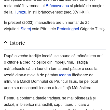
restaurată în vremea lui
Brâncoveanu
şi pictată de meşteri
de la
Hurezu
, în stil brâncovenesc (sec. XVII-XIII).
În prezent (2023), mănăstirea are un număr de 25
viețuitori.
Stareț
este Părintele
Protosinghel
Grigorie Timiș.
Istoric
După o veche tradiție locală, se spune că mănăstirea ar fi
o ctitorie a credincioșilor din împrejurimi. Tradiția
mărturisește că un taur din turma unui păstor a scos la
iveală dintr-o movilă de pământ
icoana
făcătoare de
minuni a Maicii Domnului cu Pruncul Iisus, iar pe locul
unde s-a descoperit icoana a luat ființă Mănăstirea.
Pentru a confirma datele tradiției, se mai păstrează și
astăzi, în biserica mănăstirii, capul taurului care a