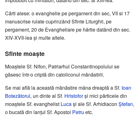
împodobit cu miniaturi, datând din sec. al XIII-lea.
Cărti alese: o evanghelie pe pergament din sec, VII si 17
manuscrise rulate cuprinzând Sfinte Liturghii, pe
pergament, 20 de Evangheliare pe hârtie datând din sec.
XIV-XVII-lea şi multe altele.
Sfinte moaşte
Moaştele Sf. Nifon, Patriarhul Constantinopolului se
găsesc într-o criptă din catoliconul mănăstirii.
Se mai află la această mănăstire mâna dreaptă a Sf.
Ioan
Botezătorul
, un dinte al Sf.
Hristofor
şi mici părticele din
moaştele Sf. evanghelist
Luca
şi ale Sf. Arhidiacon
Ştefan
,
o bucată din lanţul Sf. Apostol
Petru
etc.