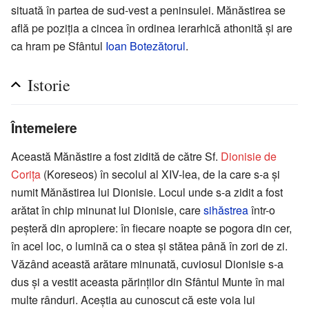
situată în partea de sud-vest a peninsulei. Mănăstirea se
află pe poziţia a cincea în ordinea ierarhică athonită şi are
ca hram pe Sfântul
Ioan Botezătorul
.
Istorie
Întemeiere
Această Mănăstire a fost zidită de către Sf.
Dionisie de
Coriţa
(Koreseos) în secolul al XIV-lea, de la care s-a şi
numit Mănăstirea lui Dionisie. Locul unde s-a zidit a fost
arătat în chip minunat lui Dionisie, care
sihăstrea
într-o
peşteră din apropiere: în fiecare noapte se pogora din cer,
în acel loc, o lumină ca o stea şi stătea până în zori de zi.
Văzând această arătare minunată, cuviosul Dionisie s-a
dus şi a vestit aceasta părinţilor din Sfântul Munte în mai
multe rânduri. Aceştia au cunoscut că este voia lui