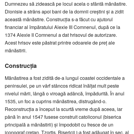
Dumnezeu să zidească pe locul acela o sfântă mănăstire.
Dionisie a strâns apoi bani de la domnii creştini şi a zidit
această mănăstire. Construcţia s-a făcut cu ajutorul
financiar al împăratului Alexie III Comnenul, după ce la
1374 Alexie II Comnenul a dat hrisovul de autorizare.
Acest hrisov este păstrat printre odoarele de preţ ale
mănăstirii.
Construcţia
Mănăstirea a fost zidită de-a lungul coastei occidentale a
peninsulei, pe un vârf stâncos ridicat înălţat mult peste
nivelul mării, lângă o viroagă adâncă, împădurită. În anul
1535, un foc a cuprins mănăstirea, distrugând-o.
Reconstrucţia a început la scurtă vreme după aceea, iar
până în anul 1547 fusese construit catoliconul (biserica
principală a mănăstirii) şi împodobit cu fresce de un
iconograf cretan, Tzortis. Bisericii i-a fost adăugat în sec. al