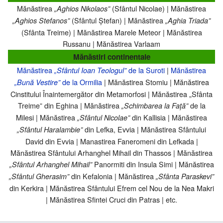
Mănăstirea
(Sfântul Nicolae) | Mănăstirea
„Aghios Nikolaos”
(Sfântul Ștefan) | Mănăstirea
„Aghios Stefanos”
„Aghia Triada”
(Sfânta Treime) | Mănăstirea Marele Meteor | Mănăstirea
Russanu | Mănăstirea Varlaam
Mănăstiri continentale
Mănăstirea
de la Suroti
|
Mănăstirea
„Sfântul Ioan Teologul”
de la Ormilia
| Mănăstirea Stomiu | Mănăstirea
„Bună Vestire”
Cinstitului Înaintemergător din Metamorfosi | Mănăstirea „Sfânta
Treime” din Eghina | Mănăstirea
de la
„Schimbarea la Față”
Milesi | Mănăstirea
din Kallisia | Mănăstirea
„Sfântul Nicolae”
din Lefka, Evvia | Mănăstirea Sfântului
„Sfântul Haralambie”
David din Evvia | Manastirea Faneromeni din Lefkada |
Mănăstirea Sfântului Arhanghel Mihail din Thassos | Mănăstirea
Panormiti din Insula Simi | Mănăstirea
„Sfântul Arhanghel Mihail”
din Kefalonia | Mănăstirea
„Sfântul Gherasim”
„Sfânta Paraskevi”
din Kerkira | Mănăstirea Sfântului Efrem cel Nou de la Nea Makri
| Mănăstirea Sfintei Cruci din Patras | etc.