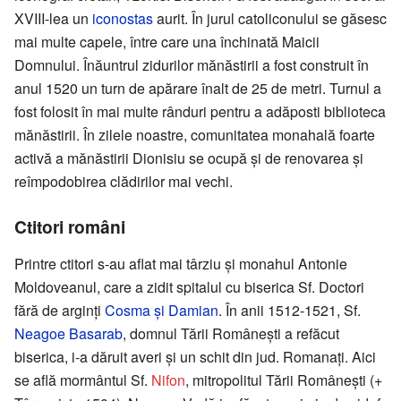
XVIII-lea un
iconostas
aurit. În jurul catoliconului se găsesc
mai multe capele, între care una închinată Maicii
Domnului. Înăuntrul zidurilor mănăstirii a fost construit în
anul 1520 un turn de apărare înalt de 25 de metri. Turnul a
fost folosit în mai multe rânduri pentru a adăposti biblioteca
mănăstirii. În zilele noastre, comunitatea monahală foarte
activă a mănăstirii Dionisiu se ocupă şi de renovarea şi
reîmpodobirea clădirilor mai vechi.
Ctitori români
Printre ctitori s-au aflat mai târziu şi monahul Antonie
Moldoveanul, care a zidit spitalul cu biserica Sf. Doctori
fără de arginţi
Cosma şi Damian
. În anii 1512-1521, Sf.
Neagoe Basarab
, domnul Tării Româneşti a refăcut
biserica, i-a dăruit averi şi un schit din jud. Romanaţi. Aici
se află mormântul Sf.
Nifon
, mitropolitul Tării Româneşti (+