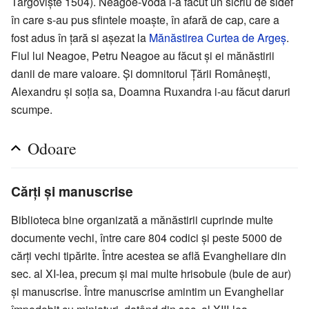
Târgoviște 1504). Neagoe-Vodă i-a făcut un sicriu de sidef
în care s-au pus sfintele moaşte, în afară de cap, care a
fost adus în ţară si aşezat la
Mănăstirea Curtea de Argeş
.
Fiul lui Neagoe, Petru Neagoe au făcut şi ei mănăstirii
danii de mare valoare. Şi domnitorul Ţării Româneşti,
Alexandru şi soţia sa, Doamna Ruxandra i-au făcut daruri
scumpe.
Odoare
Cărţi şi manuscrise
Biblioteca bine organizată a mănăstirii cuprinde multe
documente vechi, între care 804 codici şi peste 5000 de
cărţi vechi tipărite. Între acestea se află Evangheliare din
sec. al XI-lea, precum şi mai multe hrisobule (bule de aur)
şi manuscrise. Între manuscrise amintim un Evangheliar