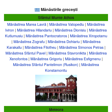
Mănăstirile grecești
Sfântul Munte Athos
Mănăstirea Marea Lavră
|
Mănăstirea Vatopediu
|
Mănăstirea
Iviron
|
Mănăstirea Hilandariu
|
Mănăstirea Dionisiu
|
Mănăstirea
Kutlumusiu
|
Mănăstirea Pantocratoros
|
Mănăstirea Xiropotamu
|
Mănăstirea Zografu
|
Mănăstirea Dohiariu
|
Mănăstirea
Karakallu
|
Mănăstirea Filotheu
|
Mănăstirea Simonos Petras
|
Mănăstirea Sfântul Pavel
|
Mănăstirea Stavronikita
|
Mănăstirea
Xenofontos
|
Mănăstirea Grigoriu
|
Mănăstirea Esfigmenu
|
Mănăstirea Sfântul Pantelimon (Rusikon)
|
Mănăstirea
Konstamonitu
Meteora