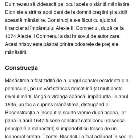
Dumnezeu să zidească pe locul acela o sfântă mănăstire.
Dionisie a strâns apoi bani de la domnii creştini şi a zidit
această mănăstire. Construcţia s-a făcut cu ajutorul
financiar al împăratului Alexie III Comnenul, după ce la
1374 Alexie II Comnenul a dat hrisovul de autorizare.
Acest hrisov este păstrat printre odoarele de preţ ale
mănăstirii.
Construcţia
Mănăstirea a fost zidită de-a lungul coastei occidentale a
peninsulei, pe un vârf stâncos ridicat înălţat mult peste
nivelul mării, lângă o viroagă adâncă, împădurită. În anul
1535, un foc a cuprins mănăstirea, distrugând-o.
Reconstrucţia a început la scurtă vreme după aceea, iar
până în anul 1547 fusese construit catoliconul (biserica
principală a mănăstirii) şi împodobit cu fresce de un
iconograf cretan, Tzortis. Bisericii i-a fost adăugat în sec. al