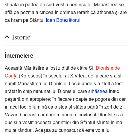
situată în partea de sud-vest a peninsulei. Mănăstirea se
află pe poziţia a cincea în ordinea ierarhică athonită şi are
ca hram pe Sfântul
Ioan Botezătorul
.
Istorie
Întemeiere
Această Mănăstire a fost zidită de către Sf.
Dionisie de
Coriţa
(Koreseos) în secolul al XIV-lea, de la care s-a şi
numit Mănăstirea lui Dionisie. Locul unde s-a zidit a fost
arătat în chip minunat lui Dionisie, care
sihăstrea
într-o
peşteră din apropiere: în fiecare noapte se pogora din cer,
în acel loc, o lumină ca o stea şi stătea până în zori de zi.
Văzând această arătare minunată, cuviosul Dionisie s-a
dus şi a vestit aceasta părinţilor din Sfântul Munte în mai
multe rânduri. Aceştia au cunoscut că este voia lui