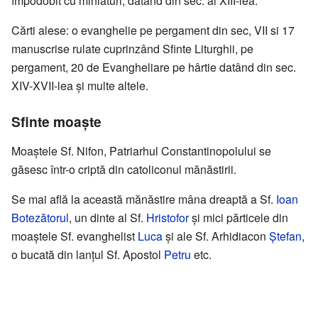
împodobit cu miniaturi, datând din sec. al XIII-lea.
Cărti alese: o evanghelie pe pergament din sec, VII si 17
manuscrise rulate cuprinzând Sfinte Liturghii, pe
pergament, 20 de Evangheliare pe hârtie datând din sec.
XIV-XVII-lea şi multe altele.
Sfinte moaşte
Moaştele Sf. Nifon, Patriarhul Constantinopolului se
găsesc într-o criptă din catoliconul mănăstirii.
Se mai află la această mănăstire mâna dreaptă a Sf.
Ioan
Botezătorul
, un dinte al Sf.
Hristofor
şi mici părticele din
moaştele Sf. evanghelist
Luca
şi ale Sf. Arhidiacon
Ştefan
,
o bucată din lanţul Sf. Apostol
Petru
etc.