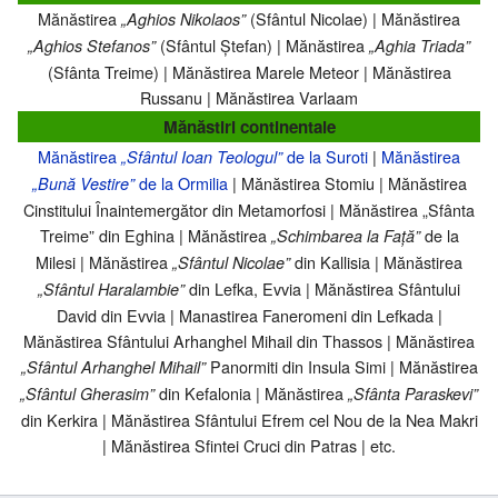
Mănăstirea
(Sfântul Nicolae) | Mănăstirea
„Aghios Nikolaos”
(Sfântul Ștefan) | Mănăstirea
„Aghios Stefanos”
„Aghia Triada”
(Sfânta Treime) | Mănăstirea Marele Meteor | Mănăstirea
Russanu | Mănăstirea Varlaam
Mănăstiri continentale
Mănăstirea
de la Suroti
|
Mănăstirea
„Sfântul Ioan Teologul”
de la Ormilia
| Mănăstirea Stomiu | Mănăstirea
„Bună Vestire”
Cinstitului Înaintemergător din Metamorfosi | Mănăstirea „Sfânta
Treime” din Eghina | Mănăstirea
de la
„Schimbarea la Față”
Milesi | Mănăstirea
din Kallisia | Mănăstirea
„Sfântul Nicolae”
din Lefka, Evvia | Mănăstirea Sfântului
„Sfântul Haralambie”
David din Evvia | Manastirea Faneromeni din Lefkada |
Mănăstirea Sfântului Arhanghel Mihail din Thassos | Mănăstirea
Panormiti din Insula Simi | Mănăstirea
„Sfântul Arhanghel Mihail”
din Kefalonia | Mănăstirea
„Sfântul Gherasim”
„Sfânta Paraskevi”
din Kerkira | Mănăstirea Sfântului Efrem cel Nou de la Nea Makri
| Mănăstirea Sfintei Cruci din Patras | etc.