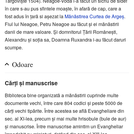
Târgoviște 1504). Neagoe-Vodă i-a făcut un sicriu de sidef
în care s-au pus sfintele moaşte, în afară de cap, care a
fost adus în ţară si aşezat la
Mănăstirea Curtea de Argeş
.
Fiul lui Neagoe, Petru Neagoe au făcut şi ei mănăstirii
danii de mare valoare. Şi domnitorul Ţării Româneşti,
Alexandru şi soţia sa, Doamna Ruxandra i-au făcut daruri
scumpe.
Odoare
Cărţi şi manuscrise
Biblioteca bine organizată a mănăstirii cuprinde multe
documente vechi, între care 804 codici şi peste 5000 de
cărţi vechi tipărite. Între acestea se află Evangheliare din
sec. al XI-lea, precum şi mai multe hrisobule (bule de aur)
şi manuscrise. Între manuscrise amintim un Evangheliar