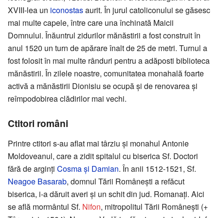
XVIII-lea un
iconostas
aurit. În jurul catoliconului se găsesc
mai multe capele, între care una închinată Maicii
Domnului. Înăuntrul zidurilor mănăstirii a fost construit în
anul 1520 un turn de apărare înalt de 25 de metri. Turnul a
fost folosit în mai multe rânduri pentru a adăposti biblioteca
mănăstirii. În zilele noastre, comunitatea monahală foarte
activă a mănăstirii Dionisiu se ocupă şi de renovarea şi
reîmpodobirea clădirilor mai vechi.
Ctitori români
Printre ctitori s-au aflat mai târziu şi monahul Antonie
Moldoveanul, care a zidit spitalul cu biserica Sf. Doctori
fără de arginţi
Cosma şi Damian
. În anii 1512-1521, Sf.
Neagoe Basarab
, domnul Tării Româneşti a refăcut
biserica, i-a dăruit averi şi un schit din jud. Romanaţi. Aici
se află mormântul Sf.
Nifon
, mitropolitul Tării Româneşti (+