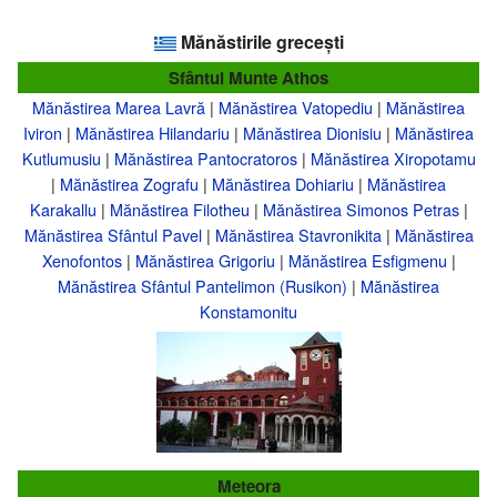
Mănăstirile grecești
Sfântul Munte Athos
Mănăstirea Marea Lavră
|
Mănăstirea Vatopediu
|
Mănăstirea
Iviron
|
Mănăstirea Hilandariu
|
Mănăstirea Dionisiu
|
Mănăstirea
Kutlumusiu
|
Mănăstirea Pantocratoros
|
Mănăstirea Xiropotamu
|
Mănăstirea Zografu
|
Mănăstirea Dohiariu
|
Mănăstirea
Karakallu
|
Mănăstirea Filotheu
|
Mănăstirea Simonos Petras
|
Mănăstirea Sfântul Pavel
|
Mănăstirea Stavronikita
|
Mănăstirea
Xenofontos
|
Mănăstirea Grigoriu
|
Mănăstirea Esfigmenu
|
Mănăstirea Sfântul Pantelimon (Rusikon)
|
Mănăstirea
Konstamonitu
Meteora