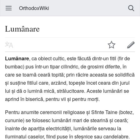
OrthodoxWiki
Lumânare
Lumânare
, ca obiect cultic, este făcută dintr-un fitil (fir de
bumbac) pus într-un tipar cilindric, de grosimi diferite, în
care se toarnă ceară topită; prin răcire aceasta se solidifică
și susține fitilul care, arzând, topește încet ceara din jurul
lui și dă o lumină mică, strălucitoare. Aceste lumânări se
aprind în biserică, pentru vii și pentru morți.
Pentru anumite ceremonii religioase și Sfinte Taine (botez,
cununie) se folosesc lumânări mari de stearină și ceară;
înainte de apariția electricității, lumânările serveau la
iluminatul caselor, fiind puse în sfeșnice sau candelabre.