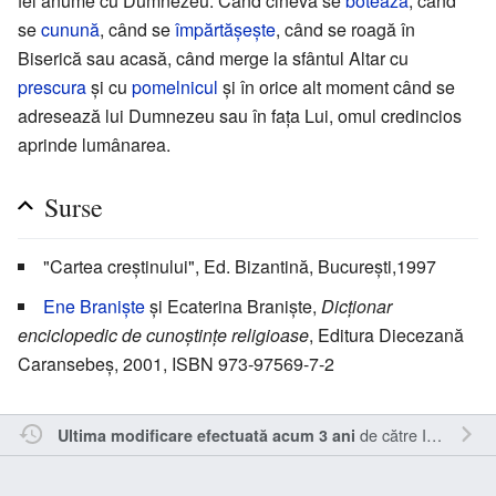
fel anume cu Dumnezeu. Când cineva se
botează
, când
se
cunună
, când se
împărtășește
, când se roagă în
Biserică sau acasă, când merge la sfântul Altar cu
prescura
și cu
pomelnicul
și în orice alt moment când se
adresează lui Dumnezeu sau în fața Lui, omul credincios
aprinde lumânarea.
Surse
"Cartea creştinului", Ed. Bizantină, București,1997
Ene Braniște
și Ecaterina Braniște,
Dicționar
enciclopedic de cunoștințe religioase
, Editura Diecezană
Caransebeș, 2001, ISBN 973-97569-7-2
de către
Inistea
.
Ultima modificare efectuată acum 3 ani