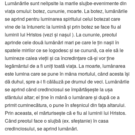
Lumânările sunt nelipsite la marile slujbe-evenimente din
viața omului: botez, cununie, moarte. La botez, lumânările
se aprind pentru luminarea spiritului celui botezat care
vine de la întuneric la lumină și prin botez se face fiu al
luminii lui Hristos (vezi și nașul ). La cununie, preotul
aprinde cele două lumânări mari pe care le țin nașii în
spatele mirilor ce se logodesc și se cunună, ca ele să le
lumineze calea vieții și ca încredințare că-și vor ține
legământul de a fi uniți toată viața. La moarte, lumânarea
este lumina care se pune în mâna mortului, când acesta își
dă duhul, spre a-i fi călăuză pe drumul de veci. Lumânările
se aprind când credinciosul se împărtășește la ușa
sfântului altar; el ține în mână o lumânare și după ce a
primit cuminecătura, o pune în sfeșnicul din fața altarului.
Prin aceasta, el mărturisește că e fiu al luminii lui Hristos.
Când preotul face o slujbă (ex. sfeștanie) în casa
credinciosului, se aprind lumânări.