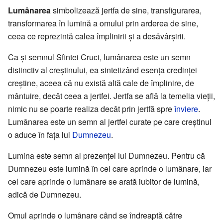
Lumânarea
simbolizează jertfa de sine, transfigurarea,
transformarea în lumină a omului prin arderea de sine,
ceea ce reprezintă calea împlinirii și a desăvârșirii.
Ca și semnul Sfintei Cruci, lumânarea este un semn
distinctiv al creștinului, ea sintetizând esența credinței
creștine, aceea că nu există altă cale de împlinire, de
mântuire, decât ceea a jertfei. Jertfa se află la temelia vieții,
nimic nu se poarte realiza decât prin jertfă spre
înviere
.
Lumânarea este un semn al jertfei curate pe care creștinul
o aduce în fața lui
Dumnezeu
.
Lumina este semn al prezenței lui Dumnezeu. Pentru că
Dumnezeu este lumină în cel care aprinde o lumânare, iar
cel care aprinde o lumânare se arată iubitor de lumină,
adică de Dumnezeu.
Omul aprinde o lumânare când se îndreaptă către