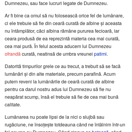
Dumnezeu, sau face lucruri legate de Dumnezeu.
Ar fi bine ca omul să nu folosească orice fel de lumânare,
ci ele trebuie să fie din ceară curată de albine și aceasta
nu întâmplător, căci albina rămâne pururea fecioară, iar
ceara produsă de ea reprezintă materia cea mai curată,
cea mai pură. În felul acesta aducem lui Dumnezeu
ofrandă
curată, neatinsă de umbra vreunei
patimi
.
Datorită timpurilor grele ce au trecut, a trebuit să se facă
lumânări și din alte materiale, precum parafină. Acum
putem reveni la lumânările de ceară curată de albine
pentru ca darul nostru adus lui Dumnezeu să fie nu
neapărat scump, însă el trebuie să fie de cea mai bună
calitate.
Lumânarea nu poate lipsi de la nici o slujbă sau
rugăciune, ne însoțește totdeauna când ne întâlnim într-un