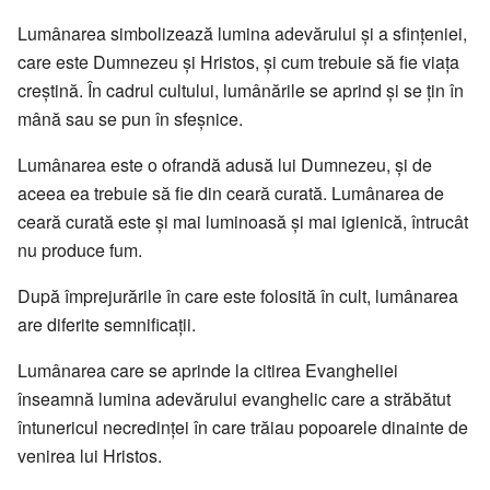
Lumânarea simbolizează lumina adevărului și a sfințeniei,
care este Dumnezeu și Hristos, și cum trebuie să fie viața
creștină. În cadrul cultului, lumânările se aprind și se țin în
mână sau se pun în sfeșnice.
Lumânarea este o ofrandă adusă lui Dumnezeu, și de
aceea ea trebuie să fie din ceară curată. Lumânarea de
ceară curată este și mai luminoasă și mai igienică, întrucât
nu produce fum.
După împrejurările în care este folosită în cult, lumânarea
are diferite semnificații.
Lumânarea care se aprinde la citirea Evangheliei
înseamnă lumina adevărului evanghelic care a străbătut
întunericul necredinței în care trăiau popoarele dinainte de
venirea lui Hristos.