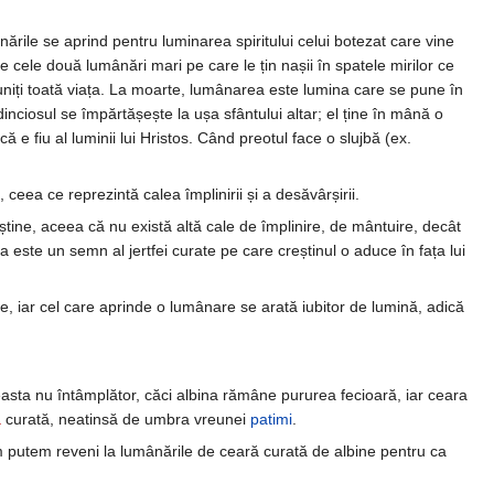
ările se aprind pentru luminarea spiritului celui botezat care vine
nde cele două lumânări mari pe care le țin nașii în spatele mirilor ce
i uniți toată viața. La moarte, lumânarea este lumina care se pune în
nciosul se împărtășește la ușa sfântului altar; el ține în mână o
 e fiu al luminii lui Hristos. Când preotul face o slujbă (ex.
ceea ce reprezintă calea împlinirii și a desăvârșirii.
știne, aceea că nu există altă cale de împlinire, de mântuire, decât
 este un semn al jertfei curate pe care creștinul o aduce în fața lui
iar cel care aprinde o lumânare se arată iubitor de lumină, adică
ceasta nu întâmplător, căci albina rămâne pururea fecioară, iar ceara
ă
curată, neatinsă de umbra vreunei
patimi
.
cum putem reveni la lumânările de ceară curată de albine pentru ca