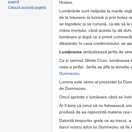
pagină
Hristos.
Citează această pagină
Lumânările sunt nelipsite la marile slu
de la întuneric la lumină și prin botez s
se logodesc și se cunună, ca ele să le l
mâna mortului, când acesta își dă duhul
lumânare și după ce a primit cuminecătur
sfeștanie) în casa credinciosului, se ap
Lumânarea
simbolizează jertfa de sine
Ca și semnul Sfintei Cruci, lumânarea es
ceea a jertfei. Jertfa se află la temelia 
Dumnezeu
.
Lumina este semn al prezenței lui Dumn
de Dumnezeu.
Omul aprinde o lumânare când se îndr
Ar fi bine ca omul să nu folosească ori
produsă de ea reprezintă materia cea 
Datorită timpurilor grele ce au trecut,
darul nostru adus lui Dumnezeu să fie 