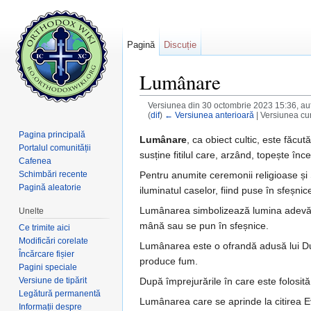
Pagină
Discuție
Lumânare
Versiunea din 30 octombrie 2023 15:36, au
(
dif
)
← Versiunea anterioară
| Versiunea cur
Salt la:
navigare
,
căutare
Pagina principală
Lumânare
, ca obiect cultic, este făcută
Portalul comunității
susține fitilul care, arzând, topește înc
Cafenea
Pentru anumite ceremonii religioase și S
Schimbări recente
Pagină aleatorie
iluminatul caselor, fiind puse în sfeșni
Lumânarea simbolizează lumina adevărului
Unelte
mână sau se pun în sfeșnice.
Ce trimite aici
Modificări corelate
Lumânarea este o ofrandă adusă lui Dum
Încărcare fișier
produce fum.
Pagini speciale
Versiune de tipărit
După împrejurările în care este folosită 
Legătură permanentă
Lumânarea care se aprinde la citirea Ev
Informații despre