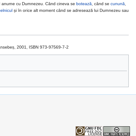
n fel anume cu Dumnezeu. Când cineva se
botează
, când se
cunună
,
elnicul
și în orice alt moment când se adresează lui Dumnezeu sau
ransebeș, 2001, ISBN 973-97569-7-2