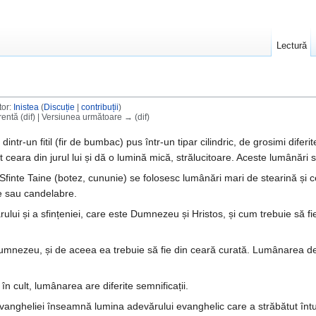
Lectură
tor:
Inistea
(
Discuție
|
contribuții
)
entă (dif) | Versiunea următoare → (dif)
 dintr-un fitil (fir de bumbac) pus într-un tipar cilindric, de grosimi difer
et ceara din jurul lui și dă o lumină mică, strălucitoare. Aceste lumânări s
finte Taine (botez, cununie) se folosesc lumânări mari de stearină și cea
ce sau candelabre.
 și a sfințeniei, care este Dumnezeu și Hristos, și cum trebuie să fie vi
nezeu, și de aceea ea trebuie să fie din ceară curată. Lumânarea de c
în cult, lumânarea are diferite semnificații.
angheliei înseamnă lumina adevărului evanghelic care a străbătut întune