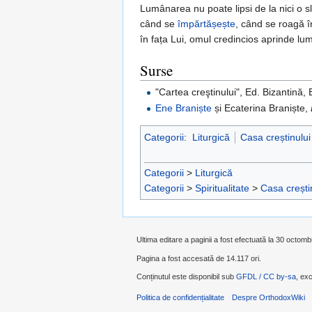
Lumânarea nu poate lipsi de la nici o
când se
împărtășește
, când se roagă î
în fața Lui, omul credincios aprinde l
Surse
"Cartea creştinului", Ed. Bizantină,
Ene Braniște
și Ecaterina Braniște,
Categorii
:
Liturgică
Casa creștinului
Categorii
>
Liturgică
Categorii
>
Spiritualitate
>
Casa crești
Ultima editare a paginii a fost efectuată la 30 octomb
Pagina a fost accesată de 14.117 ori.
Conținutul este disponibil sub
GFDL / CC by-sa
, exc
Politica de confidențialitate
Despre OrthodoxWiki