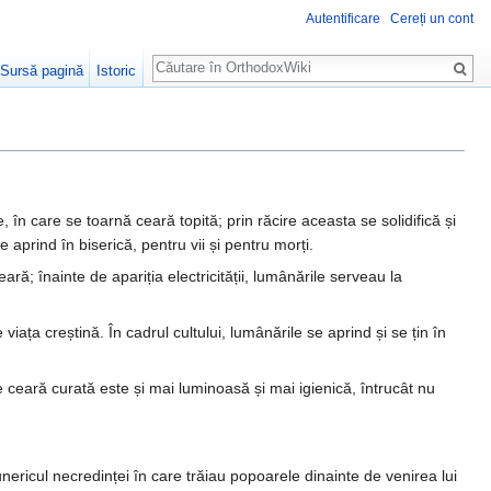
Autentificare
Cereți un cont
Căutare
Sursă pagină
Istoric
ite, în care se toarnă ceară topită; prin răcire aceasta se solidifică și
e aprind în biserică, pentru vii și pentru morți.
ră; înainte de apariția electricității, lumânările serveau la
ața creștină. În cadrul cultului, lumânările se aprind și se țin în
eară curată este și mai luminoasă și mai igienică, întrucât nu
ricul necredinței în care trăiau popoarele dinainte de venirea lui