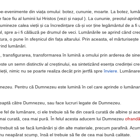
jbe-evenimente din viața omului: botez, cununie, moarte. La botez, lumân
e face fiu al luminii lui Hristos (vezi și nașul ). La cununie, preotul apri
umineze calea vieții și ca încredințare că-și vor ține legământul de a f
, spre a-i fi călăuză pe drumul de veci. Lumânările se aprind când credi
a, o pune în sfeșnicul din fața altarului. Prin aceasta, el mărturisește că
rind lumânări.
, transfigurarea, transformarea în lumină a omului prin arderea de sine, 
te un semn distinctiv al creștinului, ea sintetizând esența credinței cre
vieții, nimic nu se poarte realiza decât prin jertfă spre
înviere
. Lumânarea
ezeu. Pentru că Dumnezeu este lumină în cel care aprinde o lumânare, 
eaptă către Dumnezeu, sau face lucruri legate de Dumnezeu.
ce fel de lumânare, ci ele trebuie să fie din ceară curată de albine și a
mai curată, cea mai pură. În felul acesta aducem lui Dumnezeu
ofrand
 a trebuit să se facă lumânări și din alte materiale, precum parafină. A
nu neapărat scump, însă el trebuie să fie de cea mai bună calitate.