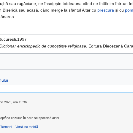
 slujbă sau rugăciune, ne însoțește totdeauna când ne întâlnim într-u
n Biserică sau acasă, când merge la sfântul Altar cu
prescura
și cu
pom
umânarea.
 București,1997
Dicționar enciclopedic de cunoștințe religioase
, Editura Diecezană Ca
nului
rie 2023, ora 15:36.
eptând cazurile în care se specifică altfel.
Termeni
Versiune mobilă