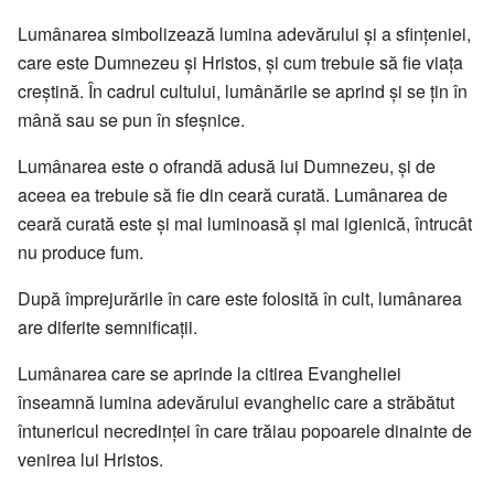
Lumânarea simbolizează lumina adevărului și a sfințeniei,
care este Dumnezeu și Hristos, și cum trebuie să fie viața
creștină. În cadrul cultului, lumânările se aprind și se țin în
mână sau se pun în sfeșnice.
Lumânarea este o ofrandă adusă lui Dumnezeu, și de
aceea ea trebuie să fie din ceară curată. Lumânarea de
ceară curată este și mai luminoasă și mai igienică, întrucât
nu produce fum.
După împrejurările în care este folosită în cult, lumânarea
are diferite semnificații.
Lumânarea care se aprinde la citirea Evangheliei
înseamnă lumina adevărului evanghelic care a străbătut
întunericul necredinței în care trăiau popoarele dinainte de
venirea lui Hristos.