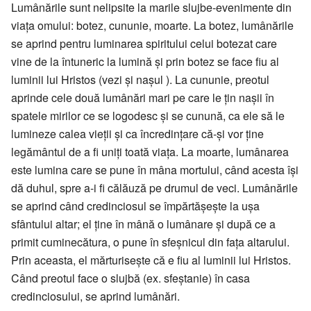
Lumânările sunt nelipsite la marile slujbe-evenimente din
viața omului: botez, cununie, moarte. La botez, lumânările
se aprind pentru luminarea spiritului celui botezat care
vine de la întuneric la lumină și prin botez se face fiu al
luminii lui Hristos (vezi și nașul ). La cununie, preotul
aprinde cele două lumânări mari pe care le țin nașii în
spatele mirilor ce se logodesc și se cunună, ca ele să le
lumineze calea vieții și ca încredințare că-și vor ține
legământul de a fi uniți toată viața. La moarte, lumânarea
este lumina care se pune în mâna mortului, când acesta își
dă duhul, spre a-i fi călăuză pe drumul de veci. Lumânările
se aprind când credinciosul se împărtășește la ușa
sfântului altar; el ține în mână o lumânare și după ce a
primit cuminecătura, o pune în sfeșnicul din fața altarului.
Prin aceasta, el mărturisește că e fiu al luminii lui Hristos.
Când preotul face o slujbă (ex. sfeștanie) în casa
credinciosului, se aprind lumânări.