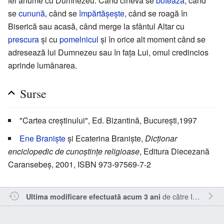
fel anume cu Dumnezeu. Când cineva se
botează
, când
se
cunună
, când se
împărtășește
, când se roagă în
Biserică sau acasă, când merge la sfântul Altar cu
prescura
și cu
pomelnicul
și în orice alt moment când se
adresează lui Dumnezeu sau în fața Lui, omul credincios
aprinde lumânarea.
Surse
"Cartea creştinului", Ed. Bizantină, București,1997
Ene Braniște
și Ecaterina Braniște,
Dicționar
enciclopedic de cunoștințe religioase
, Editura Diecezană
Caransebeș, 2001, ISBN 973-97569-7-2
de către
Inistea
.
Ultima modificare efectuată acum 3 ani