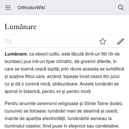
OrthodoxWiki
Lumânare
Lumânare
, ca obiect cultic, este făcută dintr-un fitil (fir de
bumbac) pus într-un tipar cilindric, de grosimi diferite, în
care se toarnă ceară topită; prin răcire aceasta se solidifică
și susține fitilul care, arzând, topește încet ceara din jurul
lui și dă o lumină mică, strălucitoare. Aceste lumânări se
aprind în biserică, pentru vii și pentru morți.
Pentru anumite ceremonii religioase și Sfinte Taine (botez,
cununie) se folosesc lumânări mari de stearină și ceară;
înainte de apariția electricității, lumânările serveau la
iluminatul caselor, fiind puse în sfeșnice sau candelabre.