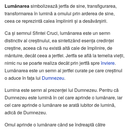
Lumânarea
simbolizează jertfa de sine, transfigurarea,
transformarea în lumină a omului prin arderea de sine,
ceea ce reprezintă calea împlinirii și a desăvârșirii.
Ca și semnul Sfintei Cruci, lumânarea este un semn
distinctiv al creștinului, ea sintetizând esența credinței
creștine, aceea că nu există altă cale de împlinire, de
mântuire, decât ceea a jertfei. Jertfa se află la temelia vieții,
nimic nu se poarte realiza decât prin jertfă spre
înviere
.
Lumânarea este un semn al jertfei curate pe care creștinul
o aduce în fața lui
Dumnezeu
.
Lumina este semn al prezenței lui Dumnezeu. Pentru că
Dumnezeu este lumină în cel care aprinde o lumânare, iar
cel care aprinde o lumânare se arată iubitor de lumină,
adică de Dumnezeu.
Omul aprinde o lumânare când se îndreaptă către