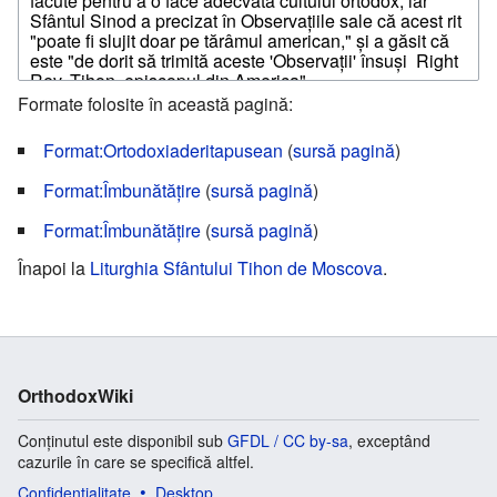
Formate folosite în această pagină:
Format:Ortodoxiaderitapusean
(
sursă pagină
)
Format:Îmbunătăţire
(
sursă pagină
)
Format:Îmbunătățire
(
sursă pagină
)
Înapoi la
Liturghia Sfântului Tihon de Moscova
.
OrthodoxWiki
Conținutul este disponibil sub
GFDL / CC by-sa
, exceptând
cazurile în care se specifică altfel.
Confidențialitate
Desktop