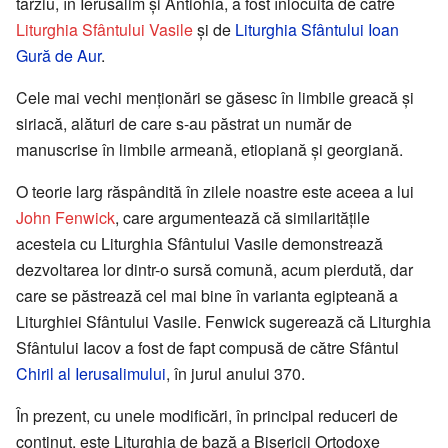
târziu, în Ierusalim şi Antiohia, a fost înlocuită de către
Liturghia Sfântului Vasile
şi de
Liturghia Sfântului Ioan
Gură de Aur
.
Cele mai vechi menţionări se găsesc în limbile greacă şi
siriacă, alături de care s-au păstrat un număr de
manuscrise în limbile armeană, etiopiană şi georgiană.
O teorie larg răspândită în zilele noastre este aceea a lui
John Fenwick
, care argumentează că similarităţile
acesteia cu Liturghia Sfântului Vasile demonstrează
dezvoltarea lor dintr-o sursă comună, acum pierdută, dar
care se păstrează cel mai bine în varianta egipteană a
Liturghiei Sfântului Vasile. Fenwick sugerează că Liturghia
Sfântului Iacov a fost de fapt compusă de către Sfântul
Chiril al Ierusalimului
, în jurul anului 370.
În prezent, cu unele modificări, în principal reduceri de
conţinut, este Liturghia de bază a Bisericii Ortodoxe