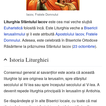
Iacov, Fratele Domnului
Liturghia Sfântului Iacov
este cea mai veche slujbă
Euharistică
folosită încă. Este Liturghia veche a
Bisericii
Ierusalimului
şi îi este atribuită
Apostolului
Iacov, Fratele
Domnului
. Adesea, este celebrată în Bisericile Ortodoxe
Răsăritene la prăznuirea Sfântului Iacov (
23 octombrie
).
Istoria Liturghiei
Consensul general al savanţilor este acela că această
liturghie îşi are originea la Ierusalim, spre sfârşitul
secolului al IV-lea sau spre începutul secolului al V-lea. A
devenit repede liturghia principală în Ierusalim şi Antiohia.
Se răspândeşte şi în alte Biserici locale, cu toate că mai