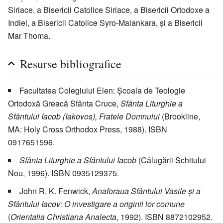
Siriace, a Bisericii Catolice Siriace, a Bisericii Ortodoxe a
Indiei, a Bisericii Catolice Syro-Malankara, şi a Bisericii
Mar Thoma.
Resurse bibliografice
Facultatea Colegiului Elen: Şcoala de Teologie
Ortodoxă Greacă Sfânta Cruce,
Sfânta Liturghie a
Sfântului Iacob (Iakovos), Fratele Domnului
(Brookline,
MA: Holy Cross Orthodox Press, 1988). ISBN
0917651596.
Sfânta Liturghie a Sfântului Iacob
(Călugării Schitului
Nou, 1996). ISBN 0935129375.
John R. K. Fenwick,
Anaforaua Sfântului Vasile şi a
Sfântului Iacov: O investigare a originii lor comune
(
Orientalia Christiana Analecta
, 1992). ISBN 8872102952.