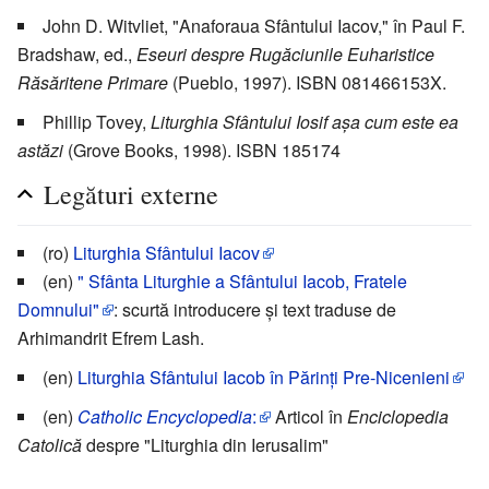
John D. Witvliet, "Anaforaua Sfântului Iacov," în Paul F.
Bradshaw, ed.,
Eseuri despre Rugăciunile Euharistice
Răsăritene Primare
(Pueblo, 1997). ISBN 081466153X.
Phillip Tovey,
Liturghia Sfântului Iosif aşa cum este ea
astăzi
(Grove Books, 1998). ISBN 185174
Legături externe
(ro)
Liturghia Sfântului Iacov
(en)
" Sfânta Liturghie a Sfântului Iacob, Fratele
Domnului"
: scurtă introducere şi text traduse de
Arhimandrit Efrem Lash.
(en)
Liturghia Sfântului Iacob în Părinţi Pre-Nicenieni
(en)
Catholic Encyclopedia
:
Articol în
Enciclopedia
Catolică
despre "Liturghia din Ierusalim"