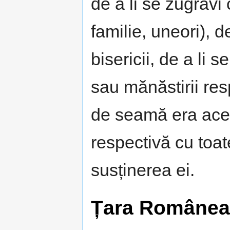
de a li se zugrăvi
familie, uneori), d
bisericii, de a li 
sau mănăstirii resp
de seamă era ace
respectivă cu toa
susținerea ei.
Țara Românea