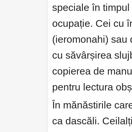
speciale în timpul 
ocupație. Cei cu în
(ieromonahi) sau d
cu săvârșirea sluj
copierea de manus
pentru lectura obști
În mănăstirile car
ca dascăli. Ceilalț