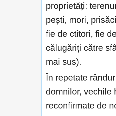
proprietăți: terenur
pești, mori, prisăc
fie de ctitori, fie 
călugăriți către sfâ
mai sus).
În repetate rândur
domnilor, vechile
reconfirmate de n