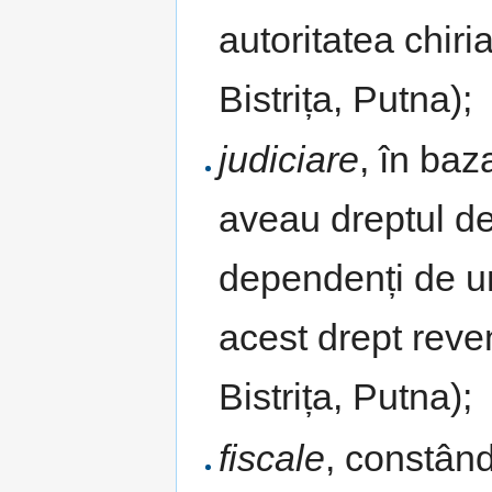
autoritatea chiri
Bistrița, Putna);
judiciare
, în baz
aveau dreptul de
dependenți de un
acest drept rev
Bistrița, Putna);
fiscale
, constând