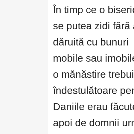
În timp ce o biser
se putea zidi fără 
dăruită cu bunuri
mobile sau imobil
o mănăstire trebui
îndestulătoare pent
Daniile erau făcute
apoi de domnii urm