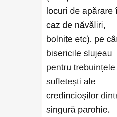
locuri de apărare 
caz de năvăliri,
bolnițe etc), pe c
bisericile slujeau
pentru trebuințele
sufletești ale
credincioșilor dint
singură parohie.