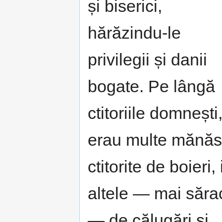
și biserici,
hărăzindu-le
privilegii și danii
bogate. Pe lângă
ctitoriile domnești
erau multe mănăst
ctitorite de boieri, 
altele — mai săra
— de călugări și