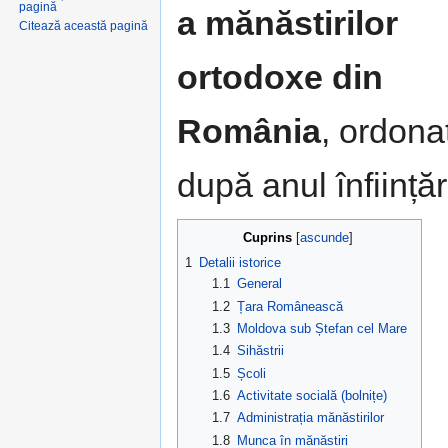
pagină
a mănăstirilor
Citează această pagină
ortodoxe din
România
, ordona
după anul înființări
Cuprins
[
ascunde
]
1
Detalii istorice
1.1
General
1.2
Țara Românească
1.3
Moldova sub Ștefan cel Mare
1.4
Sihăstrii
1.5
Școli
1.6
Activitate socială (bolnițe)
1.7
Administrația mănăstirilor
1.8
Munca în mănăstiri