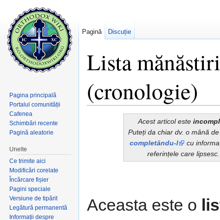
Pagină
Discuție
Lista mănăstir
(cronologie)
Pagina principală
Portalul comunității
Salt la:
navigare
,
căutare
Cafenea
Acest articol este
incompl
Schimbări recente
Puteți da chiar dv. o mână de
Pagină aleatorie
completându-l
cu informați
Unelte
referințele care lipsesc.
Ce trimite aici
Modificări corelate
Încărcare fișier
Pagini speciale
Versiune de tipărit
Aceasta este o
li
Legătură permanentă
Informații despre