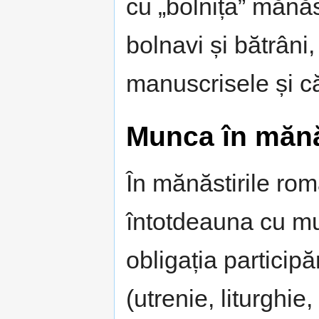
cu „bolnița” mănăsti
bolnavi și bătrâni,
manuscrisele și căr
Munca în mănă
În mănăstirile rom
întotdeauna cu m
obligația participăr
(utrenie, liturghi