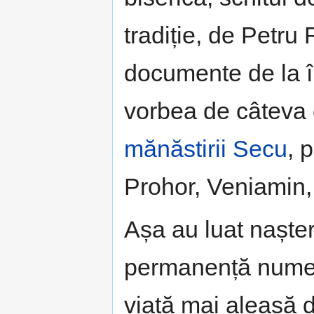
tradiție, de Petru
documente de la în
vorbea de câteva ch
mănăstirii Secu
, 
Prohor, Veniamin, 
Așa au luat naștere
permanență numero
viață mai aleasă 