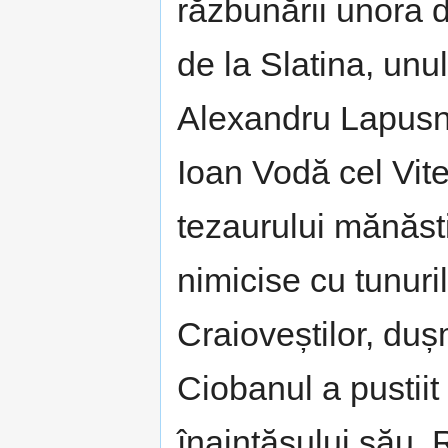
răzbunării unora d
de la Slatina, unu
Alexandru Lapusne
Ioan Vodă cel Vite
tezaurului mănăsti
nimicise cu tunuril
Craioveștilor, duș
Ciobanul a pustiit
înaintășului său, 