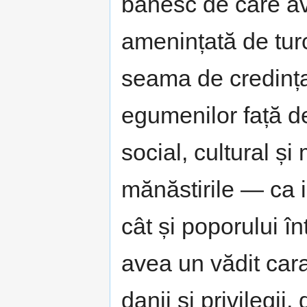
bănesc de care av
amenințată de turc
seama de credința 
egumenilor față de 
social, cultural ș
mănăstirile — ca ins
cât și poporului în
avea un vădit cara
danii și privilegii