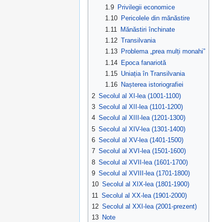
1.9
Privilegii economice
1.10
Pericolele din mănăstire
1.11
Mănăstiri închinate
1.12
Transilvania
1.13
Problema „prea mulți monahi”
1.14
Epoca fanariotă
1.15
Uniația în Transilvania
1.16
Nașterea istoriografiei
2
Secolul al XI-lea (1001-1100)
3
Secolul al XII-lea (1101-1200)
4
Secolul al XIII-lea (1201-1300)
5
Secolul al XIV-lea (1301-1400)
6
Secolul al XV-lea (1401-1500)
7
Secolul al XVI-lea (1501-1600)
8
Secolul al XVII-lea (1601-1700)
9
Secolul al XVIII-lea (1701-1800)
10
Secolul al XIX-lea (1801-1900)
11
Secolul al XX-lea (1901-2000)
12
Secolul al XXI-lea (2001-prezent)
13
Note