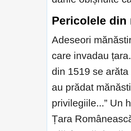
Pericolele din
Adeseori mănăstiri
care invadau țara.
din 1519 se arăta
au prădat mănăstir
privilegiile...” Un
Țara Românească,