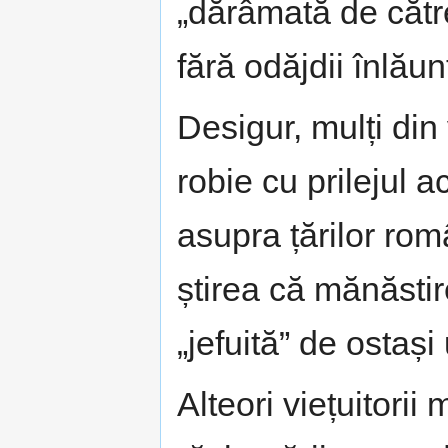
„dărâmată de către 
fără odăjdii înlăun
Desigur, mulți din 
robie cu prilejul 
asupra țărilor r
știrea că mănăstire
„jefuită” de ostași
Alteori viețuitorii