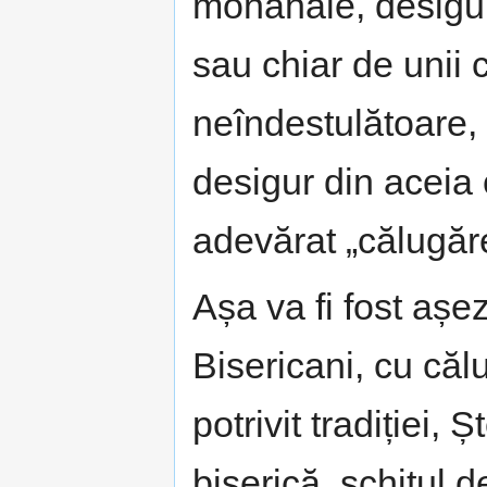
monahale, desigur 
sau chiar de unii 
neîndestulătoare, 
desigur din aceia 
adevărat „călugăr
Așa va fi fost așe
Bisericani, cu călu
potrivit tradiției, 
biserică, schitul d