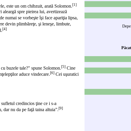
[1]
zele, este un om chibzuit, arată
Solomon
.
i aleargă spre pieirea lui, avertizează
de numai se vorbeşte îşi face apariţia lipsa,
ere devin plimbăreţe, şi
leneşe
, limbute,
Depen
[4]
l.
Păcat
[5]
eli cu buzele tale?" spune Solomon.
Cine
[6]
înţelepţilor aduce vindecare.
Cei uşuratici
ufletul credincios ţine ce i s-a
[9]
, dar nu da pe faţă taina altuia”.