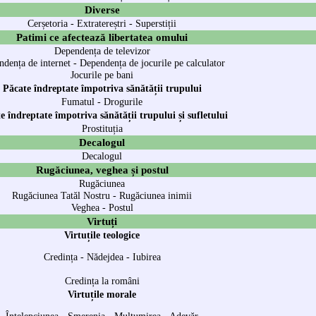
Diverse
Cerșetoria
-
Extratereștri
-
Superstiții
Patimi ce afectează libertatea omului
Dependența de televizor
dența de internet
-
Dependența de jocurile pe calculator
Jocurile pe bani
Păcate îndreptate împotriva sănătății trupului
Fumatul
-
Drogurile
e îndreptate împotriva sănătății trupului și sufletului
Prostituția
Decalogul
Decalogul
Rugăciunea, veghea și postul
Rugăciunea
Rugăciunea Tatăl Nostru
-
Rugăciunea inimii
Veghea
-
Postul
Virtuți
Virtuțile teologice
Credința
-
Nădejdea
-
Iubirea
Credința la români
Virtuțile morale