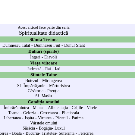
Acest articol face parte din seria
Spiritualitate didactică
Sfânta Treime
Dumnezeu Tatăl
-
Dumnezeu Fiul
-
Duhul Sfânt
Duhuri (spirite)
Îngeri
-
Diavoli
Viața viitoare
Judecată
-
Rai
-
Iad
Sfintele Taine
Botezul
-
Mirungerea
Sf. Împărtășanie
-
Mărturisirea
Căsătoria
-
Preoția
Sf. Maslu
Condiția omului
-
Îmbrăcămintea
-
Munca
-
Alimentația
-
Grijile
-
Visele
Teama
-
Gelozia
-
Cercetarea
-
Plictiseala
Libertatea
-
Ispita
-
Virtutea
-
Păcatul
-
Patima
Vârstele omului
Sărăcia
-
Bogăția
-
Luxul
cerea
-
Boala
-
Bucuria
-
Tristețea
-
Suferința
-
Fericirea