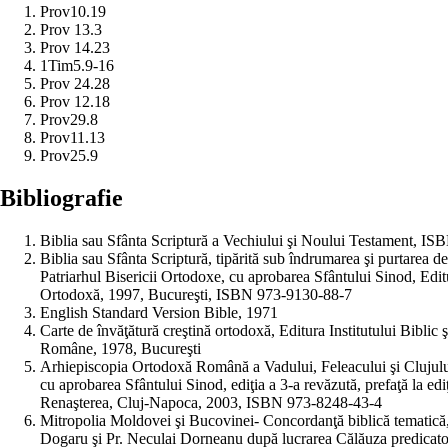
Prov10.19
Prov 13.3
Prov 14.23
1Tim5.9-16
Prov 24.28
Prov 12.18
Prov29.8
Prov11.13
Prov25.9
Bibliografie
Biblia sau Sfânta Scriptură a Vechiului şi Noului Testament, I
Biblia sau Sfânta Scriptură, tipărită sub îndrumarea şi purtarea de 
Patriarhul Bisericii Ortodoxe, cu aprobarea Sfântului Sinod, Editu
Ortodoxă, 1997, Bucureşti, ISBN 973-9130-88-7
English Standard Version Bible, 1971
Carte de învăţătură creştină ortodoxă, Editura Institutului Biblic 
Române, 1978, Bucureşti
Arhiepiscopia Ortodoxă Română a Vadului, Feleacului şi Clujului-
cu aprobarea Sfântului Sinod, ediţia a 3-a revăzută, prefaţă la ed
Renaşterea, Cluj-Napoca, 2003, ISBN 973-8248-43-4
Mitropolia Moldovei şi Bucovinei- Concordanţă biblică tematică, 
Dogaru şi Pr. Neculai Dorneanu după lucrarea Călăuza predicator