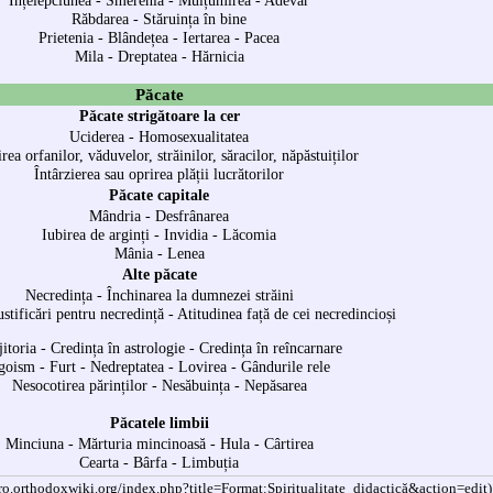
Înțelepciunea
-
Smerenia
-
Mulțumirea
-
Adevăr
Răbdarea
-
Stăruința în bine
Prietenia
-
Blândețea
-
Iertarea
-
Pacea
Mila
-
Dreptatea
-
Hărnicia
Păcate
Păcate strigătoare la cer
Uciderea
-
Homosexualitatea
rea orfanilor, văduvelor, străinilor, săracilor, năpăstuiților
Întârzierea sau oprirea plății lucrătorilor
Păcate capitale
Mândria
-
Desfrânarea
Iubirea de arginți
-
Invidia
-
Lăcomia
Mânia
-
Lenea
Alte păcate
Necredința
-
Închinarea la dumnezei străini
ustificări pentru necredință
-
Atitudinea față de cei necredincioși
jitoria
-
Credința în astrologie
-
Credința în reîncarnare
goism
-
Furt
-
Nedreptatea
-
Lovirea
-
Gândurile rele
Nesocotirea părinților
-
Nesăbuința
-
Nepăsarea
Păcatele limbii
Minciuna
-
Mărturia mincinoasă
-
Hula
-
Cârtirea
Cearta
-
Bârfa
-
Limbuția