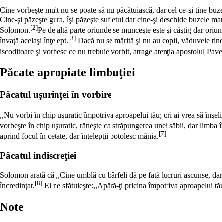
Cine vorbeşte mult nu se poate să nu
păcătuiască
, dar cel ce-şi ţine bu
Cine-şi păzeşte gura, îşi păzeşte sufletul dar cine-şi deschide buzele mar
[2]
Solomon.
Pe de altă parte oriunde se munceşte este şi câştig dar oriun
[3]
învaţă acelaşi înţelept.
Dacă nu se
mărită
şi nu au copii, văduvele tin
iscoditoare şi vorbesc ce nu trebuie vorbit, atrage atenţia apostolul Pave
Păcate apropiate limbuţiei
Păcatul uşurinţei în vorbire
,,Nu vorbi în chip uşuratic împotriva aproapelui tău; ori ai vrea să înş
vorbeşte în chip uşuratic, răneşte ca străpungerea unei săbii, dar limba 
[7]
aprind focul în cetate, dar înţelepţii potolesc mânia.
Păcatul indiscreţiei
Solomon arată că ,,Cine umblă cu bârfeli dă pe faţă lucruri ascunse, dar s
[8]
încredinţat.
El ne sfătuieşte:,,Apără-ţi pricina împotriva aproapelui tău
Note