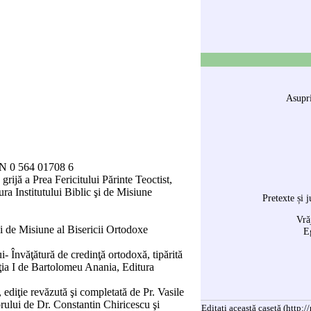
Asupri
SBN 0 564 01708 6
grijă a Prea Fericitului Părinte Teoctist,
ra Institutului Biblic şi de Misiune
Pretexte și j
Vră
şi de Misiune al Bisericii Ortodoxe
E
 Învăţătură de credinţă ortodoxă, tipărită
iţia I de Bartolomeu Anania, Editura
ediţie revăzută şi completată de Pr. Vasile
ului de Dr. Constantin Chiricescu şi
Editați această casetă