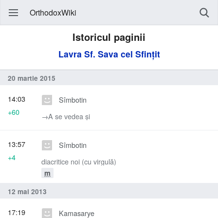
OrthodoxWiki
Istoricul paginii
Lavra Sf. Sava cel Sfințit
20 martie 2015
14:03
Sîmbotin
+60
→‎A se vedea și
13:57
Sîmbotin
+4
diacritice noi (cu virgulă)
m
12 mai 2013
17:19
Kamasarye