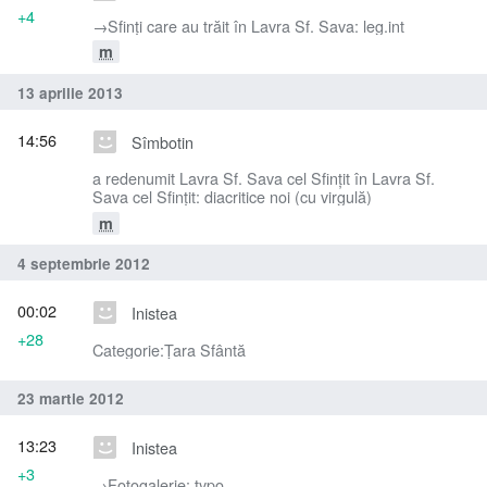
+4
→‎Sfinţi care au trăit în Lavra Sf. Sava: leg.int
m
13 aprilie 2013
14:56
Sîmbotin
a redenumit Lavra Sf. Sava cel Sfinţit în Lavra Sf.
Sava cel Sfințit: diacritice noi (cu virgulă)
m
4 septembrie 2012
00:02
Inistea
+28
Categorie:Țara Sfântă
23 martie 2012
13:23
Inistea
+3
→‎Fotogalerie: typo