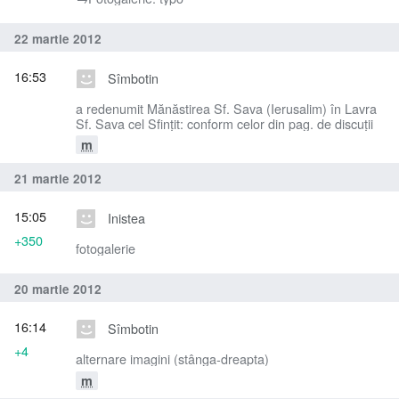
22 martie 2012
16:53
Sîmbotin
a redenumit Mănăstirea Sf. Sava (Ierusalim) în Lavra
Sf. Sava cel Sfinţit: conform celor din pag. de discuţii
m
21 martie 2012
15:05
Inistea
+350
fotogalerie
20 martie 2012
16:14
Sîmbotin
+4
alternare imagini (stânga-dreapta)
m